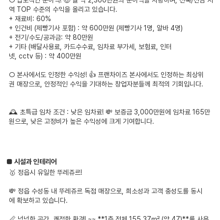
역 TOP 수준의 수익을 올리고 있습니다.
+ 재료비: 60%
+ 인건비 (제빵기사 포함) : 약 600만원 (제빵기사 1명, 알바 4명)
+ 전기/수도/공과금: 약 80만원
+ 기타 (배달사용료, 카드수수료, 임차료 부가세, 보험료, 인터
넷, cctv 등) : 약 400만원
○ 본사에서도 인정한 수익성! 👍 프랜차이즈 본사에서도 인정하는 최상위
권 매장으로, 안정적인 수익을 기대하는 창업자분들께 최적의 기회입니다.
🕰️ 초특급 임차 조건 : 낮은 임차료! 💸 보증금 3,000만원에 임차료 165만
원으로, 낮은 고정비가 높은 수익성에 크게 기여합니다.
■ 시설과 인테리어
🥇 정읍시 유일한 뚜레쥬르!
💸 정읍 수성동 내 뚜레쥬르 독점 매장으로, 희소성과 고객 충성도를 동시
에 확보하고 있습니다.
📏 넉넉한 공간, 쾌적한 환경! ~~ **1층 전체 155.37㎡ (약 47)**를 사용