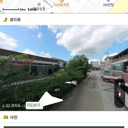
로드뷰
수
수
북동
남서
지도보기
, KnWorks
사진