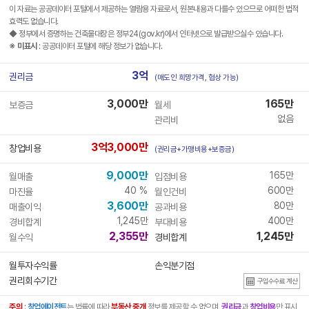
이 자료는 공공데이터 포털에서 제공하는 열람용 자료로서, 원본내용과 다를수 있으므로 어떠한 법적
효력도 없습니다.
◆ 정부에서 증명하는 건축물대장은 정부24(gov.kr)에서 인터넷으로 발급받으실수 있습니다.
※ 미표시
: 공공데이터 포털에 해당 정보가 없습니다.
3억
권리금
(매도인 희망가격, 협상 가능)
3,000만
165만
보증금
월세
없음
관리비
3억3,000만
창업비용
(권리금+가맹비용+보증금)
9,000만
165만
월매출
입점비용
40 %
600만
마진율
월인건비
3,600만
80만
매출이익
공과비용
1,245만
400만
경비합계
부대비용
2,355만
1,245만
월수익
경비합계
월투자수익률
손익분기점
권리회수기간
구입수수료 계산
주의
:
창업에이전트
는 법률에 따라
부동산 중개
정보를 제공할 수 없으며,
권리금
과
창업비용
만 표시