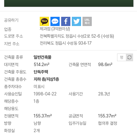
공유하기
제과점 (3억원이상)
업종
도로명 주소
전북특별자치도 정읍시 수성2로 52-6 (수성동)
전라북도 정읍시 수성동 934-17
지번 주소
건축물 종류
일반건축물
평
대지면적
514.2㎡
건축물 연면적
98.6㎡
건축물 주용도
단독주택
건축물 총층수
지하 층/지상1층
총주차대수
미표시
사용승인일
1998-04-22
사용기간
28.3년
해당층수
1층
해당용도
전용면적
155.37㎡
공급면적
155.37㎡
방향
남향
입주가능일
협의후 결정
화장실
2개