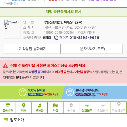
가능합니다.
개업 공인중개사의 표시
명 칭
부동산중개법인 씨에스라인(주)
소 재 지
서울시 서초구 강남대로 02-518-7787
등록번호
11650-2019-00264
대표자 김창환
휴대폰
010-8294-9676
소속공인중개사
최태희
계약상담 통화하기
문자보내기
(무료)
주의! 점포라인을 사칭한 보이스피싱을 조심하세요!
점포라인은 계약전에
약정된 광고비
이외의
어떠한 금전
이나
개인금융정보
(사업자등록증, 신분증, 은
행계좌)를
절대
요구하지 않습니다.
점포소개
지도
로드뷰
사진
수익률
상권분석
매출분석..
부동산공부
점포소개