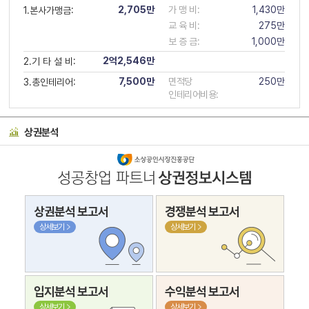
2,705만
가 맹 비:
1,430만
1.본사가맹금:
교 육 비:
275만
보 증 금:
1,000만
2억2,546만
2.기 타 설 비:
7,500만
면적당
250만
3.총인테리어:
인테리어비용:
상권분석
상권분석 보고서
경쟁분석 보고서
상세보기
상세보기
입지분석 보고서
수익분석 보고서
상세보기
상세보기