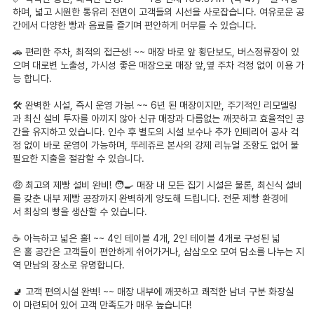
하며, 넓고 시원한 통유리 전면이 고객들의 시선을 사로잡습니다. 여유로운 공
간에서 다양한 빵과 음료를 즐기며 편안하게 머무를 수 있습니다.
🚗 편리한 주차, 최적의 접근성! ~~ 매장 바로 앞 횡단보도, 버스정류장이 있
으며 대로변 노출성, 가시성 좋은 매장으로 매장 앞,옆 주차 걱정 없이 이용 가
능 합니다.
🛠️ 완벽한 시설, 즉시 운영 가능! ~~ 6년 된 매장이지만, 주기적인 리모델링
과 최신 설비 투자를 아끼지 않아 신규 매장과 다름없는 깨끗하고 효율적인 공
간을 유지하고 있습니다. 인수 후 별도의 시설 보수나 추가 인테리어 공사 걱
정 없이 바로 운영이 가능하며, 뚜레쥬르 본사의 강제 리뉴얼 조항도 없어 불
필요한 지출을 절감할 수 있습니다.
🤑 최고의 제빵 설비 완비! 🧑‍🍳 매장 내 모든 집기 시설은 물론, 최신식 설비
를 갖춘 내부 제빵 공장까지 완벽하게 양도해 드립니다. 전문 제빵 환경에
서 최상의 빵을 생산할 수 있습니다.
☕ 아늑하고 넓은 홀! ~~ 4인 테이블 4개, 2인 테이블 4개로 구성된 넓
은 홀 공간은 고객들이 편안하게 쉬어가거나, 삼삼오오 모여 담소를 나누는 지
역 만남의 장소로 유명합니다.
🚽 고객 편의시설 완벽! ~~ 매장 내부에 깨끗하고 쾌적한 남녀 구분 화장실
이 마련되어 있어 고객 만족도가 매우 높습니다!