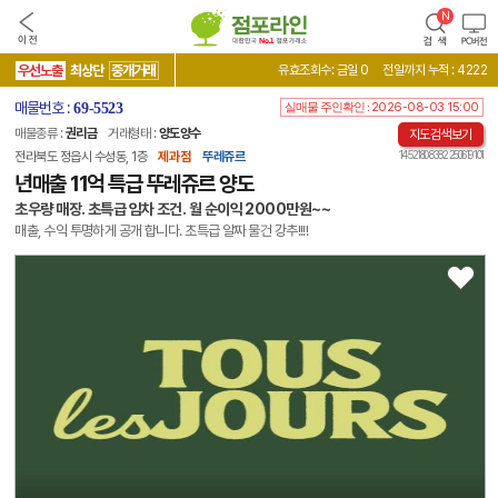
우선노출
최상단
중개거래
유효조회수: 금일 0
전일까지 누적 : 4222
매물번호 :
69-5523
실매물 주인확인 :
2026-08-03 15:00
매물종류 :
권리금
거래형태 :
양도양수
지도검색보기
14 52180 8382 250619 101
전라북도 정읍시 수성동, 1층
제과점
뚜레쥬르
년매출 11억 특급 뚜레쥬르 양도
초우량 매장. 초특급 임차 조건. 월 순이익 2000만원~~
매출, 수익 투명하게 공개 합니다. 초특급 알짜 물건 강추!!!!