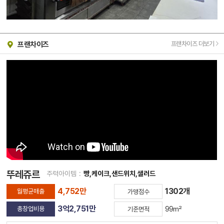
프랜차이즈 더보기
프랜차이즈
뚜레쥬르
주력아이템
:
빵,케이크,샌드위치,샐러드
4,752만
1302개
월평균매출
가맹점수
3억2,751만
총창업비용
99㎡
기준면적