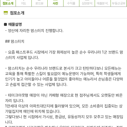
점포소개
지도
로드뷰
사진
수익률
상권분석
매출분석..
부동산공부
점포소개
■ 매물설명
- 양산에 자리한 맘스터치 진행합니다.
## 맘스터치
- 요즘 패스트푸드 시장에서 가장 화제성이 높은 순수 우리나라 1군 브랜드 맘
스터치 사업체 입니다.
- 맘스터치는 순수 우리나라 브랜드로 본사가 크고 탄탄하다보니 모든메뉴는
교육을 통해 특별한 스킬이 필요없이 메뉴운영이 가능하며, 특히 학생들에게
인기가 높고 아이들이나 어른들 할것없이 좋아하는 메뉴라서 손님층은 다양하
고 손쉽게 접근할 수 있는 사업체 입니다.
- 테이크아웃형 매장이 아닌 카페형 매장으로 현 점주님께서도 오랫동안 봐온
자리 입니다.
1만세대 이상의 아파트대단지에 둘러쌓여 있으며, 모든 소비층이 집중되는 상
가밀집지역 메인에 위치해 있습니다.
그렇다보니 현 시점에서 가시성, 환급성, 유동성까지 모두 갖추고 있는 매장입
니다.