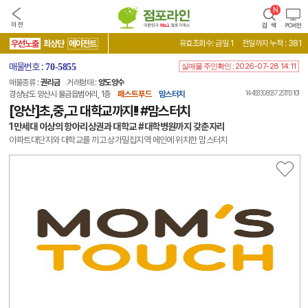
우선노출
최상단
에이전트
유효조회수: 금일 1
전일까지 누적 : 381
매물번호 :
70-5855
실매물 주인확인 :
2026-07-28 14:11
매물종류 :
권리금
거래형태 :
양도양수
14 48330 8037 251113 101
경상남도 양산시 물금읍범어리, 1층
패스트푸드
맘스터치
[양산]초,중,고 대학교까지!! #맘스터치
1만세대 이상의 항아리상권과 대학교 #대학병원까지 갖춘자리
아파트대단지와 대학교를 끼고 상가밀집지역 메인에 위치한 맘스터치