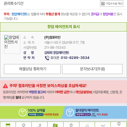
권리회수기간
구입수수료 계산
주의
:
창업에이전트
는 법률에 따라
부동산 중개
정보를 제공할 수 없으며,
권리금
과
창업비용
만 표시
가능합니다.
창업 에이전트의 표시
소 속
(주)점포라인
소 재 지
서울시 서초구 강남대로 617, 7층
사업자번호
211-88-15343
성 명
김태회 창업에이전트
휴대폰
010-8289-3534
연 락 처
매물상담 통화하기
문자보내기
(무료)
주의! 점포라인을 사칭한 보이스피싱을 조심하세요!
점포라인은 계약전에
약정된 광고비
이외의
어떠한 금전
이나
개인금융정보
(사업자등록증, 신분증, 은
행계좌)를
절대
요구하지 않습니다.