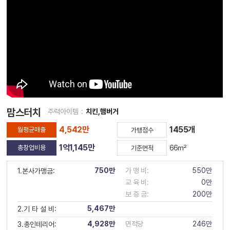
맘스터치
주력아이템
:
치킨,햄버거
4,542만
1455개
월평균매출
가맹점수
1억1,145만
총창업비용
66㎡
기준면적
750만
가 맹 비:
550만
1.본사가맹금:
교 육 비:
0만
보 증 금:
200만
5,467만
2.기 타 설 비:
4,928만
면적당
246만
3.총인테리어: