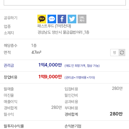
공유하기
패스트푸드 (1억5천대)
업종
경상남도 양산시 물금읍범어리 ,1층
소재지
해당층수
1층
면적
47㎡
평
1억4,000만
권리금
(매도인 희망가격, 협상 가능)
1억9,000만
창업비용
(권리금+가맹비용+기타)
280만
월매출
입점비용
마진율
월인건비
매출이익
공과비용
280만
경비합계
부대비용
280만
월수익
경비합계
월투자수익률
손익분기점