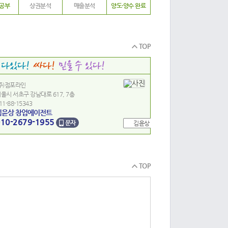
공부
상권분석
매출분석
양도·양수 완료
TOP
주)점포라인
울시 서초구 강남대로 617, 7층
11-88-15343
김윤상 창업에이전트
10-2679-1955
문자
김윤상
TOP