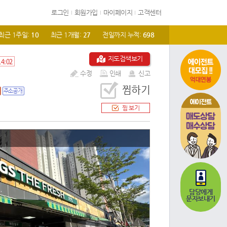
로그인
회원가입
마이페이지
고객센터
최근 1주일:
10
최근 1개월:
27
전일까지 누적:
698
지도검색보기
4:02
수정
인쇄
신고
찜하기
에이전트
찜 보기
담당에게
문자보내기