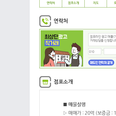
연락처
점포소개
지도
연락처
최상단
광고
직거래
휴대폰
-
점포소개
■ 매물설명
▷ 매매가 : 20억 (보증금 : 