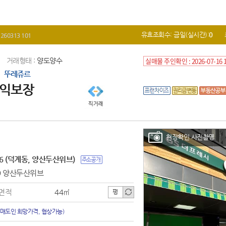
유효조회수: 금일(실시간):
0
 260313 101
실매물 주인확인 : 2026-07-16 1
거래형태 :
양도양수
뚜레쥬르
수익보장
현장확인 사진촬영
6 (덕계동, 양산두산위브)
9 양산두산위브
면적
44㎡
평
(매도인 희망가격, 협상가능)