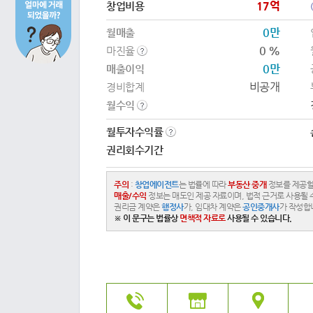
17억
창업비용
0만
월매출
0 %
마진율
0만
매출이익
비공개
경비합계
월수익
월투자수익률
권리회수기간
주의
:
창업에이전트
는 법률에 따라
부동산 중개
정보를 제공할
매출/수익
정보는 매도인 제공 자료이며, 법적 근거로 사용될 
권리금 계약은
행정사
가, 임대차 계약은
공인중개사
가 작성합
※ 이 문구는 법률상
면책적 자료로
사용될 수 있습니다.