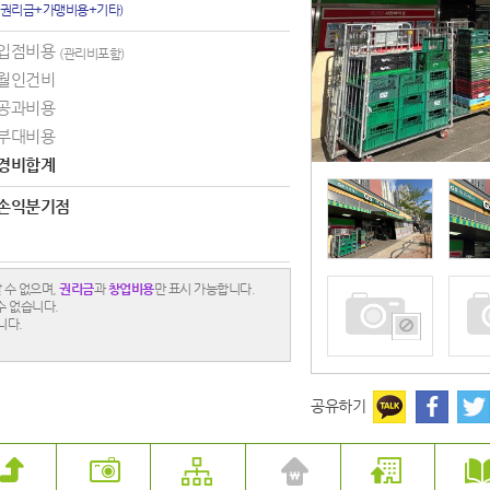
(권리금+가맹비용+기타)
입점비용
(관리비포함)
월인건비
공과비용
부대비용
경비합계
손익분기점
 수 없으며,
권리금
과
창업비용
만 표시 가능합니다.
수 없습니다.
니다.
공유하기