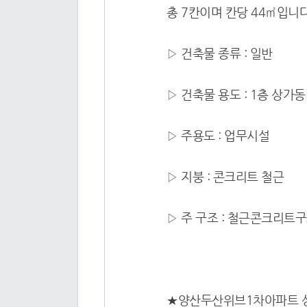
총 7칸이며 칸당 44㎡입니다
▷ 건축물 종류 : 일반
▷ 건축물 용도 : 1층 상가동
▷ 주용도 : 업무시설
▷ 지붕 : 콘크리트 철근
▷ 주 구조 : 철근콘크리트
★양산두산위브1차아파트 