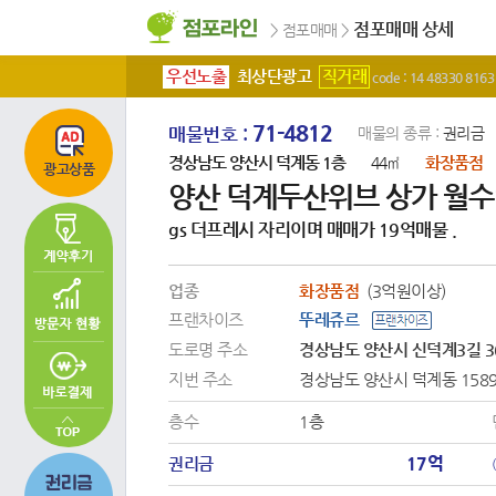
점포매매 상세
>
점포매매
>
우선노출
최상단광고
직거래
code : 14 48330 8163
71-4812
매물번호 :
매물의 종류 :
권리금
경상남도 양산시 덕계동 1층
화장품점
44㎡
광고상품
양산 덕계두산위브 상가 월
gs 더프레시 자리이며 매매가 19억매물 .
업종
화장품점
(3억원이상)
프랜차이즈
뚜레쥬르
도로명 주소
경상남도 양산시 신덕계3길 3
지번 주소
경상남도 양산시 덕계동 158
층수
1층
17억
권리금