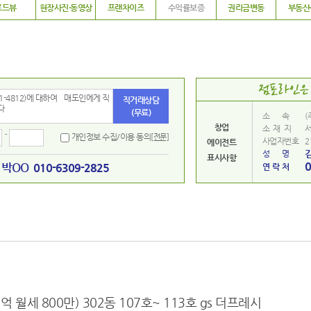
로드뷰
현장사진·동영상
프랜차이즈
수익률보증
권리금변동
부동산
직거래상담
(무료)
소 속
(
창업
소 재 지
서
-
개인정보 수집/이용 동의
[전문]
사업자번호
2
에이전트
성 명
표시사항
0
박OO
010-6309-2825
연 락 처
1억 월세 800만) 302동 107호~ 113호 gs 더프레시