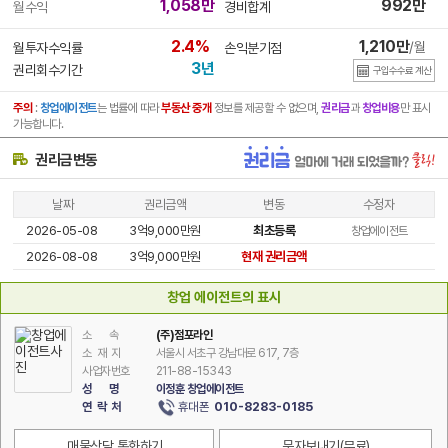
1,058만
992만
월수익
경비합계
2.4%
1,210만
/월
월투자수익률
손익분기점
3년
권리회수기간
구입수수료 계산
주의
:
창업에이전트
는 법률에 따라
부동산 중개
정보를 제공할 수 없으며,
권리금
과
창업비용
만 표시
가능합니다.
권리금변동
날짜
권리금액
변동
수정자
2026-05-08
3억9,000만원
최초등록
창업에이전트
2026-08-08
3억9,000만원
현재 권리금액
창업 에이전트의 표시
소 속
(주)점포라인
소 재 지
서울시 서초구 강남대로 617, 7층
사업자번호
211-88-15343
성 명
이정훈 창업에이전트
휴대폰
010-8283-0185
연 락 처
매물상담 통화하기
문자보내기
(무료)