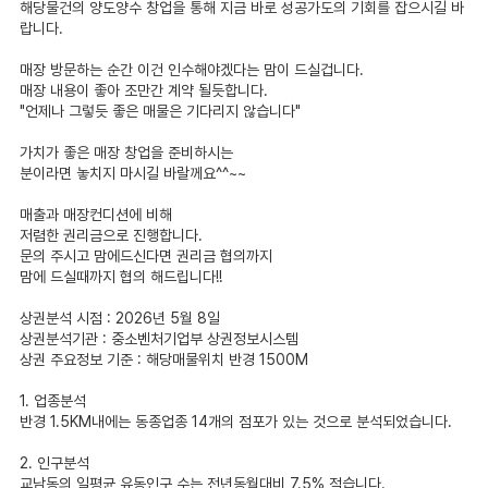
해당물건의 양도양수 창업을 통해 지금 바로 성공가도의 기회를 잡으시길 바
랍니다.
매장 방문하는 순간 이건 인수해야겠다는 맘이 드실겁니다.
매장 내용이 좋아 조만간 계약 될듯합니다.
"언제나 그렇듯 좋은 매물은 기다리지 않습니다"
가치가 좋은 매장 창업을 준비하시는
분이라면 놓치지 마시길 바랄께요^^~~
매출과 매장컨디션에 비해
저렴한 권리금으로 진행합니다.
문의 주시고 맘에드신다면 권리금 협의까지
맘에 드실때까지 협의 해드립니다!!
상권분석 시점 : 2026년 5월 8일
상권분석기관 : 중소벤처기업부 상권정보시스템
상권 주요정보 기준 : 해당매물위치 반경 1500M
1. 업종분석
반경 1.5KM내에는 동종업종 14개의 점포가 있는 것으로 분석되었습니다.
2. 인구분석
교남동의 일평균 유동인구 수는 전년동월대비 7.5% 적습니다.