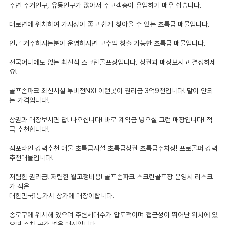
주변 주거인구, 유동인구가 많아서 주고객층이 유입하기 매우 쉽습니다.
대로변에 위치하여 가시성이 좋고 쉽게 찾아올 수 있는 초특급 매물입니다.
인근 거주하시는분이 운영하시면 고수익 창출 가능한 초특급 매물입니다.
전국어디에도 없는 최신식 스크린골프장입니다. 상권과 매장보시고 결정하세
요!
골프존파크 최신시설 투비전NX! 이런곳이 권리금 3억9천입니다! 말이 안되
는 가격입니다!
상권과 매장보시면 답! 나오십니다! 바로 계약금 넣으실 그런 매장입니다! 적
극 추천합니다!
점포라인 강력추천 매물 초특급시설 초특급상권 초특급주차장! 프로골퍼 강력
추천매물입니다!
저렴한 권리금! 저렴한 월고정비용! 골프존파크 스크린골프장 운영시 리스크
가 적은
대한민국1등가치 상가에 매장이랍니다.
종로구에 위치해 있으며 주변세대수가 압도적이며 접근성이 뛰어난 위치에 있
으며 주차 공간 넓은 매장입니다.