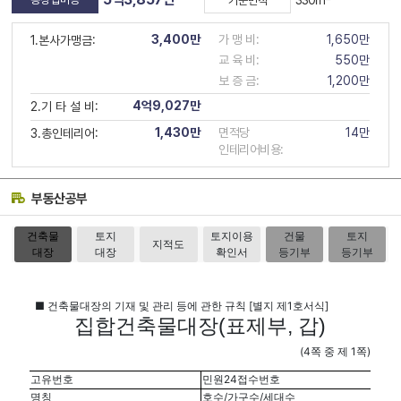
330㎡
기준면적
3,400만
가 맹 비:
1,650만
1.본사가맹금:
교 육 비:
550만
보 증 금:
1,200만
4억9,027만
2.기 타 설 비:
1,430만
면적당
14만
3.총인테리어:
인테리어비용:
부동산공부