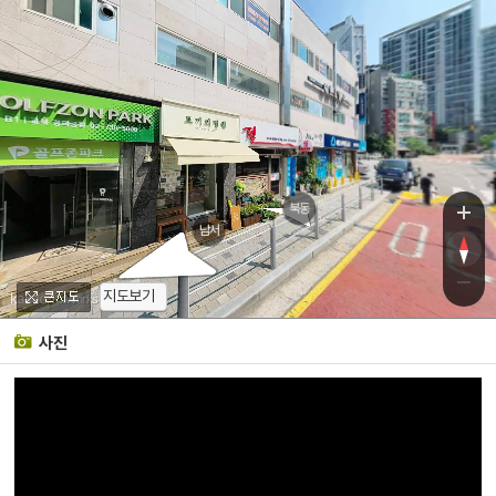
북동
남서
지도보기
, KnWorks
사진