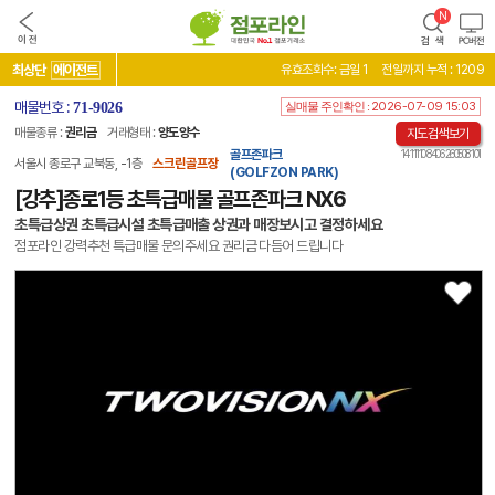
최상단
에이전트
유효조회수: 금일 1
전일까지 누적 : 1209
매물번호 :
71-9026
실매물 주인확인 :
2026-07-09 15:03
매물종류 :
권리금
거래형태 :
양도양수
지도검색보기
골프존파크
14 11110 8406 260508 101
서울시 종로구 교북동, -1층
스크린골프장
(GOLFZON PARK)
[강추]종로1등 초특급매물 골프존파크 NX6
초특급상권 초특급시설 초특급매출 상권과 매장보시고 결정하세요
점포라인 강력추천 특급매물 문의주세요 권리금 다듬어 드립니다