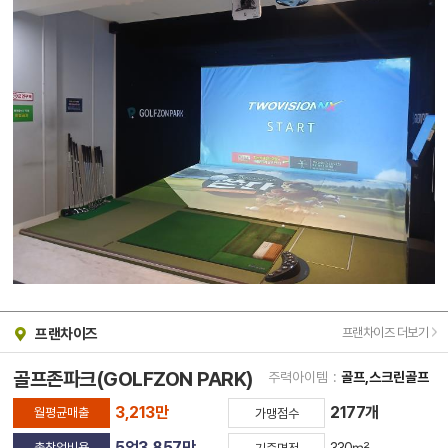
프랜차이즈 더보기
프랜차이즈
골프존파크(GOLFZON PARK)
주력아이템
:
골프,스크린골프
3,213만
2177개
월평균매출
가맹점수
5억3,857만
총창업비용