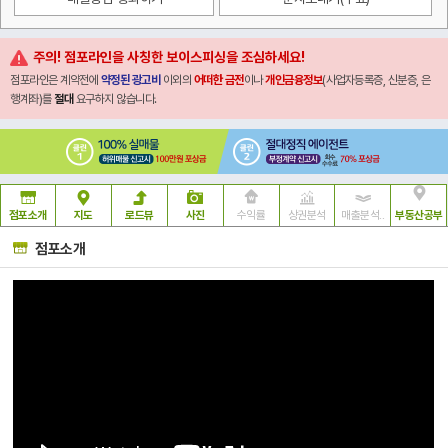
주의! 점포라인을 사칭한 보이스피싱을 조심하세요!
점포라인은 계약전에
약정된 광고비
이외의
어떠한 금전
이나
개인금융정보
(사업자등록증, 신분증, 은
행계좌)를
절대
요구하지 않습니다.
점포소개
지도
로드뷰
사진
수익률
상권분석
매출분석..
부동산공부
점포소개