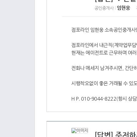
임현웅
공인중개사 :
점포라인 임현웅 소속공인중개사
점포라인에서 내근직(계약업무담당
현재는 에이전트로 근무하며 여러
전화나 메세지 남겨주시면, 간단하
시행착오없이 좋은 거래될 수 있
H P. 010-9044-8222(항시 
[답변] 주저하