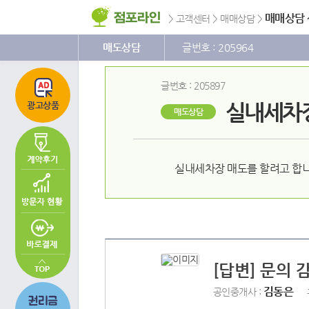
주
본
하
메
문
단
매매상담
>
고객센터
>
매매상담
>
뉴
바
메
바
로
뉴
로
가
바
매도상담
글번호 : 205964
가
기
로
기
가
기
글번호 : 205897
실내세차장
광고상품
매도상담
실내세차장 매도를 할려고 합니
[답변] 문의 
김동은
공인중개사 :