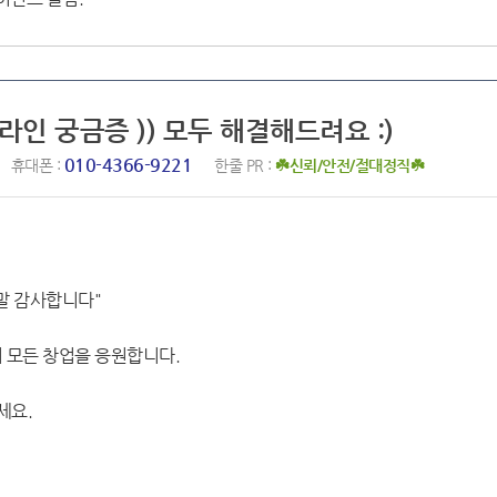
포라인 궁금증 )) 모두 해결해드려요 :)
010-4366-9221
휴대폰 :
한줄 PR :
☘️신뢰/안전/절대정직☘️
말 감사합니다"
 모든 창업을 응원합니다.
세요.