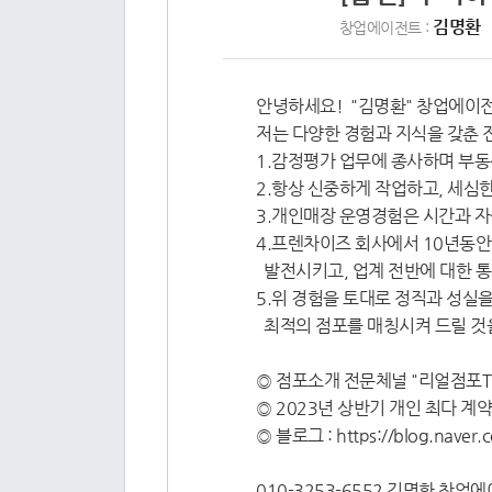
김명환
창업에이전트 :
안녕하세요! "김명환" 창업에이
저는 다양한 경험과 지식을 갖춘 
1.감정평가 업무에 종사하며 부동
2.항상 신중하게 작업하고, 세심
3.개인매장 운영경험은 시간과 자
4.프렌차이즈 회사에서 10년동안 
발전시키고, 업계 전반에 대한 
5.위 경험을 토대로 정직과 성실
최적의 점포를 매칭시켜 드릴 것을
◎ 점포소개 전문체널 "리얼점포T
◎ 2023년 상반기 개인 최다 계
◎ 블로그 : https://blog.naver
010-3253-6552 김명환 창업