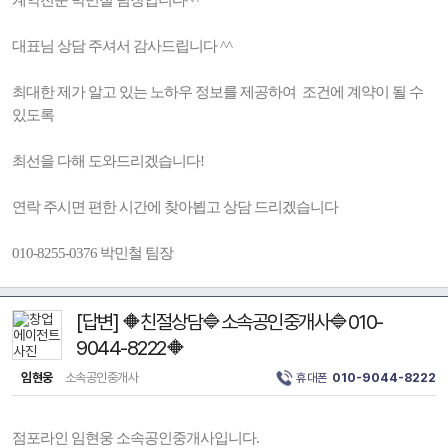
계약전문 박민철 팀장입니다^^
대표님 상담 주셔서 감사드립니다 ^^
최대한 제가 알고 있는 노하우 정보를 제공하여 조건에 계약이 될 수
있도록
최선을 다해 도와드리겠습니다!
연락 주시면 편한 시간에 찾아뵙고 상담 드리겠습니다
010-8255-0376 박민철 팀장
[답변] 🔶친절상담🔷소속공인중개사🔷010-
9044-8222🔶
임현웅
소속공인중개사
휴대폰
010-9044-8222
점포라인 임현웅 소속공인중개사입니다.