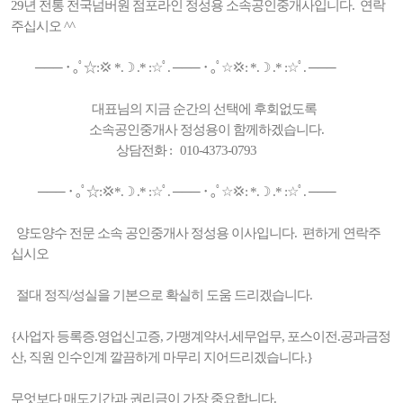
29년 전통 전국넘버원 점포라인 정성용 소속공인중개사입니다. 연락
주십시오 ^^
─── ･ ｡ﾟ☆:💢 *.☽ .* :☆ﾟ. ─── ･ ｡ﾟ☆💢: *.☽ .* :☆ﾟ. ───
대표님의 지금 순간의 선택에 후회없도록
소속공인중개사 정성용이 함께하겠습니다.
상담전화 : 010-4373-0793
─── ･ ｡ﾟ☆:💢*.☽ .* :☆ﾟ. ─── ･ ｡ﾟ☆💢: *.☽ .* :☆ﾟ. ───
양도양수 전문 소속 공인중개사 정성용 이사입니다. 편하게 연락주
십시오
절대 정직/성실을 기본으로 확실히 도움 드리겠습니다.
{사업자 등록증.영업신고증, 가맹계약서.세무업무, 포스이전.공과금정
산, 직원 인수인계 깔끔하게 마무리 지어드리겠습니다.}
무엇보다 매도기간과 권리금이 가장 중요합니다.