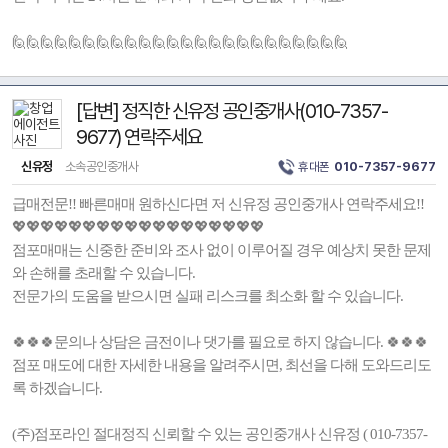
🙋🙋🙋🙋🙋🙋🙋🙋🙋🙋🙋🙋🙋🙋🙋🙋🙋🙋🙋🙋🙋🙋🙋🙋
[답변] 정직한 신유정 공인중개사(010-7357-
9677) 연락주세요
신유정
소속공인중개사
휴대폰
010-7357-9677
급매전문!! 빠른매매 원하신다면 저 신유정 공인중개사 연락주세요!!
💖💖💖💖💖💖💖💖💖💖💖💖💖💖💖💖💖💖
점포매매는 신중한 준비와 조사 없이 이루어질 경우 예상치 못한 문제
와 손해를 초래할 수 있습니다.
전문가의 도움을 받으시면 실패 리스크를 최소화 할 수 있습니다.
🍀🍀🍀문의나 상담은 금전이나 댓가를 필요로 하지 않습니다. 🍀🍀🍀
점포 매도에 대한 자세한 내용을 알려주시면, 최선을 다해 도와드리도
록 하겠습니다.
(주)점포라인 절대정직 신뢰할 수 있는 공인중개사 신유정 ( 010-7357-