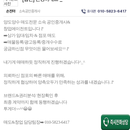
손진아
소속공인중개사
휴대폰
010-5823-6417
양도양수 매도전문 소속 공인중개사&
창업에이전트입니다🚩
➡️상가 임대/임차 & 점포 매도
➡️매물등록/광고등록/중개수수료
궁금하신점 무엇이든 물어보세요^^🚩
내가게 매매하듯 정직하게 진행하겠습니다^_^
의뢰하신 점포의 빠른 매매를 위해,
정직하게 협상하여 양측모두가 만족하는 성과를 내겠습니다.🚩
브랜드&권리분석/ 현장확인 후
최종 계약까지 함께 동행하겠습니다
투게더~~^^😀😀
매도&창업 담당팀장➡️ 010-5823-6417