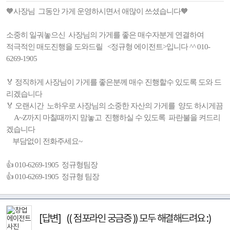
🧡사장님 그동안 가게 운영하시면서 애많이 쓰셨습니다🧡
소중히 일궈놓으신 사장님의 가게를 좋은 매수자분게 연결하여
적극적인 매도진행을 도와드릴 <정규형 에이전트>입니다 ^^ 010-
6269-1905
🏅 정직하게 사장님이 가게를 좋은분께 매수 진행할수 있도록 도와 드
리겠습니다
🏅 오랜시간 노하우로 사장님의 소중한 자산의 가게를 양도 하시게끔
A~Z까지 마칠때까지 맘놓고 진행하실 수 있도록 파란불을 켜드리
겠습니다
부담없이 전화주세요~
👍 010-6269-1905 정규형팀장
👍 010-6269-1905 정규형 팀장
[답변] (( 점포라인 궁금증 )) 모두 해결해드려요 :)