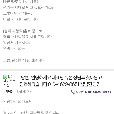
빠른 양도 원하시나요?
권리금 제대로 받고 싶으신거죠?
그렇다면, 선택은...
바로 저 [함나은]입니다.
[정직과 능력]을 바탕으로
명확한 해법을 제시해 드립니다.
일단 만나보시죠.
연락주세요~~
그럼, 현장에서 뵙겠습니다.
[답변] 안녕하세요 대표님 유선 상담후 찾아뵙고
진행하겠습니다 010-4629-8651 김남현 팀장
김남현
창업에이전트
휴대폰
010-4629-8651
안녕하세요 대표님
점포라인 10년차 김남현 팀장 입니다