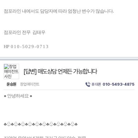
점포라인 내에서도 담당자에 따라 엄청난 변수가 많습니다.
점포라인 전무 김태우
HP 0 1 0 - 5 0 2 9 - 0 7 1 3
[답변] 매도상담 언제든 가능합니다
윤승원
창업에이전트
휴대폰
010-5493-4875
● 안녕하세요 ●
♣♧♣♧♣♧♣♧♣♧♣♧♣♧♣♧♣♧♣♧♣