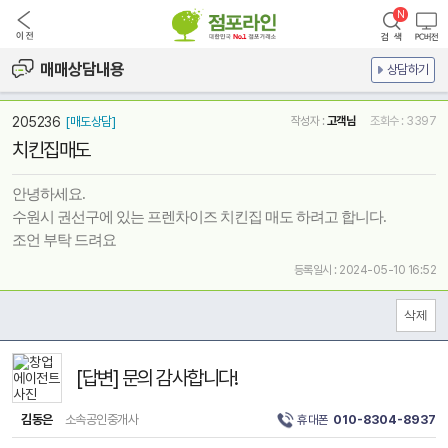
매매상담내용
상담하기
205236
[매도상담]
작성자 :
고객님
조회수 : 3397
치킨집매도
안녕하세요.
수원시 권선구에 있는 프렌차이즈 치킨집 매도 하려고 합니다.
조언 부탁 드려요
등록일시 : 2024-05-10 16:52
[답변] 문의 감사합니다!
김동은
소속공인중개사
휴대폰
010-8304-8937