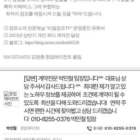
확히 이해하고, 그에 부합하는
최적의 점포를 매칭시켜 드릴 것을 "약속"드립니다.
◎ 점포소개 전문체널 "리얼점포TV" 운영중인 유튜버
◎ 2023년 상반기 개인 최다 계약건 달성
◎ 블로그 : https://blog.naver.com/kmh6520
010-3253-6552 김명환 창업에이전트 올림.
[답변] 계약전문 박민철 팀장입니다^^ 대표님 상
담 주셔서 감사드립니다 ^^ 최대한 제가 알고 있
는 노하우 정보를 제공하여 조건에 계약이 될 수
있도록 최선을 다해 도와드리겠습니다! 연락 주
시면 편한 시간에 찾아뵙고 상담 드리겠습니
다 010-8255-0376 박민철 팀장
박민철
창업에이전트
휴대폰
010-8255-0376