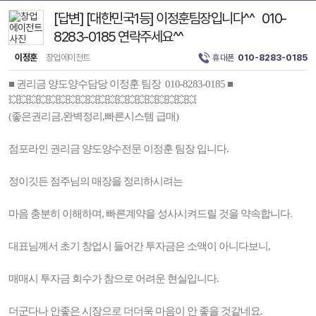
[답변] [대한민국1등] 이정훈팀장입니다^^ 010-
8283-0185 연락주세요^^
이정훈
창업에이전트
휴대폰
010-8283-0185
■ 권리금 양도양수담당 이정훈 팀장 010-8283-0185 ■
💥💥💥💥💥💥💥💥💥💥💥💥💥💥💥💥💥💥💥
(좋은권리금,완벽정리,빠른시스템 급매)
점포라인 권리금 양도양수전문 이정훈 팀장 입니다.
정이깃든 점주님의 매장을 정리하시려는
마음 충분히 이해하며, 빠른계약을 성사시켜드릴 것을 약속합니다.
대표님께서 초기 창업시 들어간 투자금은 소액이 아니다보니,
매매시 투자금 회수가 참으로 어려운 현실입니다.
더군다나 안좋은 시장으로 더더욱 마음이 안 좋을 것같네요.