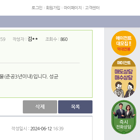
로그인
회원가입
마이페이지
고객센터
김**
:59
작성자 :
조회수 :
860
에이전트
건물(준공3년이내)입니다. 성균
삭제
목록
작성일시 :
2024-06-12
16:39