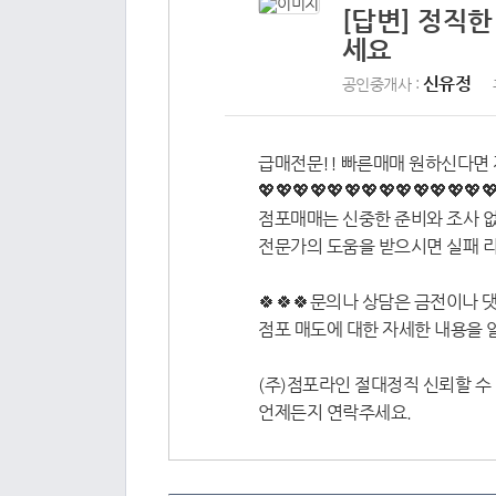
[답변] 정직한
세요
신유정
공인중개사 :
급매전문!! 빠른매매 원하신다면 
💖💖💖💖💖💖💖💖💖💖💖💖💖
점포매매는 신중한 준비와 조사 없
전문가의 도움을 받으시면 실패 리
🍀🍀🍀문의나 상담은 금전이나 댓
점포 매도에 대한 자세한 내용을 
(주)점포라인 절대정직 신뢰할 수 있
언제든지 연락주세요.