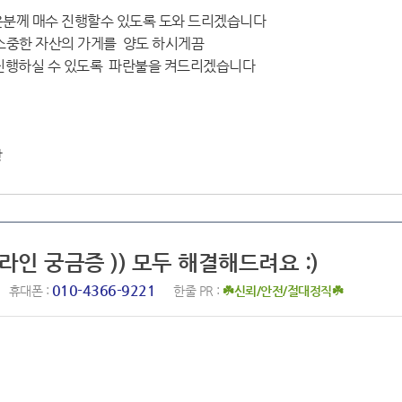
은분께 매수 진행할수 있도록 도와 드리겠습니다
 소중한 자산의 가게를 양도 하시게끔
진행하실 수 있도록 파란불을 켜드리겠습니다
장
포라인 궁금증 )) 모두 해결해드려요 :)
010-4366-9221
휴대폰 :
한줄 PR :
☘️신뢰/안전/절대정직☘️