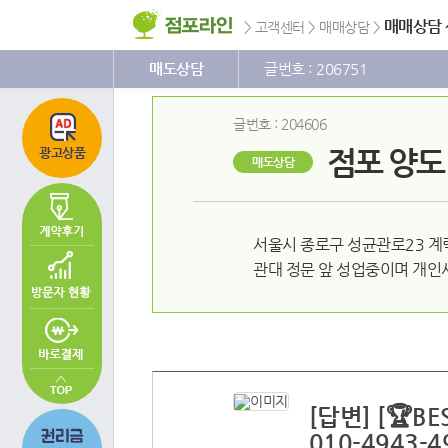
주
본
하
메
문
단
매매상담
>
고객센터
>
매매상담
>
뉴
바
메
바
로
뉴
로
가
바
매도상담
글번호 : 206751
가
기
로
기
가
기
글번호 : 204606
점포 양도
광고상품
매도상담
서울시 종로구 성균관로23 계
관대 정문 앞 성업중이며 개인
[답변] [🏆
010-4943-4