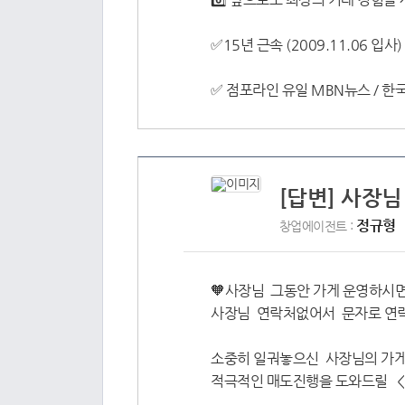
✅15년 근속 (2009.11.06 입사) 김태하
✅ 점포라인 유일 MBN뉴스 / 
[답변] 사장
정규형
창업에이전트 :
🧡사장님 그동안 가게 운영하시
사장님 연락처없어서 문자로 연
소중히 일궈놓으신 사장님의 가게
적극적인 매도진행을 도와드릴 <정규