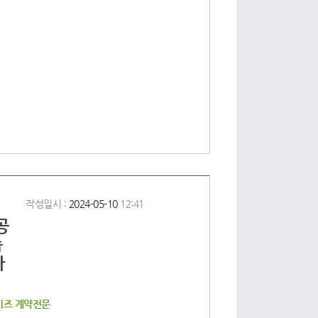
작성일시 :
2024-05-10
12:41
공
습
다
이즈 계약전문