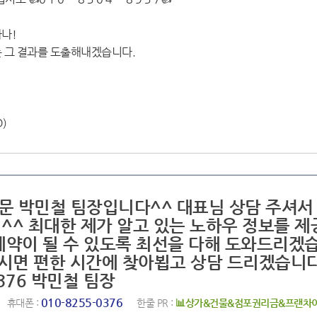
나!
 그 결과를 도출해내겠습니다.
D)
전문 박민철 팀장입니다^^ 대표님 상담 주셔서
^^ 최대한 제가 알고 있는 노하우 정보를 제
계약이 될 수 있도록 최선을 다해 도와드리겠
주시면 편한 시간에 찾아뵙고 상담 드리겠습니
0376 박민철 팀장
010-8255-0376
휴대폰 :
한줄 PR :
📊상가&건물&점포권리금&프랜차