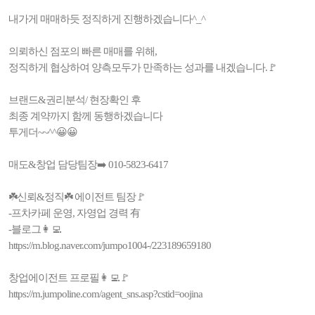
내가게 매매하듯 정직하게 진행하겠습니다^_^
의뢰하신 점포의 빠른 매매를 위해,
정직하게 협상하여 양측모두가 만족하는 성과를 내겠습니다.🚩
브랜드&권리분석/ 현장확인 후
최종 계약까지 함께 동행하겠습니다
투게더~~^^😀😀
매도&창업 담당팀장➡️ 010-5823-6417
☘️신뢰&정직☘️ 에이전트 팀장🚩
-프차카페 운영, 자영업 경력 有
-블로그👩‍💻
https://m.blog.naver.com/jumpo1004-/223189659180
창업에이전트 프로필👩‍💻🚩
https://m.jumpoline.com/agent_sns.asp?cstid=oojina