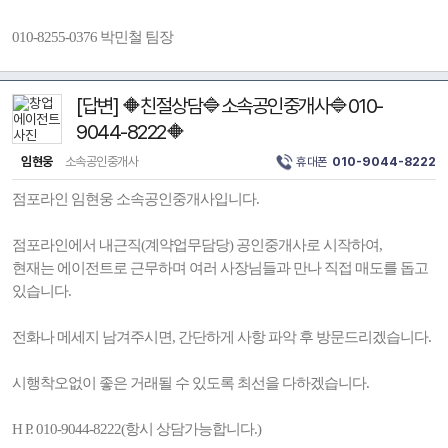
010-8255-0376 박민철 팀장
[답변] 🔶친절상담🔷소속공인중개사🔷010-
9044-8222🔶
임현웅
소속공인중개사
휴대폰
010-9044-8222
점포라인 임현웅 소속공인중개사입니다.
점포라인에서 내근직(계약업무담당) 공인중개사로 시작하여,
현재는 에이전트로 근무하며 여러 사장님들과 만나 직접 매도를 돕고
있습니다.
전화나 메세지 남겨주시면, 간단하게 사항 파악 후 방문드리겠습니다.
시행착오없이 좋은 거래될 수 있도록 최선을 다하겠습니다.
H P. 010-9044-8222(항시 상담가능합니다.)