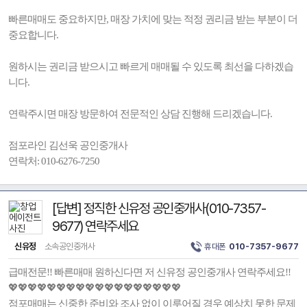
빠른매매도 중요하지만, 매장 가치에 맞는 적정 권리금 받는 부분이 더
중요합니다.
원하시는 권리금 받으시고 빠르게 매매될 수 있도록 최선을 다하겠습
니다.
연락주시면 매장 방문하여 전문적인 상담 진행해 드리겠습니다.
점포라인 김선욱 공인중개사
연락처: 010-6276-7250
[답변] 정직한 신유정 공인중개사(010-7357-
9677) 연락주세요
신유정
소속공인중개사
휴대폰
010-7357-9677
급매전문!! 빠른매매 원하신다면 저 신유정 공인중개사 연락주세요!!
💖💖💖💖💖💖💖💖💖💖💖💖💖💖💖💖💖💖
점포매매는 신중한 준비와 조사 없이 이루어질 경우 예상치 못한 문제