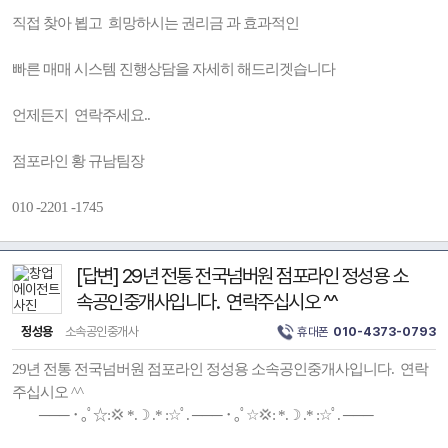
직접 찾아 뵙고 희망하시는 권리금 과 효과적인
빠른 매매 시스템 진행상담을 자세히 해드리겟습니다
언제든지 연락주세요..
점포라인 황 규남팀장
010 -2201 -1745
[답변] 29년 전통 전국넘버원 점포라인 정성용 소
속공인중개사입니다. 연락주십시오 ^^
정성용
소속공인중개사
휴대폰
010-4373-0793
29년 전통 전국넘버원 점포라인 정성용 소속공인중개사입니다. 연락
주십시오 ^^
─── ･ ｡ﾟ☆:💢 *.☽ .* :☆ﾟ. ─── ･ ｡ﾟ☆💢: *.☽ .* :☆ﾟ. ───