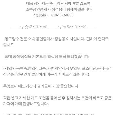
대표님의 지금 순간의 선택에 후회없도록
소속공인중개사 정성용이 함께하겠습니다.
상담전화 : 010-4373-0793
─── ･ ｡ﾟ☆:💢*.☽ .* :☆ﾟ. ─── ･ ｡ﾟ☆💢: *.☽ .* :☆ﾟ. ───
양도양수 전문 소속 공인중개사 정성용 이사입니다. 편하게 연락주
십시오
절대 정직/성실을 기본으로 확실히 도움 드리겠습니다.
{사업자 등록증.영업신고증, 가맹계약서.세무업무, 포스이전.공과금정
산, 직원 인수인계 깔끔하게 마무리 지어드리겠습니다.}
무엇보다 매도기간과 권리금이 가장 중요합니다.
직접 뵙고 자세한 매도 조건을 들어본 후 원하시는 조건에 빠르고 좋은
가격에 매매 진행해드립니다.