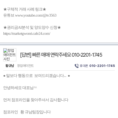
★구체적 거래 사례 링크★
유튜브 www.youtube.com/@tv3563
★권리금AI분석 및 양도양수 신청★
https://marketgwonri.cafe24.com/
[답변] 빠른 매매 연락주세요 010-2201-1745
황규남
창업에이전트
휴대폰
010-2201-1745
● 말보다 행동으로 보여드리겠습니다... ●
안녕하세요 대표님^^
먼저 점포라인을 찾아주셔서 감사합니다
점포라인 황 규남팀장입니다