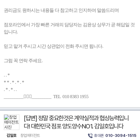
권리금도 원하시는 내용들 다 참고하고 인지하여 말씀드리며
점포라인에서 가장 빠른 거래의 담당자는 김윤상 상무가 곧 해답일 것
입니다.
믿고 맡겨 주시고 시간 상관없이 전화 주시면 됩니다.
그럼 꼭 연락 주세요.
. . *
* * . * . * . *
. * . * . .
_________🚶🏻‍♂️_________ TEL 010 8383 1955
[답변] 정말 중요한것은 계약실적과 협상능력입니
다! 대한민국 점포 양도양수NO1. 김일호입니다
김일호
창업에이전트
휴대폰
010-3094-1515