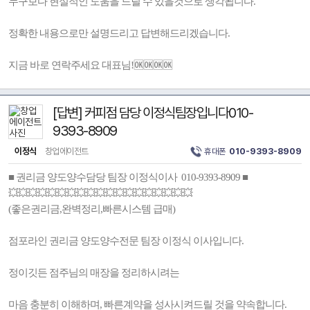
누구보다 현실적인 도움을 드릴 수 있을것으로 생각됩니다.
정확한 내용으로만 설명드리고 답변해드리겠습니다.
지금 바로 연락주세요 대표님!🆗🆗🆗🆗
[답변] 커피점 담당 이정식팀장입니다010-
9393-8909
이정식
창업에이전트
휴대폰
010-9393-8909
■ 권리금 양도양수담당 팀장 이정식이사 010-9393-8909 ■
💥💥💥💥💥💥💥💥💥💥💥💥💥💥💥💥💥💥💥
(좋은권리금,완벽정리,빠른시스템 급매)
점포라인 권리금 양도양수전문 팀장 이정식 이사입니다.
정이깃든 점주님의 매장을 정리하시려는
마음 충분히 이해하며, 빠른계약을 성사시켜드릴 것을 약속합니다.