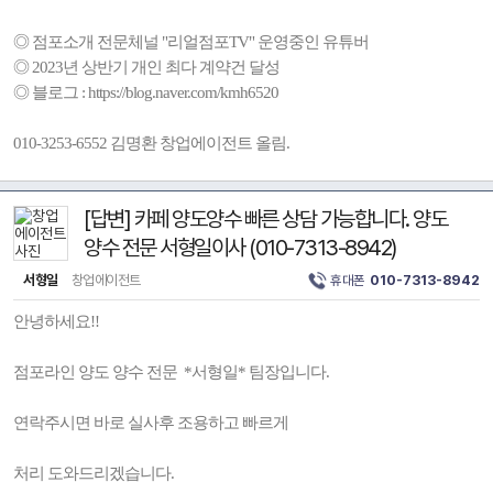
◎ 점포소개 전문체널 "리얼점포TV" 운영중인 유튜버
◎ 2023년 상반기 개인 최다 계약건 달성
◎ 블로그 : https://blog.naver.com/kmh6520
010-3253-6552 김명환 창업에이전트 올림.
[답변] 카페 양도양수 빠른 상담 가능합니다. 양도
양수 전문 서형일이사 (010-7313-8942)
서형일
창업에이전트
휴대폰
010-7313-8942
안녕하세요!!
점포라인 양도 양수 전문 *서형일* 팀장입니다.
연락주시면 바로 실사후 조용하고 빠르게
처리 도와드리겠습니다.