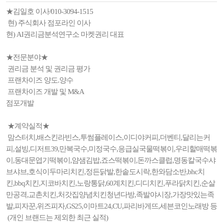
★김일호 이사/010-3094-1515
현) 주식회사 점포라인 이사
현) AI권리금분석연구소 마켓권리 대표
★전문분야★
권리금 분석 및 권리금 평가
프랜차이즈 양도.양수
프랜차이즈 개발 및 M&A
점포개발
★계약실적★
맘스터치,배스킨라빈스,투썸플레이스,이디야커피,더벤티,달리는커
피,설빙,디저트39,만복국수,미정국수,응급실국물떡볶이,우리할매떡볶
이,동대문엽기떡볶이,얌샘김밥,죠스떡볶이,돈까스클럽,명동칼국수샤
브샤브,호식이두마리치킨,정든닭발,한솥도시락,한와담소반,bhc치
킨,bbq치킨,지코바치킨,노랑통닭,60계치킨,디디치킨,푸라닭치킨,순살
만공격,교촌치킨,처갓집양념치킨청년다방,족발야시장,가장맛있는족
발,피자꾼,위즈피자,GS25,이마트24,CU,파리바게뜨,세븐코인노래방 등
(개인 브랜드는 제외한 최근 실적)