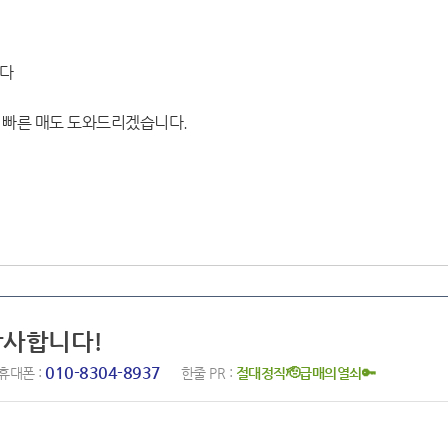
니다
 빠른 매도 도와드리겠습니다.
감사합니다!
010-8304-8937
휴대폰 :
한줄 PR :
절대정직🫡급매의열쇠🔑