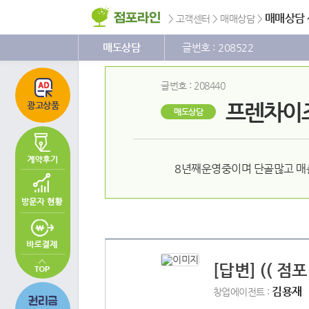
주
본
하
메
문
단
매매상담
>
고객센터
>
매매상담
>
뉴
바
메
바
로
뉴
로
가
바
매도상담
글번호 : 208522
가
기
로
기
가
기
글번호 : 208440
프렌차이
광고상품
매도상담
8년째운영중이며 단골많고 매
[답변] (( 점
김용재
창업에이전트 :