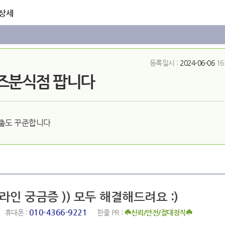
 상세
등록일시 :
2024-06-06
16
즈분식점 팝니다
출도 꾸준합니다
포라인 궁금증 )) 모두 해결해드려요 :)
010-4366-9221
휴대폰 :
한줄 PR :
☘️신뢰/안전/절대정직☘️