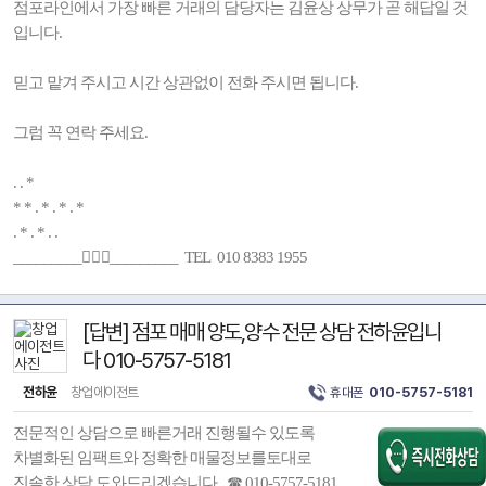
점포라인에서 가장 빠른 거래의 담당자는 김윤상 상무가 곧 해답일 것
입니다.
믿고 맡겨 주시고 시간 상관없이 전화 주시면 됩니다.
그럼 꼭 연락 주세요.
. . *
* * . * . * . *
. * . * . .
_________🚶🏻‍♂️_________ TEL 010 8383 1955
[답변] 점포 매매 양도,양수 전문 상담 전하윤입니
다 010-5757-5181
전하윤
창업에이전트
휴대폰
010-5757-5181
전문적인 상담으로 빠른거래 진행될수 있도록
차별화된 임팩트와 정확한 매물정보를토대로
진솔한 상담 도와드리겠습니다, ☎ 010-5757-5181