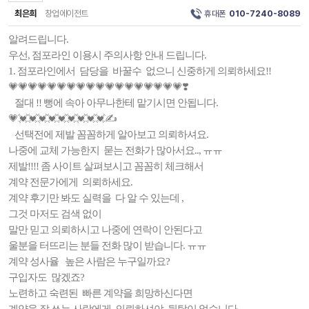
최은희
창업에이전트
휴대폰
010-7240-8089
알려드립니다.
우선, 점포라인 이용시 주의사항 안내 드립니다.
1. 점포라인에서 담당을 바꿀수 없으니 신중하게 의뢰하세요!!
💗💗💗💗💗💗💗💗💗💗💗💗💗💗💗💗💗💗❣️
절대 !! 뻥에 속아 아무나한테 맡기시면 안됩니다.
💗💓💓💓💓💓💓💓💓💓✍️
선택전에 제발 꼼꼼하게 알아보고 의뢰하셔요.
나중에 교체 가능한지 묻는 전화가 많아서요.., ㅠㅠ
제발!!!! 좀 사이트 살펴보시고 꼼꼼히 체크해서
계약 전문가에게 의뢰하세요.
계약 후기만 봐도 실력을 다 알 수 있는데 ,
그것 마저도 검색 없이
말만 믿고 의뢰하시고 나중에 연락이 안된다고
울분을 터뜨리는 분들 전화 많이 받습니다. ㅠㅠ
계약 성사율 높은 사람은 누구일까요?
구입자도 많겠죠?
노련하고 숙련된 빠른 계약을 희망하신다면