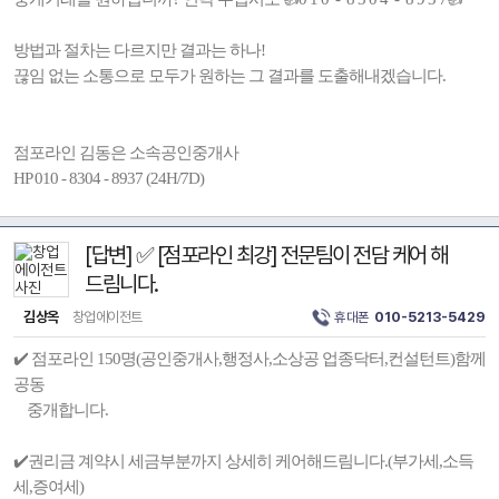
방법과 절차는 다르지만 결과는 하나!
끊임 없는 소통으로 모두가 원하는 그 결과를 도출해내겠습니다.
점포라인 김동은 소속공인중개사
HP 010 - 8304 - 8937 (24H/7D)
[답변] ✅ [점포라인 최강] 전문팀이 전담 케어 해
드림니다.
김상옥
창업에이전트
휴대폰
010-5213-5429
✔️ 점포라인 150명(공인중개사,행정사,소상공 업종닥터,컨설턴트)함께
공동
중개합니다.
✔️권리금 계약시 세금부분까지 상세히 케어해드림니다.(부가세,소득
세,증여세)