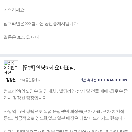
기억하세요!
점포라인은 333함나은 공인중개사입니다.
결론은 3!3!3!입니다
[답변] 안녕하세요 대표님.
김장현
소속공인중개사
휴대폰
010-6498-6828
점포라인(양도양수 및 임대차), 빌딩라인(상가 및 건물 매매) 최우수 중
개사 김장현 팀장입니다.
자영업 15년 경력으로 직접 운영했던 매장들(프차 카페, 프차 치킨점
등)도 성공적으로 양도했었고 일부 매장은 되팔아 드리기도 했습니다.
현재는 임대인으로서의 건물 관리도 하고 있어서 임대인, 임차인, 양도