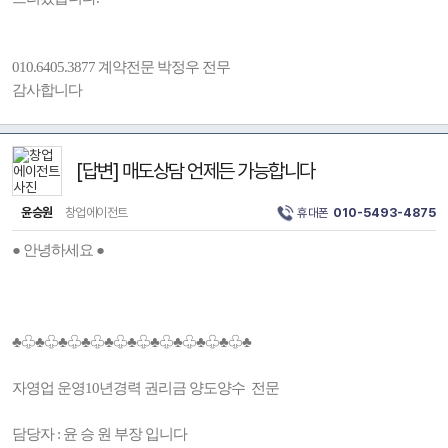
010.6405.3877 계약전문 박정우 전무
감사합니다
[답변] 매도상담 언제든 가능합니다
윤승원
창업에이전트
휴대폰
010-5493-4875
● 안녕하세요 ●
♣♧♣♧♣♧♣♧♣♧♣♧♣♧♣♧♣♧♣♧♣
자영업 운영10년경력 권리금 양도양수 전문
담당자 : 윤 승 원 부장 입니다