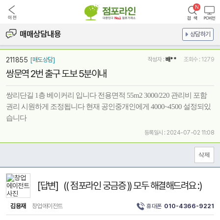
매매상담내용
상담하기
211855
[매도상담]
작성자 :
배**
조회수 : 1279
쌍문역 2번 출구 도보 5분이내
쌍리단길 1층 베이커리 입니다 전용면적 55m2 3000/220 관리비 포함
권리 시원하게 조정됩니다 현재 공인중개인에게 4000~4500 설정되있
습니다
등록일시 : 2024-07-02 11:08
[답변] (( 점포라인 궁금증 )) 모두 해결해드려요 :)
김용재
창업에이전트
휴대폰
010-4366-9221