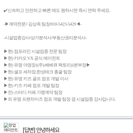
✔️신속하고 안전하고 빠른 매도 원하시면 즉시 연락 주세요.
-▶계약전문// 김상옥 팀장/010-5423-5429◀-
-시설업종강사/상가분석사/부동산권리분석사-
▶현) 점포라인 시설업종 전문 팀장
▶현) 카카오 VX 공식 에이전트
▶현) 유명 야영장{(주).배베큐 팩토리)}본부장▶
▶현) 셀프 세차장,한성테크 총괄 팀장
▶현) 유명 키즈 골프 점포 개발 이사
▶현) 키즈 카페 점포 개발 팀장
▶전) 스터디 카페 가맹계약 팀장
▶외 유명 프랜차이즈 점포 개발 팀장 겸 시설업종 강사입니다.
[답변] 안녕하세요