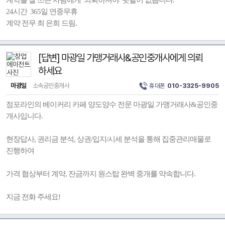
계약을 잘 쓰는 사람에게 의뢰하셔야 뒷탈이 없습니다.
24시간 365일 연중무휴
계약 전무 최 은희 드림.
[답변] 마광일 가맹거래사&공인중개사에게 의뢰
하세요
마광일
소속공인중개사
휴대폰
010-3325-9905
점포라인의 베이커리 카페 양도양수 전문 마광일 가맹거래사&공인중
개사입니다.
현장답사, 권리금 분석, 상권/입지/시세 분석을 통해 집중관리매물로
진행하여
가격 협상부터 계약, 잔금까지 원스탑 완벽 중개를 약속합니다.
지금 전화 주세요!