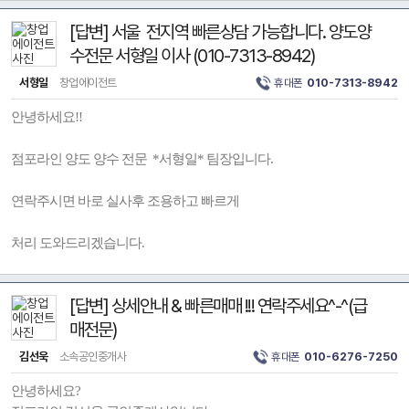
[답변] 서울 전지역 빠른상담 가능합니다. 양도양
수전문 서형일 이사 (010-7313-8942)
서형일
창업에이전트
휴대폰
010-7313-8942
안녕하세요!!
점포라인 양도 양수 전문 *서형일* 팀장입니다.
연락주시면 바로 실사후 조용하고 빠르게
처리 도와드리겠습니다.
[답변] 상세안내 & 빠른매매 !!! 연락주세요^-^(급
매전문)
김선욱
소속공인중개사
휴대폰
010-6276-7250
안녕하세요?