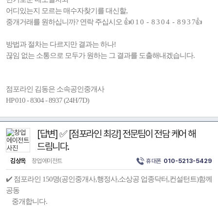
어디있는지 모르는 매수자찾기를 대신할,
중개거래를 원하십니까? 연락 주십시오 👍0 1 0 - 8 3 0 4 - 8 9 3 7👍
방법과 절차는 다르지만 결과는 하나!
끊임 없는 소통으로 모두가 원하는 그 결과를 도출해내겠습니다.
점포라인 김동은 소속공인중개사
HP 010 - 8304 - 8937 (24H/7D)
[답변] ✅ [점포라인 최강] 전문팀이 전담 케어 해
드림니다.
김상옥
창업에이전트
휴대폰
010-5213-5429
✔️ 점포라인 150명(공인중개사,행정사,소상공 업종닥터,컨설턴트)함께
공동
중개합니다.