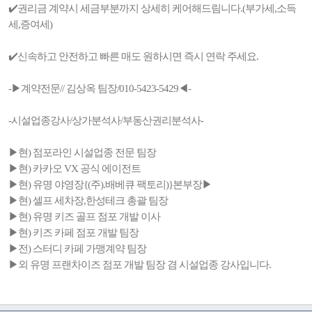
✔️권리금 계약시 세금부분까지 상세히 케어해드림니다.(부가세,소득
세,증여세)
✔️신속하고 안전하고 빠른 매도 원하시면 즉시 연락 주세요.
-▶계약전문// 김상옥 팀장/010-5423-5429◀-
-시설업종강사/상가분석사/부동산권리분석사-
▶현) 점포라인 시설업종 전문 팀장
▶현) 카카오 VX 공식 에이전트
▶현) 유명 야영장{(주).배베큐 팩토리)}본부장▶
▶현) 셀프 세차장,한성테크 총괄 팀장
▶현) 유명 키즈 골프 점포 개발 이사
▶현) 키즈 카페 점포 개발 팀장
▶전) 스터디 카페 가맹계약 팀장
▶외 유명 프랜차이즈 점포 개발 팀장 겸 시설업종 강사입니다.