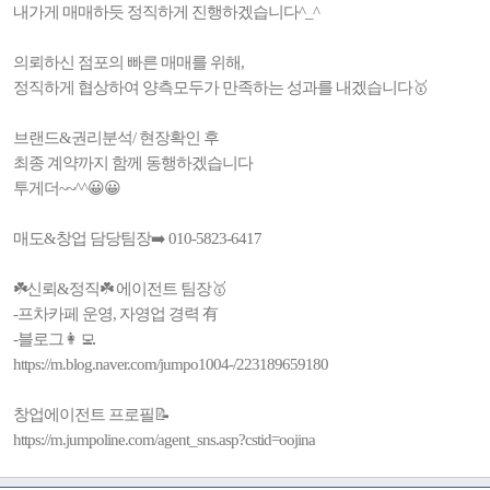
내가게 매매하듯 정직하게 진행하겠습니다^_^
의뢰하신 점포의 빠른 매매를 위해,
정직하게 협상하여 양측모두가 만족하는 성과를 내겠습니다🥇
브랜드&권리분석/ 현장확인 후
최종 계약까지 함께 동행하겠습니다
투게더~~^^😀😀
매도&창업 담당팀장➡️ 010-5823-6417
☘️신뢰&정직☘️ 에이전트 팀장🥇
-프차카페 운영, 자영업 경력 有
-블로그👩‍💻
https://m.blog.naver.com/jumpo1004-/223189659180
창업에이전트 프로필📝
https://m.jumpoline.com/agent_sns.asp?cstid=oojina