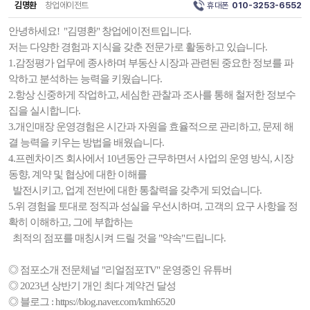
김명환
창업에이전트
휴대폰
010-3253-6552
안녕하세요! "김명환" 창업에이전트입니다.
저는 다양한 경험과 지식을 갖춘 전문가로 활동하고 있습니다.
1.감정평가 업무에 종사하며 부동산 시장과 관련된 중요한 정보를 파
악하고 분석하는 능력을 키웠습니다.
2.항상 신중하게 작업하고, 세심한 관찰과 조사를 통해 철저한 정보수
집을 실시합니다.
3.개인매장 운영경험은 시간과 자원을 효율적으로 관리하고, 문제 해
결 능력을 키우는 방법을 배웠습니다.
4.프렌차이즈 회사에서 10년동안 근무하면서 사업의 운영 방식, 시장
동향, 계약 및 협상에 대한 이해를
발전시키고, 업계 전반에 대한 통찰력을 갖추게 되었습니다.
5.위 경험을 토대로 정직과 성실을 우선시하며, 고객의 요구 사항을 정
확히 이해하고, 그에 부합하는
최적의 점포를 매칭시켜 드릴 것을 "약속"드립니다.
◎ 점포소개 전문체널 "리얼점포TV" 운영중인 유튜버
◎ 2023년 상반기 개인 최다 계약건 달성
◎ 블로그 : https://blog.naver.com/kmh6520