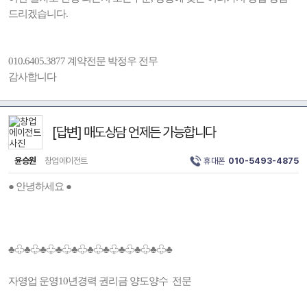
드리겠습니다.
010.6405.3877 계약전문 박정우 전무
감사합니다
[답변] 매도상담 언제든 가능합니다
윤승원
창업에이전트
휴대폰
010-5493-4875
● 안녕하세요 ●
♣♧♣♧♣♧♣♧♣♧♣♧♣♧♣♧♣♧♣♧♣
자영업 운영10년경력 권리금 양도양수 전문