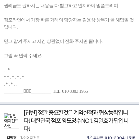
권리금도 원하시는 내용들 다 참고하고 인지하여 말씀드리며
점포라인에서 가장 빠른 거래의 담당자는 김윤상 상무가 곧 해답일 것
입니다.
믿고 맡겨 주시고 시간 상관없이 전화 주시면 됩니다.
그럼 꼭 연락 주세요.
. . *
* * . * . * . *
. * . * . .
_________🚶🏻‍♂️_________ TEL 010 8383 1955
[답변] 정말 중요한것은 계약실적과 협상능력입니
다! 대한민국 점포 양도양수NO1. 김일호가 답입니
다!
김일호
창업에이전트
휴대폰
010-3094-1515