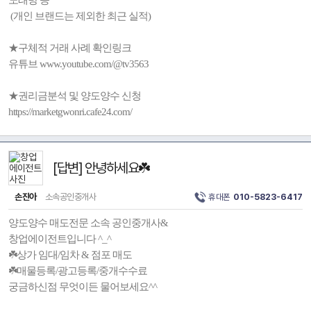
노래방 등
(개인 브랜드는 제외한 최근 실적)
★구체적 거래 사례 확인링크
유튜브 www.youtube.com/@tv3563
★권리금분석 및 양도양수 신청
https://marketgwonri.cafe24.com/
[답변] 안녕하세요☘️
손진아
소속공인중개사
휴대폰
010-5823-6417
양도양수 매도전문 소속 공인중개사&
창업에이전트입니다 ^_^
☘️상가 임대/임차 & 점포 매도
☘️매물등록/광고등록/중개수수료
궁금하신점 무엇이든 물어보세요^^