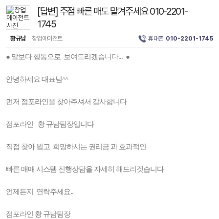
[답변] 주점 빠른 매도 맡겨주세요 010-2201-
1745
황규남
창업에이전트
휴대폰
010-2201-1745
● 말보다 행동으로 보여드리겠습니다... ●
안녕하세요 대표님^^
먼저 점포라인을 찾아주셔서 감사합니다
점포라인 황 규남팀장입니다
직접 찾아 뵙고 희망하시는 권리금 과 효과적인
빠른 매매 시스템 진행상담을 자세히 해드리겟습니다
언제든지 연락주세요..
점포라인 황 규남팀장