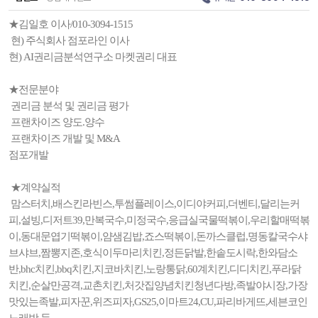
★김일호 이사/010-3094-1515
현) 주식회사 점포라인 이사
현) AI권리금분석연구소 마켓권리 대표
★전문분야
권리금 분석 및 권리금 평가
프랜차이즈 양도.양수
프랜차이즈 개발 및 M&A
점포개발
★계약실적
맘스터치,배스킨라빈스,투썸플레이스,이디야커피,더벤티,달리는커
피,설빙,디저트39,만복국수,미정국수,응급실국물떡볶이,우리할매떡볶
이,동대문엽기떡볶이,얌샘김밥,죠스떡볶이,돈까스클럽,명동칼국수샤
브샤브,짬뽕지존,호식이두마리치킨,정든닭발,한솥도시락,한와담소
반,bhc치킨,bbq치킨,지코바치킨,노랑통닭,60계치킨,디디치킨,푸라닭
치킨,순살만공격,교촌치킨,처갓집양념치킨청년다방,족발야시장,가장
맛있는족발,피자꾼,위즈피자,GS25,이마트24,CU,파리바게뜨,세븐코인