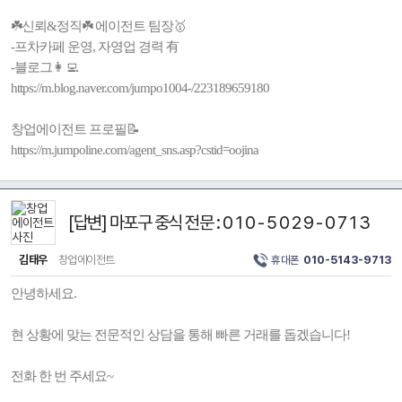
☘️신뢰&정직☘️ 에이전트 팀장🥇
-프차카페 운영, 자영업 경력 有
-블로그👩‍💻
https://m.blog.naver.com/jumpo1004-/223189659180
창업에이전트 프로필📝
https://m.jumpoline.com/agent_sns.asp?cstid=oojina
[답변] 마포구 중식 전문 : 0 1 0 - 5 0 2 9 - 0 7 1 3
김태우
창업에이전트
휴대폰
010-5143-9713
안녕하세요.
현 상황에 맞는 전문적인 상담을 통해 빠른 거래를 돕겠습니다!
전화 한 번 주세요~