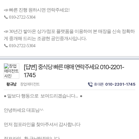
📣 빠른 진행 원하시면 연락주세요!
📞 010-2722-5304
📣 30년간 쌓아온 상가/점포 플랫폼을 이용하여 본 매장을 신속 정확하
게 중개해 드리는 조광현 공인중개사입니다.
📞 010-2722-5304
[답변] 중식당 빠른 매매 연락주세요 010-2201-
1745
황규남
창업에이전트
휴대폰
010-2201-1745
● 말보다 행동으로 보여드리겠습니다... ●
안녕하세요 대표님^^
먼저 점포라인을 찾아주셔서 감사합니다
점포라인 황 규남팀장입니다