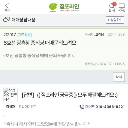
매매상담내용
상담하기
213017
[매도상담]
작성자 :
고객님
조회수 : 868
6호선 광흥창 중식당 매매문의드려요
6호선 광흥창 중식당 매매 문의드립니다.
등록일시 : 2024-07-11 13:25
[답변] (( 점포라인 궁금증 )) 모두 해결해드려요 :)
김용재
창업에이전트
휴대폰
010-4366-9221
"
""혹시나 해서 연락 드렸었는데 정말 감사합니다""