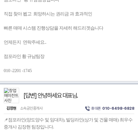
직접 찾아 뵙고 희망하시는 권리금 과 효과적인
빠른 매매 시스템 진행상담을 자세히 해드리겟습니다
언제든지 연락주세요..
점포라인 황 규남팀장
010 -2201 -1745
[답변] 안녕하세요 대표님.
김장현
소속공인중개사
휴대폰
010-6498-6828
📌점포라인(양도양수 및 임대차), 빌딩라인(상가 및 건물 매매) 최우수
중개사 김장현 팀장입니다.