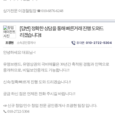
상가전문 이경철팀장 ☎ 010-6876-6248
[답변] 정확한 상담을 통해 빠른거래 진행 도와드
리겠습니다!!
조광현
소속공인중개사
휴대폰
010-2722-5304
안녕하세요 대표님~!
유명브랜드, 유명상권의 극비매물은 30년간 축적된 경험과 인맥으로
중개하므로, 비밀보안중개도 가능합니다.!!
신속/정확/빠르게 진행 도와 드리겠습니다.!!
궁금 하신 점은 언제든 전화 주시길 바랍니다.!!
📣 신규 창업/인수 창업 전문 공인중개사 조광현 팀장 입니다.
📞 010-2722-5304