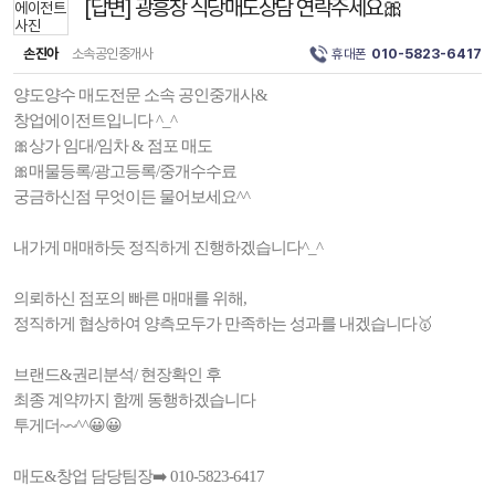
[답변] 광흥창 식당매도상담 연락주세요🎀
손진아
소속공인중개사
휴대폰
010-5823-6417
양도양수 매도전문 소속 공인중개사&
창업에이전트입니다 ^_^
🎀상가 임대/임차 & 점포 매도
🎀매물등록/광고등록/중개수수료
궁금하신점 무엇이든 물어보세요^^
내가게 매매하듯 정직하게 진행하겠습니다^_^
의뢰하신 점포의 빠른 매매를 위해,
정직하게 협상하여 양측모두가 만족하는 성과를 내겠습니다🥇
브랜드&권리분석/ 현장확인 후
최종 계약까지 함께 동행하겠습니다
투게더~~^^😀😀
매도&창업 담당팀장➡️ 010-5823-6417