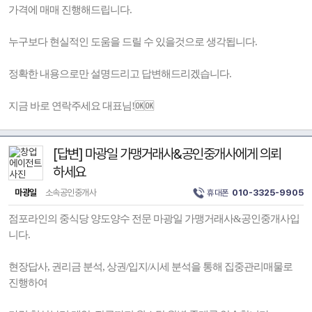
가격에 매매 진행해드립니다.
누구보다 현실적인 도움을 드릴 수 있을것으로 생각됩니다.
정확한 내용으로만 설명드리고 답변해드리겠습니다.
지금 바로 연락주세요 대표님!🆗🆗
[답변] 마광일 가맹거래사&공인중개사에게 의뢰
하세요
마광일
소속공인중개사
휴대폰
010-3325-9905
점포라인의 중식당 양도양수 전문 마광일 가맹거래사&공인중개사입
니다.
현장답사, 권리금 분석, 상권/입지/시세 분석을 통해 집중관리매물로
진행하여