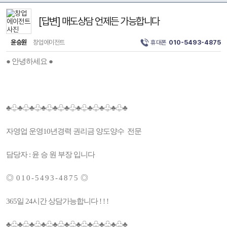
[답변] 매도상담 언제든 가능합니다
윤승원
창업에이전트
휴대폰
010-5493-4875
● 안녕하세요 ●
♣♧♣♧♣♧♣♧♣♧♣♧♣♧♣♧♣♧♣♧♣
자영업 운영10년경력 권리금 양도양수 전문
담당자 : 윤 승 원 부장 입니다
◎ 0 1 0 - 5 4 9 3 - 4 8 7 5 ◎
365일 24시간 상담가능합니다 ! ! !
♣♧♣♧♣♧♣♧♣♧♣♧♣♧♣♧♣♧♣♧♣