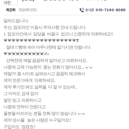
최은희
창업에이전트
휴대폰
010-7240-8089
알려드립니다.
우선, 점포라인 이용시 주의사항 안내 드립니다.
1. 점포라인에서 담당을 바꿀수 없으니 신중하게 의뢰하세요!!
💗💗💗💗💗💗💗💗💗💗💗💗💗💗💗💗💗💗❣️
절대 !! 뻥에 속아 아무나한테 맡기시면 안됩니다.
💗💓💓💓💓💓💓💓💓💓✍️
선택전에 제발 꼼꼼하게 알아보고 의뢰하셔요.
나중에 교체 가능한지 묻는 전화가 많아서요.., ㅠㅠ
제발!!!! 좀 사이트 살펴보시고 꼼꼼히 체크해서
계약 전문가에게 의뢰하세요.
계약 후기만 봐도 실력을 다 알 수 있는데 ,
그 마저도 검색 없이
말만 믿고 의뢰하시고
나중에 연락이 안된다고
울분을 터뜨리는 분들 전화 많이 받습니다 ㅠㅠ
계약 성사율 높은 사람은 누구일까요?
구입자도 많겠죠?