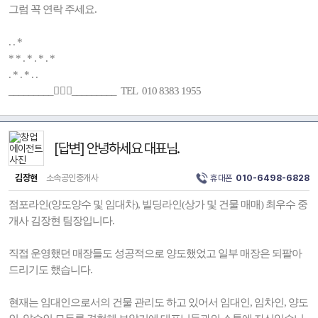
그럼 꼭 연락 주세요.
. . *
* * . * . * . *
. * . * . .
_________🚶🏻‍♂️_________ TEL 010 8383 1955
[답변] 안녕하세요 대표님.
김장현
소속공인중개사
휴대폰
010-6498-6828
점포라인(양도양수 및 임대차), 빌딩라인(상가 및 건물 매매) 최우수 중
개사 김장현 팀장입니다.
직접 운영했던 매장들도 성공적으로 양도했었고 일부 매장은 되팔아
드리기도 했습니다.
현재는 임대인으로서의 건물 관리도 하고 있어서 임대인, 임차인, 양도