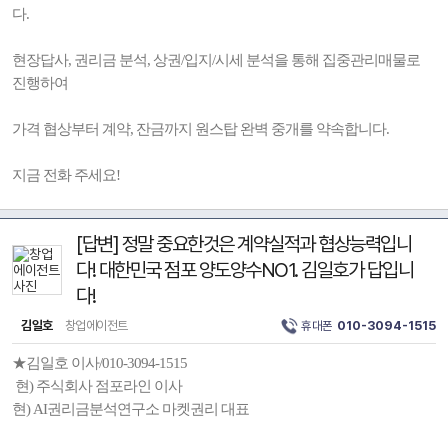
다.
현장답사, 권리금 분석, 상권/입지/시세 분석을 통해 집중관리매물로
진행하여
가격 협상부터 계약, 잔금까지 원스탑 완벽 중개를 약속합니다.
지금 전화 주세요!
[답변] 정말 중요한것은 계약실적과 협상능력입니
다! 대한민국 점포 양도양수NO1. 김일호가 답입니
다!
김일호
창업에이전트
휴대폰
010-3094-1515
★김일호 이사/010-3094-1515
현) 주식회사 점포라인 이사
현) AI권리금분석연구소 마켓권리 대표