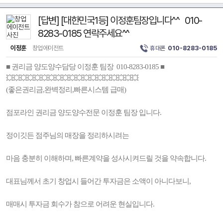
[답변] [대한민국1등] 이정훈팀장입니다^^ 010-
8283-0185 연락주세요^^
이정훈
창업에이전트
휴대폰
010-8283-0185
■ 권리금 양도양수담당 이정훈 팀장 010-8283-0185 ■
💥💥💥💥💥💥💥💥💥💥💥💥💥💥💥💥💥💥💥
(좋은권리금,완벽정리,빠른시스템 급매)
점포라인 권리금 양도양수전문 이정훈 팀장 입니다.
정이깃든 점주님의 매장을 정리하시려는
마음 충분히 이해하며, 빠른계약을 성사시켜드릴 것을 약속합니다.
대표님께서 초기 창업시 들어간 투자금은 소액이 아니다보니,
매매시 투자금 회수가 참으로 어려운 현실입니다.