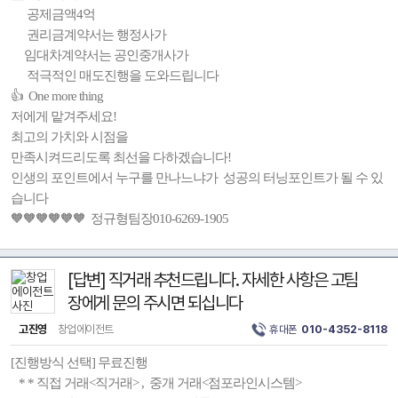
공제금액4억
권리금계약서는 행정사가
임대차계약서는 공인중개사가
적극적인 매도진행을 도와드립니다
👍 One more thing
저에게 맡겨주세요!
최고의 가치와 시점을
만족시켜드리도록 최선을 다하겠습니다!
인생의 포인트에서 누구를 만나느냐가 성공의 터닝포인트가 될 수 있
습니다
🧡🧡🧡🧡🧡🧡 정규형팀장010-6269-1905
[답변] 직거래 추천드립니다. 자세한 사항은 고팀
장에게 문의 주시면 되십니다
고진영
창업에이전트
휴대폰
010-4352-8118
[진행방식 선택] 무료진행
* * 직접 거래<직거래> , 중개 거래<점포라인시스템>