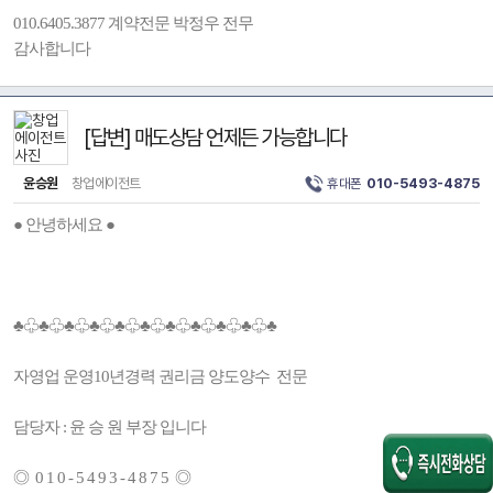
010.6405.3877 계약전문 박정우 전무
감사합니다
[답변] 매도상담 언제든 가능합니다
윤승원
창업에이전트
휴대폰
010-5493-4875
● 안녕하세요 ●
♣♧♣♧♣♧♣♧♣♧♣♧♣♧♣♧♣♧♣♧♣
자영업 운영10년경력 권리금 양도양수 전문
담당자 : 윤 승 원 부장 입니다
◎ 0 1 0 - 5 4 9 3 - 4 8 7 5 ◎