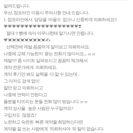
알려드립니다.
우선, 점포라인 이용시 주의사항 안내 드립니다.
1. 점포라인에서 담당을 바꿀수 없으니 신중하게 의뢰하세요!!
💗💗💗💗💗💗💗💗💗💗💗💗💗💗💗💗💗💗❣️
절대 !! 뻥에 속아 아무나한테 맡기시면 안됩니다.
💗💓💓💓💓💓💓💓💓💓✍️
선택전에 제발 꼼꼼하게 알아보고 의뢰하셔요.
나중에 교체 가능한지 묻는 전화가 많아서요.., ㅠㅠ
제발!!!! 좀 사이트 살펴보시고 꼼꼼히 체크해서
계약 전문가에게 의뢰하세요.
계약 후기만 봐도 실력을 다 알 수 있는데 ,
그 마저도 검색 없이
말만 믿고 의뢰하시고
나중에 연락이 안된다고
울분을 터뜨리는 분들 전화 많이 받습니다 ㅠㅠ
계약 성사율 높은 사람은 누구일까요?
구입자도 많겠죠?
노련하고 숙련된 빠른 계약을 희망하신다면
계약을 잘 쓰는 사람에게 의뢰하셔야 뒤 탈이 없습니다.