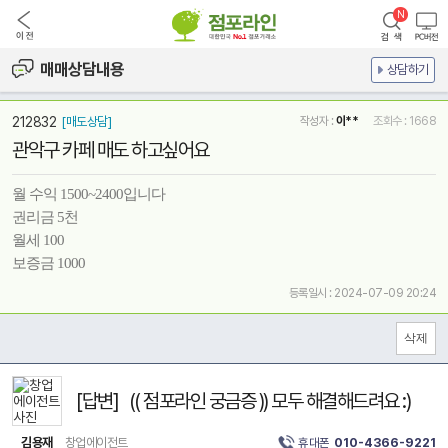
매매상담내용
상담하기
212832
[매도상담]
작성자 :
이**
조회수 : 1668
관악구 카페 매도 하고싶어요
월 수익 1500~2400입니다
권리금 5천
월세 100
보증금 1000
등록일시 : 2024-07-09 20:24
[답변] (( 점포라인 궁금증 )) 모두 해결해드려요 :)
김용재
창업에이전트
휴대폰
010-4366-9221