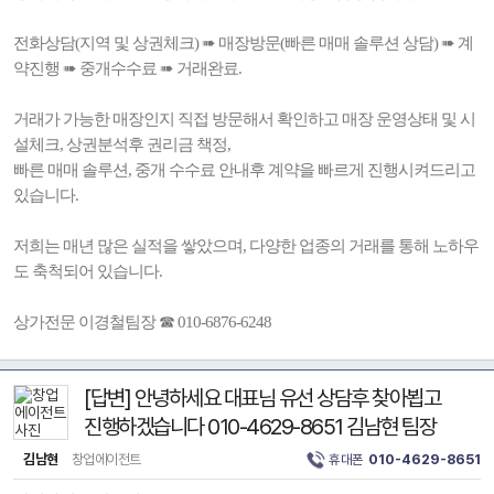
전화상담(지역 및 상권체크) ➠ 매장방문(빠른 매매 솔루션 상담) ➠ 계
약진행 ➠ 중개수수료 ➠ 거래완료.
거래가 가능한 매장인지 직접 방문해서 확인하고 매장 운영상태 및 시
설체크, 상권분석후 권리금 책정,
빠른 매매 솔루션, 중개 수수료 안내후 계약을 빠르게 진행시켜드리고
있습니다.
저희는 매년 많은 실적을 쌓았으며, 다양한 업종의 거래를 통해 노하우
도 축척되어 있습니다.
상가전문 이경철팀장 ☎ 010-6876-6248
[답변] 안녕하세요 대표님 유선 상담후 찾아뵙고
진행하겠습니다 010-4629-8651 김남현 팀장
김남현
창업에이전트
휴대폰
010-4629-8651