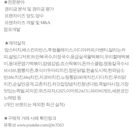
★전문분야
권리금 분석 및 권리금 평가
프랜차이즈 양도.양수
프랜차이즈 개발 및 M&A
점포개발
★계약실적
맘스터치,배스킨라빈스,투썸플레이스,이디야커피,더벤티,달리는커
피,설빙,디저트39,만복국수,미정국수,응급실국물떡볶이,우리할매떡볶
이,동대문엽기떡볶이,얌샘김밥,죠스떡볶이,돈까스클럽,명동칼국수샤
브샤브,짬뽕지존,호식이두마리치킨,정든닭발,한솥도시락,한와담소
반,bhc치킨,bbq치킨,지코바치킨,노랑통닭,60계치킨,디디치킨,푸라닭
치킨,순살만공격,교촌치킨,처갓집양념치킨청년다방,족발야시장,가장
맛있는족발,피자꾼,위즈피자,GS25,이마트24,CU,파리바게뜨,세븐코인
노래방 등
(개인 브랜드는 제외한 최근 실적)
★구체적 거래 사례 확인링크
유튜브 www.youtube.com/@tv3563