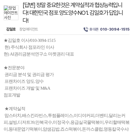
[답변] 정말 중요한것은 계약실적과 협상능력입니
다! 대한민국 점포 양도양수NO1. 김일호가 답입니
다!
김일호
창업에이전트
휴대폰
010-3094-1515
★김일호 이사/010-3094-1515
현) 주식회사 점포라인 이사
현) AI권리금분석연구소 마켓권리 대표
★전문분야
권리금 분석 및 권리금 평가
프랜차이즈 양도.양수
프랜차이즈 개발 및 M&A
점포개발
★계약실적
맘스터치,배스킨라빈스,투썸플레이스,이디야커피,더벤티,달리는커
피,설빙,디저트39,만복국수,미정국수,응급실국물떡볶이,우리할매떡볶
이,동대문엽기떡볶이,얌샘김밥,죠스떡볶이,돈까스클럽,명동칼국수샤