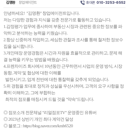
김명환
창업에이전트
휴대폰
010-3253-6552
안녕하세요! "김명환" 창업에이전트입니다.
저는 다양한 경험과 지식을 갖춘 전문가로 활동하고 있습니다.
1.감정평가 업무에 종사하며 부동산 시장과 관련된 중요한 정보를 파
악하고 분석하는 능력을 키웠습니다.
2.항상 신중하게 작업하고, 세심한 관찰과 조사를 통해 철저한 정보수
집을 실시합니다.
3.개인매장 운영경험은 시간과 자원을 효율적으로 관리하고, 문제 해
결 능력을 키우는 방법을 배웠습니다.
4.프렌차이즈 회사에서 10년동안 근무하면서 사업의 운영 방식, 시장
동향, 계약 및 협상에 대한 이해를
발전시키고, 업계 전반에 대한 통찰력을 갖추게 되었습니다.
5.위 경험을 토대로 정직과 성실을 우선시하며, 고객의 요구 사항을 정
확히 이해하고, 그에 부합하는
최적의 점포를 매칭시켜 드릴 것을 "약속"드립니다.
◎ 점포소개 전문체널 "리얼점포TV" 운영중인 유튜버
◎ 2023년 상반기 개인 최다 계약건 달성
◎ 블로그 : https://blog.naver.com/kmh6520