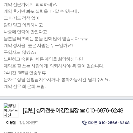
계약 전문가에게 의뢰하세요.
계약 후기만 봐도 실력을 다 알 수 있는데 ,
그 마저도 검색 없이
말만 믿고 의뢰하시고
나중에 연락이 안된다고
울분을 터뜨리는 분들 전화 많이 받습니다 ㅠㅠ
계약 성사율 높은 사람은 누구일까요?
구입자도 많겠죠?
노련하고 숙련된 빠른 계약을 희망하신다면
계약을 잘 쓰는 사람에게 의뢰하셔야 뒤 탈이 없습니다.
24시간 365일 연중무휴
문자로 상담 신청남겨주시거나 통화가능시간 남겨주세요,
계약 전무 최 은희 드림.
[답변] 상가전문 이경철팀장 ☎ 010-6876-6248
이경철
창업에이전트
휴대폰
010-2566-6248