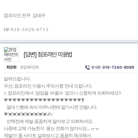
점포라인 전무 김태우
HP 0 1 0 - 5 0 2 9 - 0 7 1 3
[답변] 점포라인 이용법
최은희
창업에이전트
휴대폰
010-7240-8089
알려드립니다.
우선, 점포라인 이용시 주의사항 안내 드립니다.
1. 점포라인에서 담당을 바꿀수 없으니 신중하게 의뢰하세요!!
💗💗💗💗💗💗💗💗💗💗💗💗💗💗💗💗💗💗❣️
절대 !! 뻥에 속아 아무나한테 맡기시면 안됩니다.
💗💓💓💓💓💓💓💓💓💓✍️
선택전에 제발 꼼꼼하게 알아보고 의뢰하셔요.
나중에 교체 가능한지 묻는 전화가 많아서요.., ㅠㅠ
제발!!!! 좀 사이트 살펴보시고 꼼꼼히 체크해서