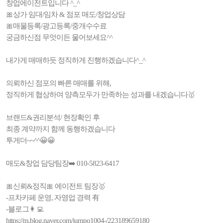
창업에이전트입니다 ^_^
🎀상가 임대/임차 & 점포 매도/창업상담
🎀매물등록/광고등록/중개수수료
궁금하신점 무엇이든 물어보세요^^
내가게 매매하듯 정직하게 진행하겠습니다^_^
의뢰하신 점포의 빠른 매매를 위해,
정직하게 협상하여 양측모두가 만족하는 성과를 내겠습니다🥇
브랜드&권리분석/ 현장확인 후
최종 계약까지 함께 동행하겠습니다
투게더~~^^😀😀
매도&창업 담당팀장➡️ 010-5823-6417
🎀신뢰&정직🎀 에이전트 팀장🥇
-프차카페 운영, 자영업 경력 有
-블로그👩‍💻
https://m.blog.naver.com/jumpo1004-/223189659180