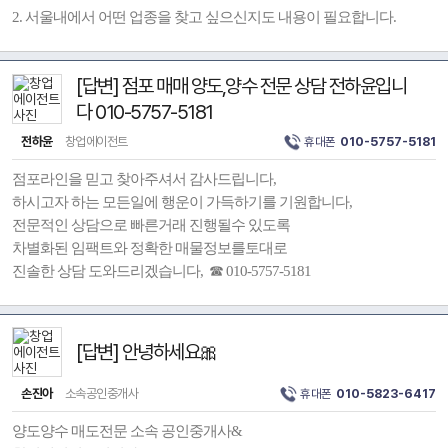
2. 서울내에서 어떤 업종을 찾고 싶으신지도 내용이 필요합니다.
[답변] 점포 매매 양도,양수 전문 상담 전하윤입니
다 010-5757-5181
전하윤
창업에이전트
휴대폰
010-5757-5181
점포라인을 믿고 찾아주셔서 감사드립니다,
하시고자 하는 모든일에 행운이 가득하기를 기원합니다,
전문적인 상담으로 빠른거래 진행될수 있도록
차별화된 임팩트와 정확한 매물정보를토대로
진솔한 상담 도와드리겠습니다, ☎ 010-5757-5181
[답변] 안녕하세요🎀
손진아
소속공인중개사
휴대폰
010-5823-6417
양도양수 매도전문 소속 공인중개사&