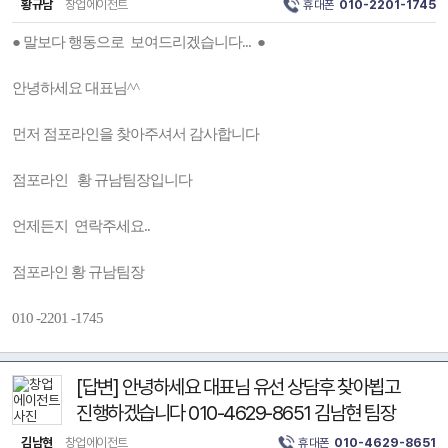
황규남
창업에이전트
휴대폰
010-2201-1745
● 말보다 행동으로 보여드리겠습니다... ●
안녕하세요 대표님^^
먼저 점포라인을 찾아주셔서 감사합니다
점포라인 황 규남팀장입니다
언제든지 연락주세요..
점포라인 황 규남팀장
010 -2201 -1745
[답변] 안녕하세요 대표님 유선 상담후 찾아뵙고
진행하겠습니다 010-4629-8651 김남현 팀장
김남현
창업에이전트
휴대폰
010-4629-8651