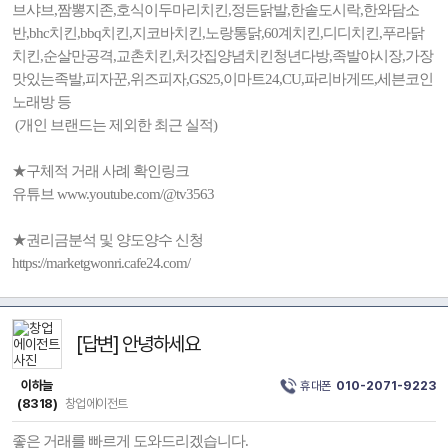
브샤브,짬뽕지존,호식이두마리치킨,정든닭발,한솥도시락,한와담소
반,bhc치킨,bbq치킨,지코바치킨,노랑통닭,60계치킨,디디치킨,푸라닭
치킨,순살만공격,교촌치킨,처갓집양념치킨청년다방,족발야시장,가장
맛있는족발,피자꾼,위즈피자,GS25,이마트24,CU,파리바게뜨,세븐코인
노래방 등
(개인 브랜드는 제외한 최근 실적)
★구체적 거래 사례 확인링크
유튜브 www.youtube.com/@tv3563
★권리금분석 및 양도양수 신청
https://marketgwonri.cafe24.com/
[답변] 안녕하세요
이하늘
휴대폰
010-2071-9223
(8318)
창업에이전트
좋은 거래를 빠르게 도와드리겠습니다.