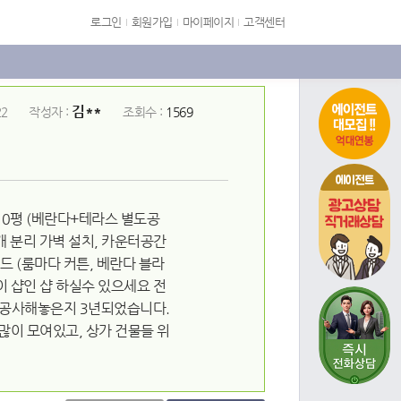
로그인
회원가입
마이페이지
고객센터
김**
22
작성자 :
조회수 :
1569
에이전트
10평 (베란다+테라스 별도공
2개 분리 가벽 설치, 카운터공간
인드 (룸마다 커튼, 베란다 블라
이 샵인 샵 하실수 있으세요 전
모두 공사해놓은지 3년되었습니다.
 많이 모여있고, 상가 건물들 위