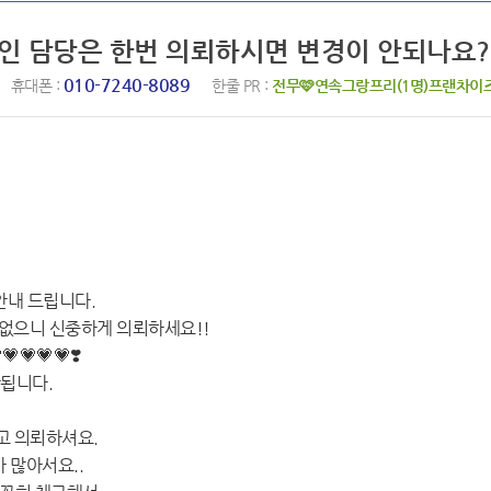
라인 담당은 한번 의뢰하시면 변경이 안되나요?
010-7240-8089
휴대폰 :
한줄 PR :
전무🩷연속그랑프리(1명)프랜차이
안내 드립니다.
 없으니 신중하게 의뢰하세요!!
💗💗💗💗❣️
안됩니다.
고 의뢰하셔요.
 많아서요..