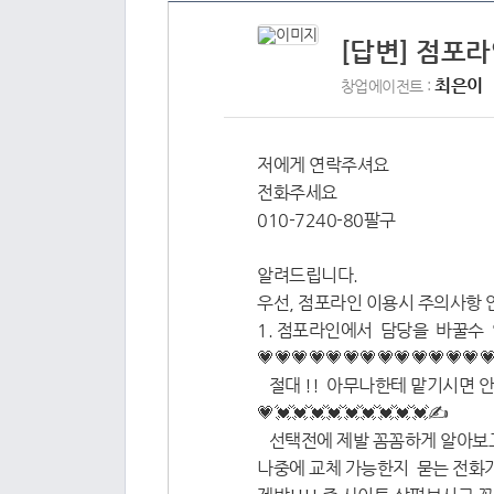
[답변] 점포
최은이
창업에이전트 :
저에게 연락주셔요
전화주세요
010-7240-80팔구
알려드립니다.
우선, 점포라인 이용시 주의사항 
1. 점포라인에서 담당을 바꿀수
💗💗💗💗💗💗💗💗💗💗💗💗💗💗
절대 !! 아무나한테 맡기시면 
💗💓💓💓💓💓💓💓💓💓✍️
선택전에 제발 꼼꼼하게 알아보
나중에 교체 가능한지 묻는 전화가