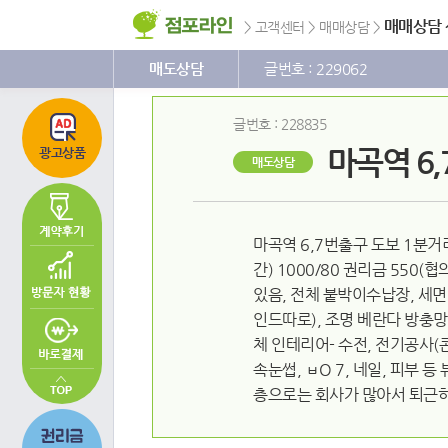
주
본
하
메
문
단
매매상담
>
고객센터
>
매매상담
>
뉴
바
메
바
로
뉴
로
가
바
매도상담
글번호 : 229062
가
기
로
기
가
기
글번호 : 228835
마곡역 6
광고상품
매도상담
마곡역 6,7번출구 도보 1분거
간) 1000/80 권리금 55
있음, 전체 붙박이수납장, 세면대
인드따로), 조명 베란다 방충
체 인테리어- 수전, 전기공사(
속눈썹, ㅂO 7, 네일, 피부
층으로는 회사가 많아서 퇴근