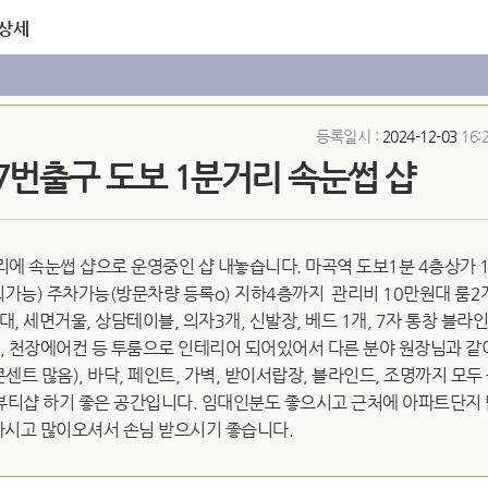
 상세
등록일시 :
2024-12-03
16:
,7번출구 도보 1분거리 속눈썹 샵
리에 속눈썹 샵으로 운영중인 샵 내놓습니다. 마곡역 도보1분 4층상가 
0(협의가능) 주차가능(방문차량 등록o) 지하4층까지 관리비 10만원대 룸
, 세면거울, 상담테이블, 의자3개, 신발장, 베드 1개, 7자 통창 블라
망, 천장에어컨 등 투룸으로 인테리어 되어있어서 다른 분야 원장님과 같
콘센트 많음), 바닥, 페인트, 가벽, 받이서랍장, 블라인드, 조명까지 
 등 뷰티샵 하기 좋은 공간입니다. 임대인분도 좋으시고 근처에 아파트단지
하시고 많이오셔서 손님 받으시기 좋습니다.