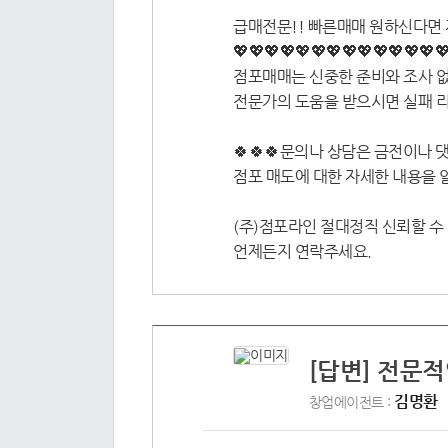
급매전문!! 빠른매매 원하신다면 
💖💖💖💖💖💖💖💖💖💖💖💖💖
점포매매는 신중한 준비와 조사 없
전문가의 도움을 받으시면 실패 리
🍀🍀🍀문의나 상담은 금전이나 댓
점포 매도에 대한 자세한 내용을 
(주)점포라인 절대정직 신뢰할 수 있
언제든지 연락주세요.
[답변] 전문
김명환
창업에이전트 :