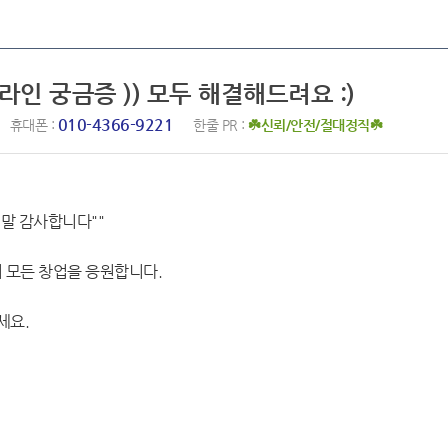
포라인 궁금증 )) 모두 해결해드려요 :)
010-4366-9221
휴대폰 :
한줄 PR :
☘️신뢰/안전/절대정직☘️
정말 감사합니다""
 모든 창업을 응원합니다.
세요.