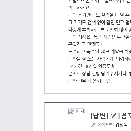
제발!!!! 좀 사이트 살펴보시고 
의뢰하세요.
계약 후기만 봐도 실적을 다 알 수 
그 마저도 검색 없이 말만 믿고 
나중에 후회하는 분들 전화 많이
계약 성사율 높은 사람은 누구일
구입자도 많겠죠?
노련하고 숙련된 빠른 계약을 
계약을 잘 쓰는 사람에게 의뢰하셔
24시간 365일 연중무휴
문자로 상담 신청 남겨주시거나 
계약 전무 최 은희 드림.
[답변] ✅ [
김상옥
창업에이전트 :