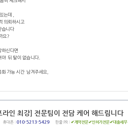
꼼꼼히 체크해서
있는데 ,
덜컥 의뢰하시고
 받습니다
까요?
희망하신다면
야 뒤 탈이 없습니다.
통화 가능 시간 남겨주세요,
점포라인 최강] 전문팀이 전담 케어 해드림니다
010-5213-5429
휴대폰 :
한줄 PR :
✔계약전문✔인허가전문✔대출세무