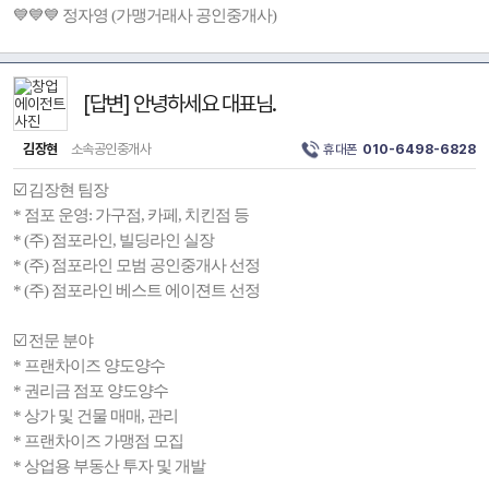
💙💙💙 정자영 (가맹거래사 공인중개사)
[답변] 안녕하세요 대표님.
김장현
소속공인중개사
휴대폰
010-6498-6828
☑️ 김장현 팀장
* 점포 운영: 가구점, 카페, 치킨점 등
* (주) 점포라인, 빌딩라인 실장
* (주) 점포라인 모범 공인중개사 선정
* (주) 점포라인 베스트 에이젼트 선정
☑️ 전문 분야
* 프랜차이즈 양도양수
* 권리금 점포 양도양수
* 상가 및 건물 매매, 관리
* 프랜차이즈 가맹점 모집
* 상업용 부동산 투자 및 개발