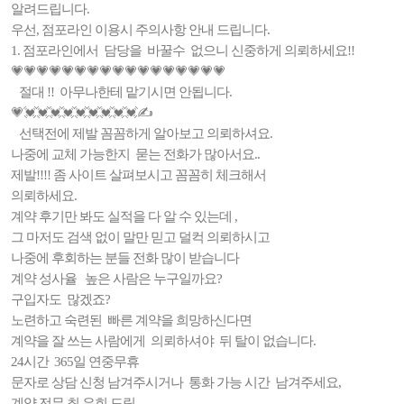
알려드립니다.
우선, 점포라인 이용시 주의사항 안내 드립니다.
1. 점포라인에서 담당을 바꿀수 없으니 신중하게 의뢰하세요!!
💗💗💗💗💗💗💗💗💗💗💗💗💗💗💗💗💗
절대 !! 아무나한테 맡기시면 안됩니다.
💗💓💓💓💓💓💓💓💓💓✍️
선택전에 제발 꼼꼼하게 알아보고 의뢰하셔요.
나중에 교체 가능한지 묻는 전화가 많아서요..
제발!!!! 좀 사이트 살펴보시고 꼼꼼히 체크해서
의뢰하세요.
계약 후기만 봐도 실적을 다 알 수 있는데 ,
그 마저도 검색 없이 말만 믿고 덜컥 의뢰하시고
나중에 후회하는 분들 전화 많이 받습니다
계약 성사율 높은 사람은 누구일까요?
구입자도 많겠죠?
노련하고 숙련된 빠른 계약을 희망하신다면
계약을 잘 쓰는 사람에게 의뢰하셔야 뒤 탈이 없습니다.
24시간 365일 연중무휴
문자로 상담 신청 남겨주시거나 통화 가능 시간 남겨주세요,
계약 전무 최 은희 드림.