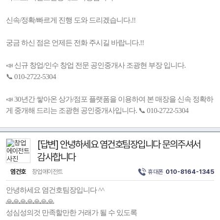
신속/정확/빠르게 진행 도와 드리겠습니다.!!
궁금 하신 점은 언제든 전화 주시길 바랍니다.!!
📣 신규 창업/인수 창업 전문 공인중개사 조광현 부장 입니다.
📞 010-2722-5304
📣 30년간 쌓아온 상가/점포 플랫폼을 이용하여 본 매장을 신속 정확하
게 중개해 드리는 조광현 공인중개사입니다. 📞 010-2722-5304
[답변] 안녕하세요 염건호팀장입니다 문의주셔서
감사합니다
염건호
창업에이전트
휴대폰
010-8164-1345
안녕하세요 염건호팀장입니다 ^^
🙏🙏🙏🙏🙏🙏🙏
성심성의것 만족할만한 거래가 될 수 있도록