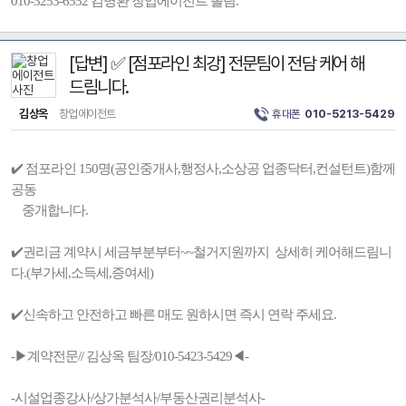
010-3253-6552 김명환 창업에이전트 올림.
[답변] ✅ [점포라인 최강] 전문팀이 전담 케어 해
드림니다.
김상옥
창업에이전트
휴대폰
010-5213-5429
✔️ 점포라인 150명(공인중개사,행정사,소상공 업종닥터,컨설턴트)함께
공동
중개합니다.
✔️권리금 계약시 세금부분부터~~철거지원까지 상세히 케어해드림니
다.(부가세,소득세,증여세)
✔️신속하고 안전하고 빠른 매도 원하시면 즉시 연락 주세요.
-▶계약전문// 김상옥 팀장/010-5423-5429◀-
-시설업종강사/상가분석사/부동산권리분석사-