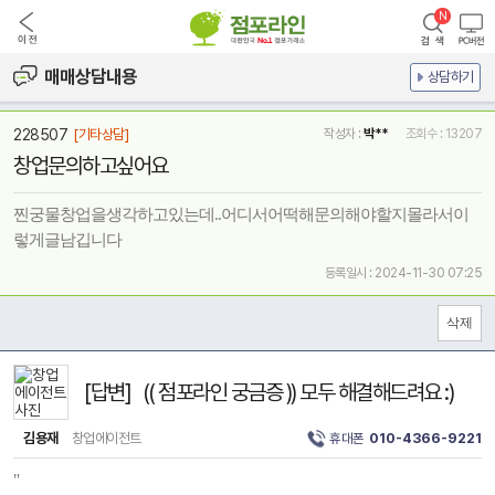
매매상담내용
상담하기
228507
[기타상담]
작성자 :
박**
조회수 : 13207
창업문의하고싶어요
찐궁물창업을생각하고있는데..어디서어떡해문의해야할지몰라서이
렇게글남깁니다
등록일시 : 2024-11-30 07:25
[답변] (( 점포라인 궁금증 )) 모두 해결해드려요 :)
김용재
창업에이전트
휴대폰
010-4366-9221
"