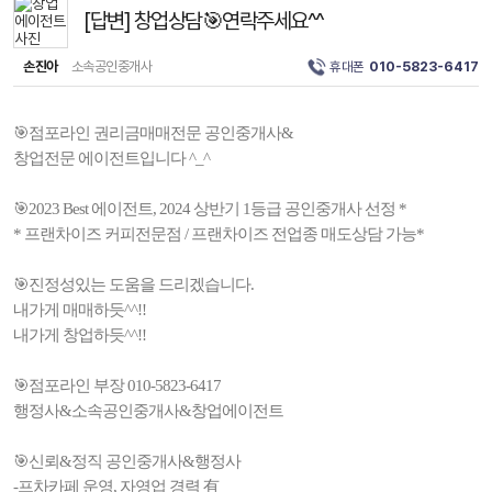
[답변] 창업상담🎯연락주세요^^
손진아
소속공인중개사
휴대폰
010-5823-6417
🎯점포라인 권리금매매전문 공인중개사&
창업전문 에이전트입니다 ^_^
🎯2023 Best 에이전트, 2024 상반기 1등급 공인중개사 선정 *
* 프랜차이즈 커피전문점 / 프랜차이즈 전업종 매도상담 가능*
🎯진정성있는 도움을 드리겠습니다.
내가게 매매하듯^^!!
내가게 창업하듯^^!!
🎯점포라인 부장 010-5823-6417
행정사&소속공인중개사&창업에이전트
🎯신뢰&정직 공인중개사&행정사
-프차카페 운영, 자영업 경력 有