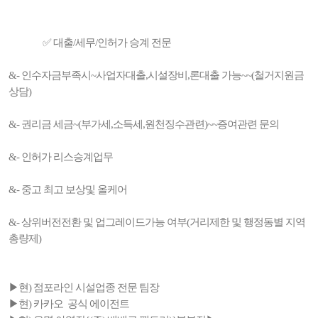
✅ 대출/세무/인허가 승계 전문
&- 인수자금부족시~사업자대출,시설장비,론대출 가능~~(철거지원금
상담)
&- 권리금 세금~(부가세,소득세,원천징수관련)~~증여관련 문의
&- 인허가 리스승계업무
&- 중고 최고 보상및 올케어
&- 상위버전전환 및 업그레이드가능 여부(거리제한 및 행정동별 지역
총량제)
▶현) 점포라인 시설업종 전문 팀장
▶현) 카카오 공식 에이전트