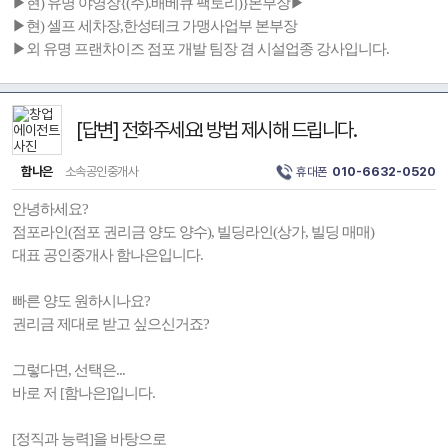
▶현) 유명 야영장{(주).배베큐 팩토리)}본부장▶
▶현) 셀프 세차장,한성테크 가맹사업부 본부장
▶외 유명 프랜차이즈 점포 개발 팀장 겸 시설업종 강사입니다.
[답변] 전화주세요! 방법 제시해 드립니다.
함나은
소속공인중개사
휴대폰
010-6632-0520
안녕하세요?
점포라인(점포 권리금 양도 양수), 빌딩라인(상가, 빌딩 매매)
대표 공인중개사 함나은입니다.
빠른 양도 원하시나요?
권리금 제대로 받고 싶으신거죠?
그렇다면, 선택은...
바로 저 [함나은]입니다.
[정직과 능력]을 바탕으로