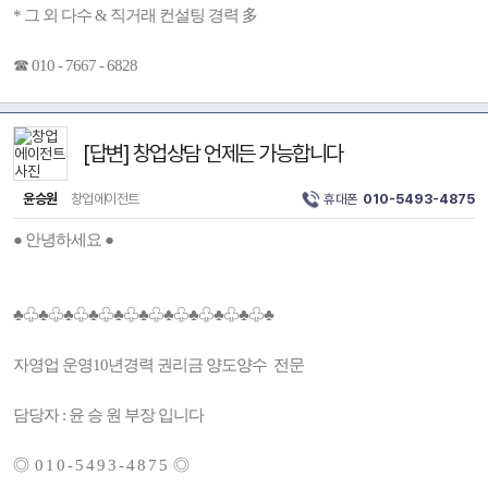
* 그 외 다수 & 직거래 컨설팅 경력 多
☎ 010 - 7667 - 6828
[답변] 창업상담 언제든 가능합니다
윤승원
창업에이전트
휴대폰
010-5493-4875
● 안녕하세요 ●
♣♧♣♧♣♧♣♧♣♧♣♧♣♧♣♧♣♧♣♧♣
자영업 운영10년경력 권리금 양도양수 전문
담당자 : 윤 승 원 부장 입니다
◎ 0 1 0 - 5 4 9 3 - 4 8 7 5 ◎