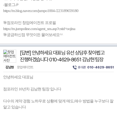
-블로그🎉
https://m.blog.naver.com/jumpo1004-/223189659180
🎯점포라인 창업에이전트 프로필
https://m.jumpoline.com/agent_sns.asp?cstid=oojina
🎯궁금하신점 무엇이든 물어보세요^^
[답변] 안녕하세요 대표님 유선 상담후 찾아뵙고
진행하겠습니다 010-4629-8651 김남현 팀장
김남현
창업에이전트
휴대폰
010-4629-8651
안녕하세요 대표님
점포라인 10년차 김남현 팀장 입니다
다수의 계약 경험 노하우로 상황에 맞게 매도,매수 방법을 누구보다 잘
알고 있습니다