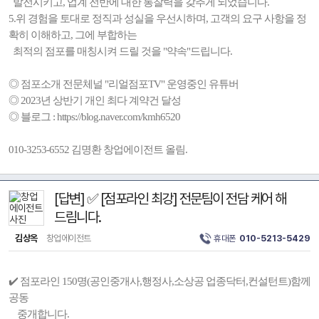
발전시키고, 업계 전반에 대한 통찰력을 갖추게 되었습니다.
5.위 경험을 토대로 정직과 성실을 우선시하며, 고객의 요구 사항을 정
확히 이해하고, 그에 부합하는
최적의 점포를 매칭시켜 드릴 것을 "약속"드립니다.
◎ 점포소개 전문체널 "리얼점포TV" 운영중인 유튜버
◎ 2023년 상반기 개인 최다 계약건 달성
◎ 블로그 : https://blog.naver.com/kmh6520
010-3253-6552 김명환 창업에이전트 올림.
[답변] ✅ [점포라인 최강] 전문팀이 전담 케어 해
드림니다.
김상옥
창업에이전트
휴대폰
010-5213-5429
✔️ 점포라인 150명(공인중개사,행정사,소상공 업종닥터,컨설턴트)함께
공동
중개합니다.