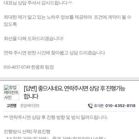
대표님 상담 주셔서 감사드립니다 ^^
최대한 제가 알고 있는 노하우 정보를 제공하여 조건에 계약이 될 수
있도록
최선을 다해 도와드리겠습니다!
연락 주시면 편한 시간에 찾아뵙고 상담 드리겠습니다
010-4037-0749 한웅희 팀장
[답변] 좋으시네요. 연락주시면 상담 후 진행가능
합니다
고진영
창업에이전트
휴대폰
010-4352-8118
** 연락주시면 상담 후 진행 방향 및 방식 알려드립니다.
진행방식 선택] 무료진행
* * 직접 거래<직거래> , 중개 거래<점포라인시스템>