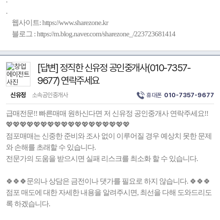
.
.
웹사이트: https://www.sharezone.kr
블로그 : https://m.blog.naver.com/sharezone_/223723681414
[답변] 정직한 신유정 공인중개사(010-7357-
9677) 연락주세요
신유정
소속공인중개사
휴대폰
010-7357-9677
급매전문!! 빠른매매 원하신다면 저 신유정 공인중개사 연락주세요!!
💖💖💖💖💖💖💖💖💖💖💖💖💖💖💖💖💖💖
점포매매는 신중한 준비와 조사 없이 이루어질 경우 예상치 못한 문제
와 손해를 초래할 수 있습니다.
전문가의 도움을 받으시면 실패 리스크를 최소화 할 수 있습니다.
🍀🍀🍀문의나 상담은 금전이나 댓가를 필요로 하지 않습니다. 🍀🍀🍀
점포 매도에 대한 자세한 내용을 알려주시면, 최선을 다해 도와드리도
록 하겠습니다.