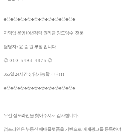
♣♧♣♧♣♧♣♧♣♧♣♧♣♧♣♧♣♧♣♧♣
자영업 운영10년경력 권리금 양도양수 전문
담당자 : 윤 승 원 부장 입니다
◎ 0 1 0 - 5 4 9 3 - 4 8 7 5 ◎
365일 24시간 상담가능합니다 ! ! !
♣♧♣♧♣♧♣♧♣♧♣♧♣♧♣♧♣♧♣♧♣
우선 점포라인을 찾아주셔서 감사합니다.
점포라인은 부동산 매매플랫폼을 기반으로 매매광고를 등록하여