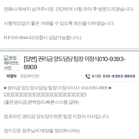
전화나 메세지 남겨주시면, 간단하게 사항 파악 후 방문드리겠습니다.
시행착오없이 좋은 거래될 수 있도록 최선을 다하겠습니다.
H P. 010-9044-8222(항시 상담가능합니다.)
[답변] 권리금 양도담당 팀장 이정식010-9393-
8909
이정식
창업에이전트
휴대폰
010-9393-8909
■ 권리금 양도양수담당 팀장 이정식이사 010-9393-8909 ■
💥💥💥💥💥💥💥💥💥💥💥💥💥💥💥💥💥💥💥
(좋은권리금,완벽정리,빠른시스템 급매)
점포라인 권리금 양도양수전문 팀장 이정식 이사입니다.
정이깃든 점주님의 매장을 정리하시려는