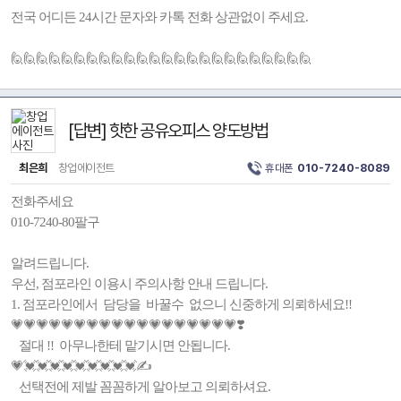
전국 어디든 24시간 문자와 카톡 전화 상관없이 주세요.
🙋🙋🙋🙋🙋🙋🙋🙋🙋🙋🙋🙋🙋🙋🙋🙋🙋🙋🙋🙋🙋🙋🙋🙋
[답변] 핫한 공유오피스 양도방법
최은희
창업에이전트
휴대폰
010-7240-8089
전화주세요
010-7240-80팔구
알려드립니다.
우선, 점포라인 이용시 주의사항 안내 드립니다.
1. 점포라인에서 담당을 바꿀수 없으니 신중하게 의뢰하세요!!
💗💗💗💗💗💗💗💗💗💗💗💗💗💗💗💗💗💗❣️
절대 !! 아무나한테 맡기시면 안됩니다.
💗💓💓💓💓💓💓💓💓💓✍️
선택전에 제발 꼼꼼하게 알아보고 의뢰하셔요.