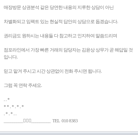
매장방문 상권분석 같은 당연한 내용의 지루한 상담이 아닌
차별화되고 임팩트 있는 현실적 답안의 상담으로 돕겠습니다.
권리금도 원하시는 내용들 다 참고하고 인지하여 말씀드리며
점포라인에서 가장 빠른 거래의 담당자는 김윤상 상무가 곧 해답일 것
입니다.
믿고 맡겨 주시고 시간 상관없이 전화 주시면 됩니다.
그럼 꼭 연락 주세요.
. . *
* * . * . * . *
. * . * . .
_________🚶🏻‍♂️_________ TEL 010 8383