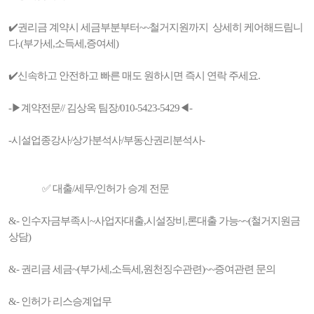
✔️권리금 계약시 세금부분부터~~철거지원까지 상세히 케어해드림니
다.(부가세,소득세,증여세)
✔️신속하고 안전하고 빠른 매도 원하시면 즉시 연락 주세요.
-▶계약전문// 김상옥 팀장/010-5423-5429◀-
-시설업종강사/상가분석사/부동산권리분석사-
✅ 대출/세무/인허가 승계 전문
&- 인수자금부족시~사업자대출,시설장비,론대출 가능~~(철거지원금
상담)
&- 권리금 세금~(부가세,소득세,원천징수관련)~~증여관련 문의
&- 인허가 리스승계업무