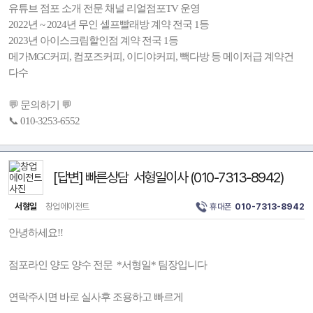
유튜브 점포 소개 전문 채널 리얼점포TV 운영
2022년 ~ 2024년 무인 셀프빨래방 계약 전국 1등
2023년 아이스크림할인점 계약 전국 1등
메가MGC커피, 컴포즈커피, 이디야커피, 빽다방 등 메이저급 계약건
다수
💬 문의하기 💬
📞 010-3253-6552
[답변] 빠른상담 서형일이사 (010-7313-8942)
서형일
창업에이전트
휴대폰
010-7313-8942
안녕하세요!!
점포라인 양도 양수 전문 *서형일* 팀장입니다
연락주시면 바로 실사후 조용하고 빠르게