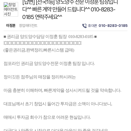
[답변] [전국1등] 양도양수 전문 이정훈 팀장입니
다^^ 빠른 계약 만들어 드립니다^^ 010-8283-
0185 연락주세요^^
이정훈
창업에이전트
휴대폰
010-8283-0185
■ 권리금 양도양수담당 이정훈 팀장 010-8283-0185 ■
💥💥💥💥💥💥💥💥💥💥💥💥💥💥💥💥💥💥💥
(좋은권리금,완벽정리,빠른시스템 급매)
점포라인 권리금 양도양수전문 이정훈 팀장 입니다.
정이깃든 점주님의 매장을 정리하시려는
마음 충분히 이해하며, 빠른계약을 성사시켜드릴 것을 약속합니다.
대표님께서 초기 창업시 들어간 투자금은 소액이 아니다보니,
매매시 투자금 회수가 참으로 어려운 현실입니다.
더군다나 안좋은 시장으로 더더욱 마음이 안 좋을 것같네요.