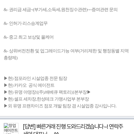
&- 권리금 세금~(부가세,소득세,원천징수관련)~~증여관련 문의
&- 인허가 리스승계업무
&- 중고 최고 보상및 올케어
&- 상위버전전환 및 업그레이드가능 여부(거리제한 및 행정동별 지역
총량제)
▶현) 점포라인 시설업종 전문 팀장
▶현) 카카오 공식 에이전트
▶현) 유명 야영장{(주).배베큐 팩토리)}본부장▶
▶현) 셀프 세차장,한성테크 가맹사업부 본부장
▶외 유명 프랜차이즈 점포 개발 팀장 겸 시설업종 강사입니다.
[답변] 빠른거래 진행 도와드리겠습니다~! 연락주