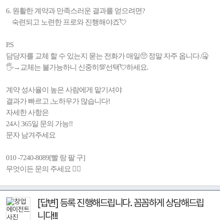
6. 원활한 계약과 만족스러운 결과를 얻으려면?
숙련되고 노련한 프로와 진행해야죠💘
P.S
담당자를 교체 할 수 있는지 묻는 전화가 매일🥺 정말 자주 옵니다.🤐
🖐→교체는 불가능하니 신중히💯선택💘하세요.
계약 성사율이 높은 사람에게 맡기셔야
결과가 빠르고 ,노하우가 많습니다!
자세한 사항은
24시 365일 문의 가능!!
문자 남겨주세요
010 -7240-8089[빨 랑 팔 구]
무엇이든 문의 주세요 💁‍♀️
[답변] 등록 진행해드립니다. 꼼꼼하게 상담해드립
니다!!!