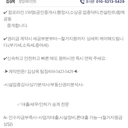
김상옥
창업에이전트
휴대폰
010-5213-5429
✔️ 점포라인 150명(공인중개사,행정사,소상공 업종닥터,컨설턴트)함께
공동
중개합니다.
✔️권리금 계약시 세금부분부터~~철거지원까지 상세히 케어해드림니
다.(부가세,소득세,증여세)
✔️신속하고 안전하고 빠른 매도 원하시면 즉시 연락 주세요.
-▶계약전문// 김상옥 팀장/010-5423-5429◀-
-시설업종강사/상가분석사/부동산권리분석사-
✅ 대출/세무/인허가 승계 전문
&- 인수자금부족시~사업자대출,시설장비,론대출 가능~~(철거지원금
상담)