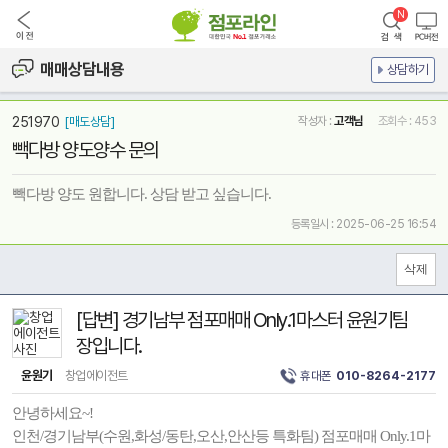
매매상담내용
상담하기
251970
[매도상담]
작성자 :
고객님
조회수 : 453
빽다방 양도양수 문의
빽다방 양도 원합니다. 상담 받고 싶습니다.
등록일시 : 2025-06-25 16:54
[답변] 경기남부 점포매매 Only.1마스터 윤원기팀
장입니다.
윤원기
창업에이전트
휴대폰
010-8264-2177
안녕하세요~!
인천/경기남부(수원,화성/동탄,오산,안산등 특화팀) 점포매매 Only.1마