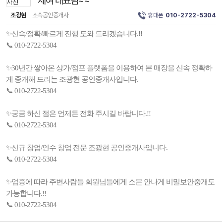
세여 대표님~~^^
조광현
소속공인중개사
휴대폰
010-2722-5304
✨신속/정확/빠르게 진행 도와 드리겠습니다.!!
📞 010-2722-5304
✨30년간 쌓아온 상가/점포 플랫폼을 이용하여 본 매장을 신속 정확하
게 중개해 드리는 조광현 공인중개사입니다.
📞 010-2722-5304
✨궁금 하신 점은 언제든 전화 주시길 바랍니다.!!
📞 010-2722-5304
✨신규 창업/인수 창업 전문 조광현 공인중개사입니다.
📞 010-2722-5304
✨업종에 따라 주변사람들 회원님들에게 소문 안나게 비밀보안중개도
가능합니다.!!
📞 010-2722-5304