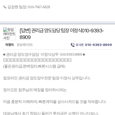
📞 김장현 팀장 | 010-7667-6828
[답변] 권리금 양도담당 팀장 이정식010-9393-
8909
이정식
창업에이전트
휴대폰
010-9393-8909
■ 권리금 양도양수담당 이정식상무 010-9393-8909 ■
💥💥💥💥💥💥💥💥💥💥💥💥💥💥💥💥💥💥💥
(좋은권리금,완벽정리,빠른시스템 급매)
점포라인 권리금 양도양수전문 팀장 이정식 상무입니다.
정이깃든 점주님의 매장을 정리하시려는
마음 충분히 이해하며, 빠른계약을 성사시켜드릴 것을 약속합니다.
대표님께서 초기 창업시 들어간 투자금은 소액이 아니다보니,