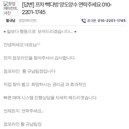
[답변] 프차 빽다방 양도양수 연락주세요 010-
2201-1745
황규남
창업에이전트
휴대폰
010-2201-1745
● 말보다 행동으로 보여드리겠습니다... ●
안녕하세요 대표님^^
먼저 점포라인을 찾아주셔서 감사합니다
점포라인 황 규남팀장입니다
직접 찾아 뵙고 희망하시는 권리금 과 효과적인
빠른 매매 시스템 진행상담을 자세히 해드리겟습니다
언제든지 연락주세요..
점포라인 황 규남팀장