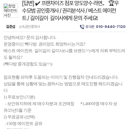
[답변] ✔️ 프랜차이즈 점포 양도양수 라면.. 🏆우
수모범 공인중개사 / 권리분석사 / 베스트 에이전
트 / 길이길이 길이사에게 문의 주세요!
길준섭
소속공인중개사
휴대폰
010-9440-7120
안녕하세요? 문의 감사합니다.
운영중이신 빽다방 권리양도 희망하시는거죠?
베스트 에이전트 길이길이 길이사(나름 브랜드^^) 에게 의뢰 부탁드려
도 될까요?
(빽다방 중개경험도 있슴^^;)
점포현황 파악후 도움되는 이야기 및 진행절차 안내드리겠습니다.
상담을 통해 상황에 맞는,원하시는 방법으로 매도진행 해드리겠습니
다
1) 무료보안 (기본)
- 보안유지하에 제 매수자분과 조건매칭 *1,400여명 매수자 보
유/25년5월 기준
2) 무료공유 (선택)
-150명 에이전트 공유