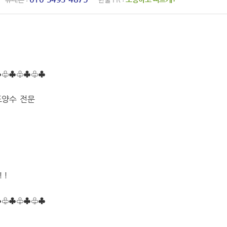
♣♧♣♧♣♧♣
도양수 전문
! !
♣♧♣♧♣♧♣