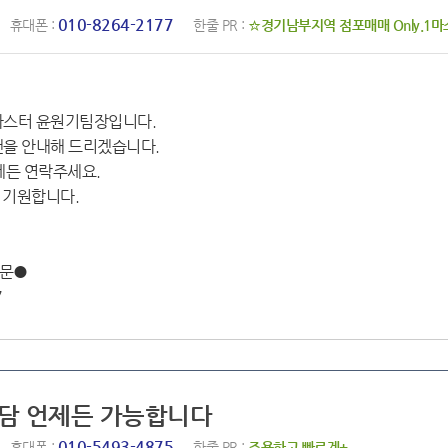
010-8264-2177
휴대폰 :
한줄 PR :
☆경기남부지역 점포매매 Only.1
1마스터 윤원기팀장입니다.
랜을 안내해 드리겠습니다.
제든 연락주세요.
 기원합니다.
전문●
7
상담 언제든 가능합니다
010-5493-4875
휴대폰 :
한줄 PR :
조용하고 빠르게+