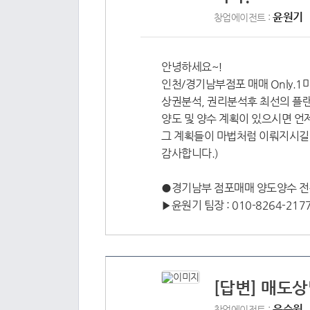
윤원기
창업에이전트 :
안녕하세요~!
인천/경기남부점포 매매 Only.
상권분석, 권리분석후 최선의 플
양도 및 양수 계획이 있으시면 언
그 계획들이 마법처럼 이뤄지시길
감사합니다.)
●경기남부 점포매매 양도양수 
▶윤원기 팀장 : 010-8264-217
[답변] 매도
윤승원
창업에이전트 :