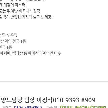
제 해결의 마스터!
꿰뚫는 뛰어난 비즈니스 감각!
 완벽히 반영한 최적의 솔루션 제공!
점포TV 운영
래방 계약 전국 1등
전국 1등
야커피, 빽다방 등 메이저급 계약건 다수
 양도담당 팀장 이정식010-9393-8909
010-9393-8909
휴대폰 :
한줄 PR :
💥가치있는매물💥계약💥TOP팀장