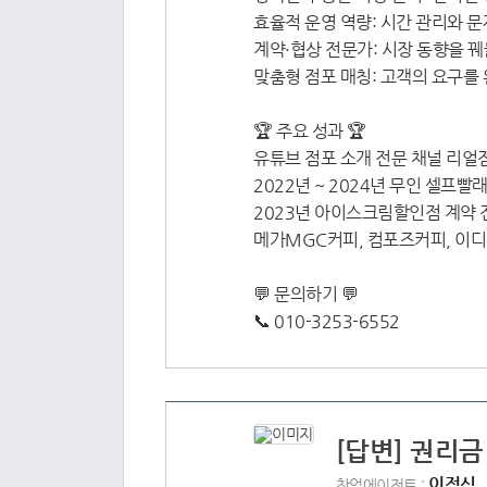
효율적 운영 역량: 시간 관리와 문
계약·협상 전문가: 시장 동향을 
맞춤형 점포 매칭: 고객의 요구를
🏆 주요 성과 🏆
유튜브 점포 소개 전문 채널 리얼
2022년 ~ 2024년 무인 셀프빨
2023년 아이스크림할인점 계약 
메가MGC커피, 컴포즈커피, 이디
💬 문의하기 💬
📞 010-3253-6552
[답변] 권리금
이정식
창업에이전트 :