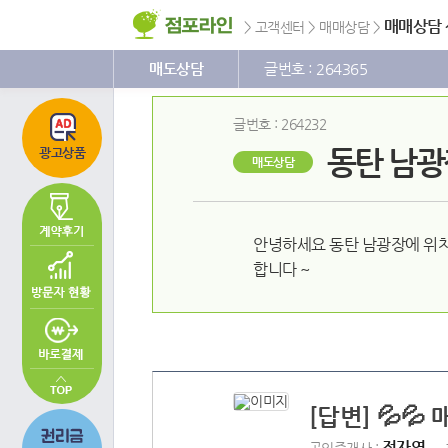
주
본
하
메
문
단
매매상담
>
고객센터
>
매매상담
>
뉴
바
메
바
로
뉴
로
가
바
매도상담
글번호 : 264365
가
기
로
기
가
기
글번호 : 264232
동탄 남광
광고상품
매도상담
안녕하세요 동탄 남광장에 위치
합니다 ~
[답변] 💦
정자영