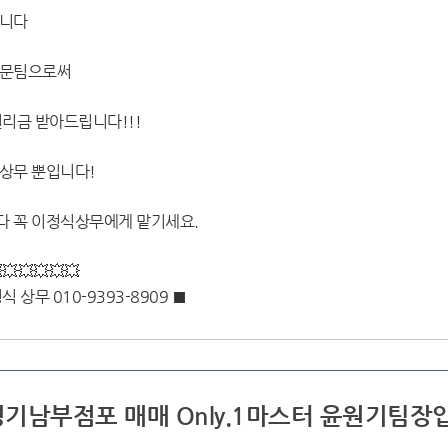
릅니다
전문팀으로써
리금 받아드립니다!!!
상무 뿐입니다!
 꼭 이정식상무에게 맡기세요.
💥💥💥💥💥
상무 010-9393-8909 ■
/경기남부점포 매매 Only.1마스터 윤원기팀장