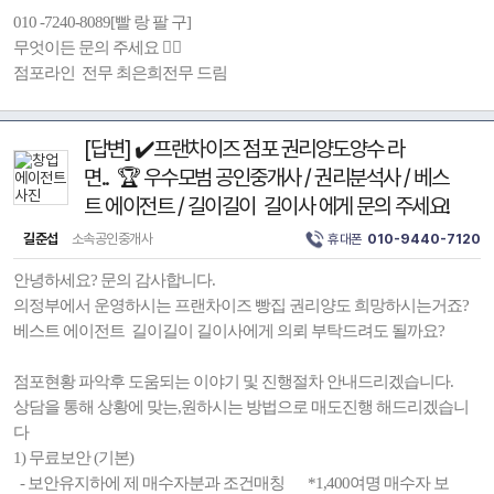
010 -7240-8089[빨 랑 팔 구]
무엇이든 문의 주세요 💁‍♀️
점포라인 전무 최은희전무 드림
[답변] ✔️프랜차이즈 점포 권리양도양수 라
면.. 🏆 우수모범 공인중개사 / 권리분석사 / 베스
트 에이전트 / 길이길이 길이사 에게 문의 주세요!
길준섭
소속공인중개사
휴대폰
010-9440-7120
안녕하세요? 문의 감사합니다.
의정부에서 운영하시는 프랜차이즈 빵집 권리양도 희망하시는거죠?
베스트 에이전트 길이길이 길이사에게 의뢰 부탁드려도 될까요?
점포현황 파악후 도움되는 이야기 및 진행절차 안내드리겠습니다.
상담을 통해 상황에 맞는,원하시는 방법으로 매도진행 해드리겠습니
다
1) 무료보안 (기본)
- 보안유지하에 제 매수자분과 조건매칭 *1,400여명 매수자 보