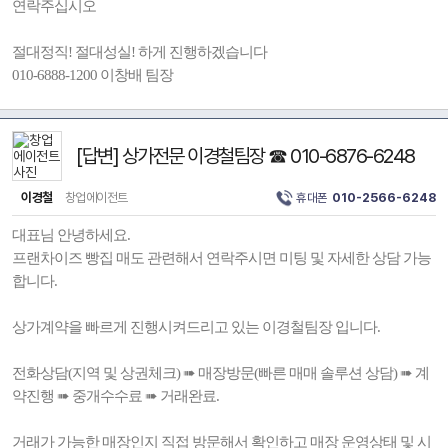
연락주십시오
절대정직! 절대성실! 하게 진행하겠습니다
010-6888-1200 이창배 팀장
[답변] 상가전문 이경철팀장 ☎ 010-6876-6248
이경철
창업에이전트
휴대폰
010-2566-6248
대표님 안녕하세요.
프랜차이즈 빵집 매도 관련해서 연락주시면 미팅 및 자세한 상담 가능
합니다.
상가계약을 빠르게 진행시켜드리고 있는 이경철팀장 입니다.
전화상담(지역 및 상권체크) ➠ 매장방문(빠른 매매 솔루션 상담) ➠ 계
약진행 ➠ 중개수수료 ➠ 거래완료.
거래가 가능한 매장인지 직접 방문해서 확인하고 매장 운영상태 및 시