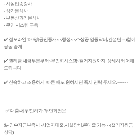
- 시설업종강사
- 상가분석사
- 부동산권리분석사
- 무인 시스템 구축
✔️ 점포라인 150명(공인중개사,행정사,소상공 업종닥터,컨설턴트)함께
공동 중개
✔️ 권리금 세금부분부터~무인화시스템~철거지원까지 상세히 케어해
드림니다
✔️ 신속하고 조용하게 빠른 매도 원하시면 즉시 연락 주세요.~~~~~
✅ 대출/세무/인허가 /무인화전문
&- 인수자금부족시~사업자대출,시설장비,론대출 가능~~(철거지원금
상담)