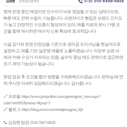
김장현
소속공인중개사
휴대폰
010-6498-6828
현재 운영 중인 매장이면 인수자가 바로 영업할 수 있는 상태이므로,
빠른 매도 전략 수립이 가능합니다. 프랜차이즈 빵집은 브랜드 인지도
가 높고 안정적인 수요층이 형성되어 있어, 매출 자료와 본사 가맹 조
건을 함께 제시하면 매수자 신뢰 확보에 효과적입니다.
시설 감가와 운영 안정성을 기준으로 권리금 포지셔닝을 현실적으로
설정하고, 매출 기반 실운영 매물로 노출하겠습니다. 의정부 상권 내
제과·카페 수요가 지속되는 만큼, 실수익 중심 매도 전략으로 접근하면
조기 계약 가능성이 높습니다.
현장 점검 후 조건별 협의 방향을 구체화해드리겠습니다. 편하실 때 연
락 주시면 자세히 상담해드리겠습니다. 감사합니다.
🔗 프로필: https://www.jumpoline.com/agent/agent_view.aspx?
cstid=sob992&menu=&pop=1
🔗 블로그: https://blog.naver.com/retailproagent_kjh
📞 김장현 팀장 | 010-7667-6828