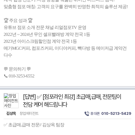
맞춤형 점포 매칭: 고객의 요구를 완벽히 반영한 최적의 솔루션 제공!
🏆 주요 성과 🏆
유튜브 점포 소개 전문 채널 리얼점포TV 운영
2022년 ~ 2024년 무인 셀프빨래방 계약 전국 1등
2023년 아이스크림할인점 계약 전국 1등
메가MGC커피, 컴포즈커피, 이디야커피, 빽다방 등 메이저급 계약건
다수
💬 문의하기 💬
📞 010-3253-6552
[답변] ✅ [점포라인 최강] 초급매,급매, 전문팀이
전담 케어 해드림니다
김상옥
창업에이전트
휴대폰
010-5213-5429
✅ 초급매,급매 전문// 김상옥 팀장