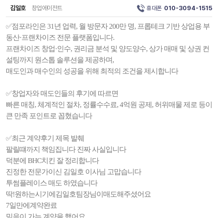
김일호
창업에이전트
휴대폰
010-3094-1515
✅점포라인은 31년 업력, 월 방문자 200만 명, 프롭테크 기반 상업용 부
동산·프랜차이즈 전문 플랫폼입니다.
프랜차이즈 창업·인수, 권리금 분석 및 양도양수, 상가 매매 및 상권 컨
설팅까지 원스톱 솔루션을 제공하며,
매도인과 매수인의 성공을 위해 최적의 조건을 제시합니다
✅창업자와 매도인들의 후기에 따르면
빠른 매칭, 체계적인 절차, 정률수수료, 4억원 공제, 허위매물 제로 등이
큰 만족 포인트로 꼽혔습니다
✅최근 계약후기 제목 발췌
팔릴떄까지 책임집니다 진짜 사실입니다
덕분에 BHC치킨 잘 정리합니다
진정한 전문가이신 김일호 이사님 고맙습니다
투썸플레이스 매도 하였습니다
딱!원하는시기에김일호팀장님이매도해주셨어요
7일만에계약완료
믿음이 가는 계약을 했어요