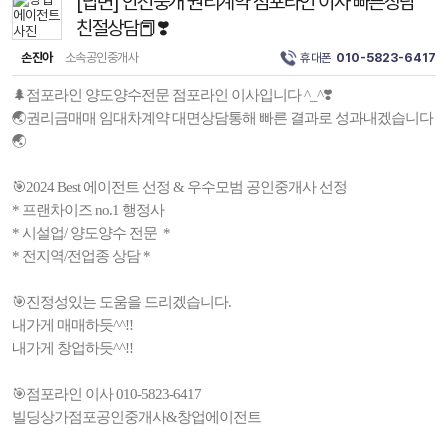
[답변] 안전중개 권리계약 점포라인 이사 빠른상담
친절상담📕❣️
손진아
소속공인중개사
휴대폰
010-5823-6417
🌲점포라인 양도양수전문 점포라인 이사입니다 ^_^❣️
🌏권리금매매 임대차계약 대면상담통해 빠른 결과로 성과내겠습니다
🌏
🎯2024 Best 에이전트 선정 & 우수모범 공인중개사 선정
* 프랜차이즈 no.1 행정사
* 시설업/ 양도양수 전문 *
* 전지역/전업종 상담 *
🎯진정성있는 도움을 드리겠습니다.
내가게 매매하듯^^!!
내가게 창업하듯^^!!
🎯점포라인 이사 010-5823-6417
빌딩상가점포공인중개사&창업에이전트