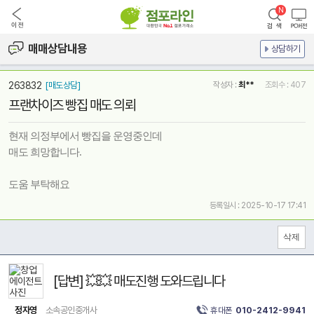
매매상담내용
상담하기
263832
[매도상담]
작성자 :
최**
조회수 : 407
프랜차이즈 빵집 매도 의뢰
현재 의정부에서 빵집을 운영중인데
매도 희망합니다.
도움 부탁해요
등록일시 : 2025-10-17 17:41
[답변] 💥💥 매도진행 도와드립니다
정자영
소속공인중개사
휴대폰
010-2412-9941