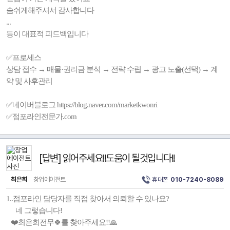
숨쉬게해주셔서 감사합니다
...
등이 대표적 피드백입니다
✅프로세스
상담 접수 → 매물·권리금 분석 → 전략 수립 → 광고 노출(선택) → 계
약 및 사후관리
✅네이버블로그 https://blog.naver.com/marketkwonri
✅점포라인전문가.com
[답변] 읽어주세요!!도움이 될것입니다!!
최은희
창업에이전트
휴대폰
010-7240-8089
1..점포라인 담당자를 직접 찾아서 의뢰할 수 있나요?
네 그렇습니다!
❤️최은희전무🍀를 찾아주세요!!🙏