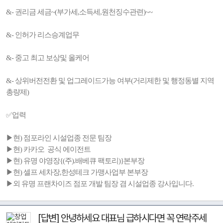
&- 권리금 세금~(부가세,소득세,원천징수관련)~~
&- 인허가 리스승계업무
&- 중고 최고 보상및 올케어
&- 상위버전전환 및 업그레이드가능 여부(거리제한 및 행정동별 지역
총량제)
✅업력
▶현) 점포라인 시설업종 전문 팀장
▶현) 카카오 공식 에이전트
▶현) 유명 야영장{(주).배베큐 팩토리)}본부장
▶현) 셀프 세차장,한성테크 가맹사업부 본부장
▶외 유명 프랜차이즈 점포 개발 팀장 겸 시설업종 강사입니다.
[답변] 안녕하세요 대표님 급하시다면 꼭 연락주세