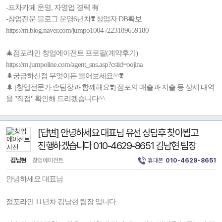
-프차카페 운영, 자영업 경력 有
-창업전문 블로그 운영6년차❣️ 창업자 DB확보
https://m.blog.naver.com/jumpo1004-/223189659180
🎄점포라인 창업에이전트 프로필(계약후기)
https://m.jumpoline.com/agent_sns.asp?cstid=oojina
🌲궁금하신점 무엇이든 물어보세요^^❣️
🌲 [창업전문가 손팀장과 함께해요❣️] 점포의 매출과 지출 등 상세 내역
을 "직접" 확인해 드리겠습니다^^
[답변] 안녕하세요 대표님 유선 상담후 찾아뵙고
진행하겠습니다 010-4629-8651 김남현 팀장
김남현
창업에이전트
휴대폰
010-4629-8651
안녕하세요 대표님
점포라인 11년차 김남현 팀장 입니다