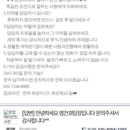
똑같은 조건으로 잘하는 사람에게 의뢰하세요.
2.지역별 담당자가 있나요?
후회하지 않으려면 반드시 검토 후 맡기세요~!!
3.담당자는 어떻게 검토해요?
담당자 프로필을 눌러서 그 이력을 살펴보세요.
계약 후기는 공식적으로 💯 % 인증하여 게재됩니다
4. 원활한 계약은? 많이 해본 사람과진행해야 원활하죠
5. 담당자를 교체 할 수 있는지 묻는 전화가 정말 자주 옵니다.
처음부터 잘 맡기셔야 결과가 빠르고 ,노하우가 많습니다!.
6.기타 궁금사항은 문의주세요!!
24시 365일 문의 가능!!
문자 남겨주시면 순차적으로 연락 드리겠습니다
010 -7240-8089
점포라인 전무 최은이 (구, 최은희)드림❤️
[답변] 안녕하세요 염건호팀장입니다 문의주셔서
감사합니다^^
염건호
창업에이전트
휴대폰
010-8164-1345