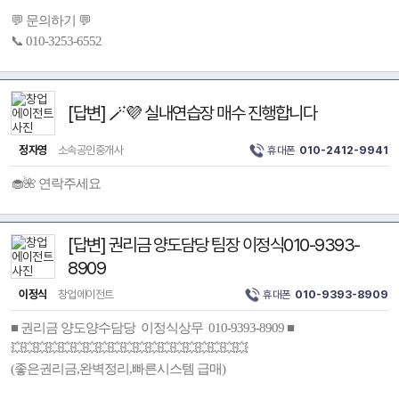
💬 문의하기 💬
📞 010-3253-6552
[답변] 🪄💜 실내연습장 매수 진행합니다
정자영
소속공인중개사
휴대폰
010-2412-9941
🧁🌺 연락주세요
[답변] 권리금 양도담당 팀장 이정식010-9393-
8909
이정식
창업에이전트
휴대폰
010-9393-8909
■ 권리금 양도양수담당 이정식상무 010-9393-8909 ■
💥💥💥💥💥💥💥💥💥💥💥💥💥💥💥💥💥💥💥
(좋은권리금,완벽정리,빠른시스템 급매)