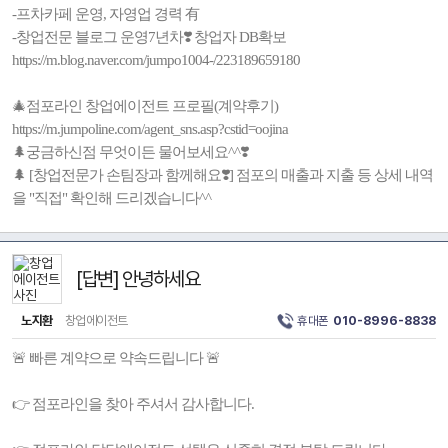
-프차카페 운영, 자영업 경력 有
-창업전문 블로그 운영7년차❣️ 창업자 DB확보
https://m.blog.naver.com/jumpo1004-/223189659180
🎄점포라인 창업에이전트 프로필(계약후기)
https://m.jumpoline.com/agent_sns.asp?cstid=oojina
🌲궁금하신점 무엇이든 물어보세요^^❣️
🌲 [창업전문가 손팀장과 함께해요❣️] 점포의 매출과 지출 등 상세 내역
을 "직접" 확인해 드리겠습니다^^
[답변] 안녕하세요
노지환
창업에이전트
휴대폰
010-8996-8838
🚨 빠른 계약으로 약속드립니다 🚨
👉 점포라인을 찾아 주셔서 감사합니다.