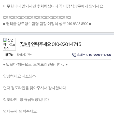
아무한테나 맡기시면 후회하십니다 꼭 이정식상무에게 맡기세요.
💥💥💥💥💥💥💥💥💥💥💥💥💥💥💥💥💥💥💥
■ 권리금 양도양수담당 팀장 이정식 상무 010-9393-8909 ■
[답변] 연락주세요 010-2201-1745
황규남
창업에이전트
휴대폰
010-2201-1745
● 말보다 행동으로 보여드리겠습니다... ●
안녕하세요 대표님^^
먼저 점포라인을 찾아주셔서 감사합니다
점포라인 황 규남팀장입니다
언제든지 연락주세요..