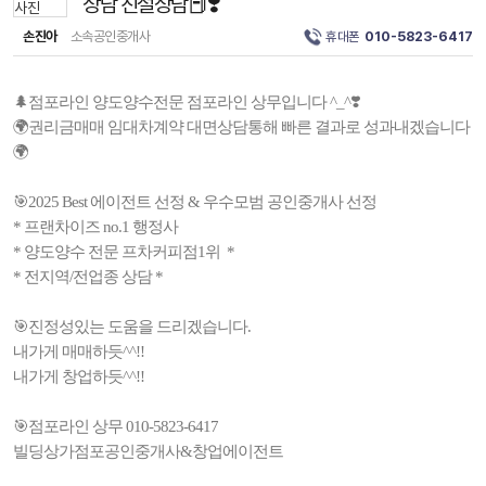
상담 친절상담📕❣️
손진아
소속공인중개사
휴대폰
010-5823-6417
🌲점포라인 양도양수전문 점포라인 상무입니다 ^_^❣️
🌍권리금매매 임대차계약 대면상담통해 빠른 결과로 성과내겠습니다
🌍
🎯2025 Best 에이전트 선정 & 우수모범 공인중개사 선정
* 프랜차이즈 no.1 행정사
* 양도양수 전문 프차커피점1위 *
* 전지역/전업종 상담 *
🎯진정성있는 도움을 드리겠습니다.
내가게 매매하듯^^!!
내가게 창업하듯^^!!
🎯점포라인 상무 010-5823-6417
빌딩상가점포공인중개사&창업에이전트