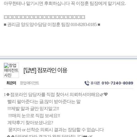
아무한테나 맡기시면 후회하십니다 꼭 이정훈 팀장에게 맡기세요.
💥💥💥💥💥💥💥💥💥💥💥💥💥💥💥💥💥💥💥
■ 권리금 양도양수담당 이정훈 팀장 010-8283-0185 ■
[답변] 점포라인 이용
최은이
창업에이전트
휴대폰
010-7240-8089
1🍀점포라인 담당자를 직접 찾아서 의뢰하셔야해요🌿💖
빨리 팔아준다는 글,많이 받아준다는 말
!!!제발 말과 글만 믿지말고!!
!!!매의 눈으로 직접 보세요!!
계약후기 찾아보셨나요?
묻지마 or 선착순 의뢰시 결과는 장담할 수 없습니다
🍀🍀담당에 따라 결과가 완전 달라집니다❤️ 🌿