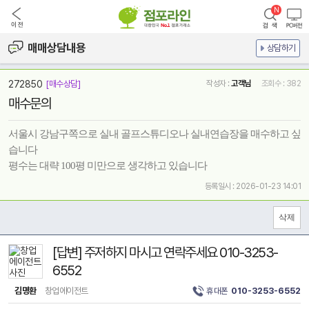
매매상담내용
상담하기
272850
[매수상담]
작성자 :
고객님
조회수 : 382
매수문의
서울시 강남구쪽으로 실내 골프스튜디오나 실내연습장을 매수하고 싶
습니다
평수는 대략 100평 미만으로 생각하고 있습니다
등록일시 : 2026-01-23 14:01
[답변] 주저하지 마시고 연락주세요 010-3253-
6552
김명환
창업에이전트
휴대폰
010-3253-6552