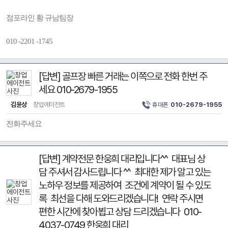
점포라인 황 규남팀장
010 -2201 -1745
[답변] 골프장 빠른 거래는 이쪽으로 전화 한번 주
세요 010-2679-1955
김윤상
창업에이전트
휴대폰
010-2679-1955
전화주세요
[답변] 계약전문 한웅희 대리입니다^^ 대표님 상
담 주셔서 감사드립니다 ^^ 최대한 제가 알고 있는
노하우 정보를 제공하여 조건에 계약이 될 수 있도
록 최선을 다해 도와드리겠습니다! 연락 주시면
편한 시간에 찾아뵙고 상담 드리겠습니다 010-
4037-0749 한웅희 대리