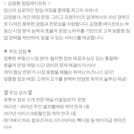
✨ 김명환 창업에이전트 ✨
당신의 성공적인 창업 여정을 함께할 최고의 파트너!
감정평가, 개인 매장 운영, 그리고 프랜차이즈 업계에서의 10년 경력으
로 다져진 풍부한 경험과 전문성을 자랑합니다. 김명환 에이전트는 부
동산 시장 분석 능력과 효율적 운영 노하우를 기반으로 고객 맞춤형 창
업 전략을 제안하며, 믿을 수 있는 서비스를 제공합니다.
🌟 주요 강점 🌟
정확한 부동산 시장 분석: 철저한 정보 제공과 심도 있는 통찰력!
효율적 운영 역량: 시간 관리와 문제 해결의 마스터!
계약·협상 전문가: 시장 동향을 꿰뚫는 뛰어난 비즈니스 감각!
맞춤형 점포 매칭: 고객의 요구를 완벽히 반영한 최적의 솔루션 제공!
🏆 주요 성과 🏆
유튜브 점포 소개 전문 채널 리얼점포TV 운영
2022년 ~ 2024년 무인 셀프빨래방 계약 전국 1등
2023년 아이스크림할인점 계약 전국 1등
메가MGC커피, 컴포즈커피, 이디야커피, 빽다방 등 메이저급 계약건
다수