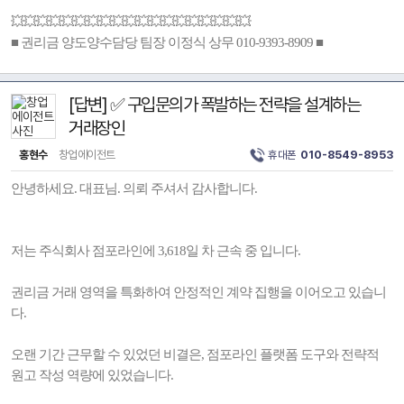
💥💥💥💥💥💥💥💥💥💥💥💥💥💥💥💥💥💥💥
■ 권리금 양도양수담당 팀장 이정식 상무 010-9393-8909 ■
[답변] ✅ 구입문의가 폭발하는 전략을 설계하는
거래장인
홍현수
창업에이전트
휴대폰
010-8549-8953
안녕하세요. 대표님. 의뢰 주셔서 감사합니다.
저는 주식회사 점포라인에 3,618일 차 근속 중 입니다.
권리금 거래 영역을 특화하여 안정적인 계약 집행을 이어오고 있습니
다.
오랜 기간 근무할 수 있었던 비결은, 점포라인 플랫폼 도구와 전략적
원고 작성 역량에 있었습니다.