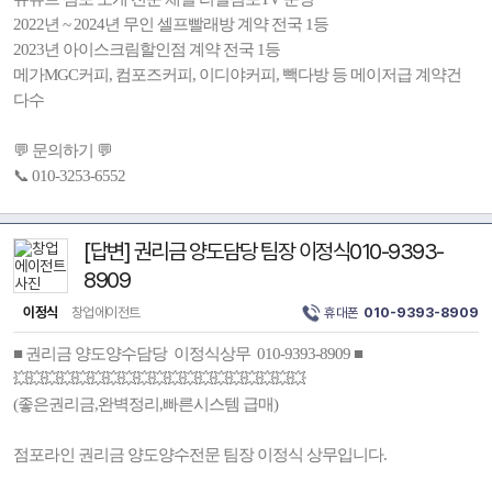
2022년 ~ 2024년 무인 셀프빨래방 계약 전국 1등
2023년 아이스크림할인점 계약 전국 1등
메가MGC커피, 컴포즈커피, 이디야커피, 빽다방 등 메이저급 계약건
다수
💬 문의하기 💬
📞 010-3253-6552
[답변] 권리금 양도담당 팀장 이정식010-9393-
8909
이정식
창업에이전트
휴대폰
010-9393-8909
■ 권리금 양도양수담당 이정식상무 010-9393-8909 ■
💥💥💥💥💥💥💥💥💥💥💥💥💥💥💥💥💥💥💥
(좋은권리금,완벽정리,빠른시스템 급매)
점포라인 권리금 양도양수전문 팀장 이정식 상무입니다.