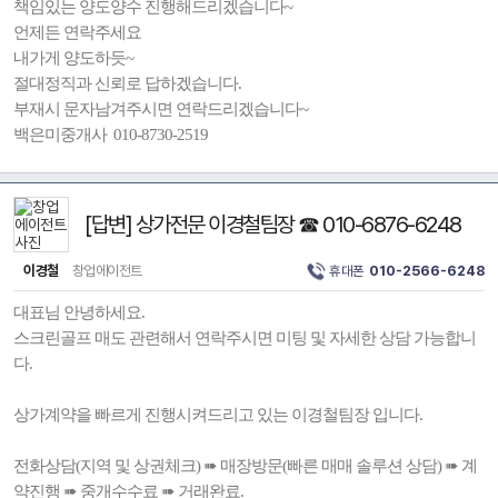
책임있는 양도양수 진행해드리겠습니다~
언제든 연락주세요
내가게 양도하듯~
절대정직과 신뢰로 답하겠습니다.
부재시 문자남겨주시면 연락드리겠습니다~
백은미중개사 010-8730-2519
[답변] 상가전문 이경철팀장 ☎ 010-6876-6248
이경철
창업에이전트
휴대폰
010-2566-6248
대표님 안녕하세요.
스크린골프 매도 관련해서 연락주시면 미팅 및 자세한 상담 가능합니
다.
상가계약을 빠르게 진행시켜드리고 있는 이경철팀장 입니다.
전화상담(지역 및 상권체크) ➠ 매장방문(빠른 매매 솔루션 상담) ➠ 계
약진행 ➠ 중개수수료 ➠ 거래완료.