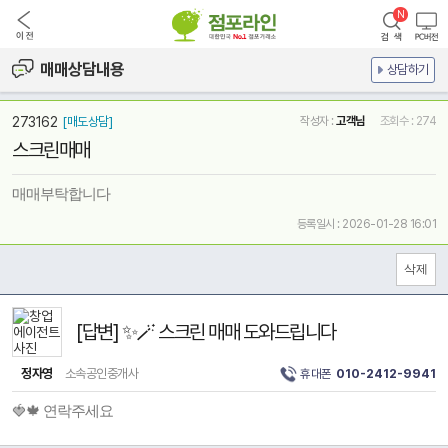
매매상담내용
상담하기
273162
[매도상담]
작성자 :
고객님
조회수 : 274
스크린매매
매매부탁합니다
등록일시 : 2026-01-28 16:01
[답변] ✨🪄 스크린 매매 도와드립니다
정자영
소속공인중개사
휴대폰
010-2412-9941
🍓🍁 연락주세요