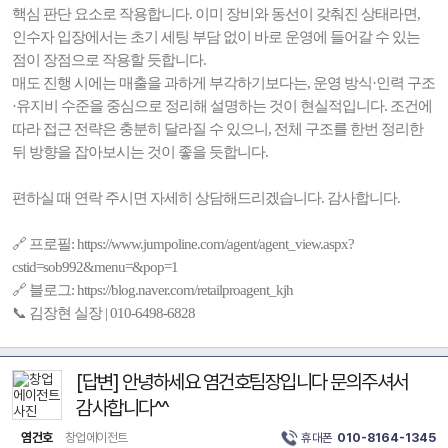
핵심 판단 요소로 작용합니다. 이미 장비와 동선이 갖춰진 상태라면,
인수자 입장에서는 초기 세팅 부담 없이 바로 운영에 들어갈 수 있는
점이 장점으로 작용할 듯합니다.
매도 진행 시에는 매출을 과하게 부각하기보다는, 운영 방식·인력 구조
·유지비 수준을 중심으로 정리해 설명하는 것이 현실적입니다. 조건에
따라 접근 전략은 충분히 달라질 수 있으니, 전체 구조를 한번 정리한
뒤 방향을 잡아보시는 것이 좋을 듯합니다.
편하실 때 연락 주시면 자세히 상담해드리겠습니다. 감사합니다.
🔗 프로필: https://www.jumpoline.com/agent/agent_view.aspx?
cstid=sob992&menu=&pop=1
🔗 블로그: https://blog.naver.com/retailproagent_kjh
📞 김장현 실장 | 010-6498-6828
[답변] 안녕하세요 염건호팀장입니다 문의주셔서
감사합니다^^
염건호
창업에이전트
휴대폰
010-8164-1345