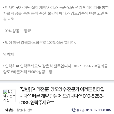
• 미사여구가 아닌 실제 계약 사례와 동종 업종 권리 빅데이터를 통한
자료 제공을 통해 문의 주신 물건의 매매와 양도양수의 빠른 고민 해
결~~🎉
100% 성공 보장💯
• 말이 아닌 경력과 노하우로 100% 성공 합니다.
연락처
• 연락처☎ 연락주세요📞 장윤석 전무입니다 010-2103-5658 #권리금
양도 #빠른거래 #100%성공보장
[답변] [계약전문] 양도양수 전문가 이정훈 팀장입
니다^^ 빠른 계약 만들어 드립니다^^ 010-8283-
0185 연락주세요^^
이정훈
창업에이전트
휴대폰
010-8283-0185