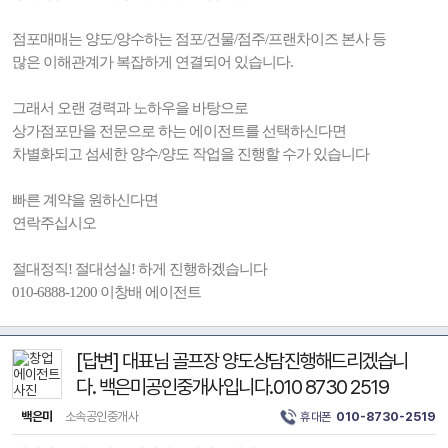
점포매매는 양도/양수하는 점포/건물/점주/프랜차이즈 본사 등
많은 이해관계가 복잡하게 연결되어 있습니다.
그래서 오랜 경력과 노하우을 바탕으로
상가점포만을 전문으로 하는 에이전트를 선택하신다면
차별화되고 섬세한 양수/양도 작업을 진행할 수가 있습니다
빠른 계약을 원하신다면
연락주십시오
절대정직! 절대성실! 하게 진행하겠습니다
010-6888-1200 이창배 에이전트
[답변] 대표님 골프장 양도상담진행해드리겠습니
다. 백은미공인중개사입니다.010 8730 2519
백은미
소속공인중개사
휴대폰
010-8730-2519