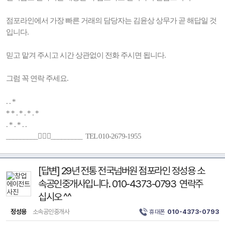
점포라인에서 가장 빠른 거래의 담당자는 김윤상 상무가 곧 해답일 것
입니다.
믿고 맡겨 주시고 시간 상관없이 전화 주시면 됩니다.
그럼 꼭 연락 주세요.
. . *
* * . * . * . *
. * . * . .
_________🚶🏻‍♂️_________ TEL 010-2679-1955
[답변] 29년 전통 전국넘버원 점포라인 정성용 소
속공인중개사입니다. 010-4373-0793 연락주
십시오 ^^
정성용
소속공인중개사
휴대폰
010-4373-0793