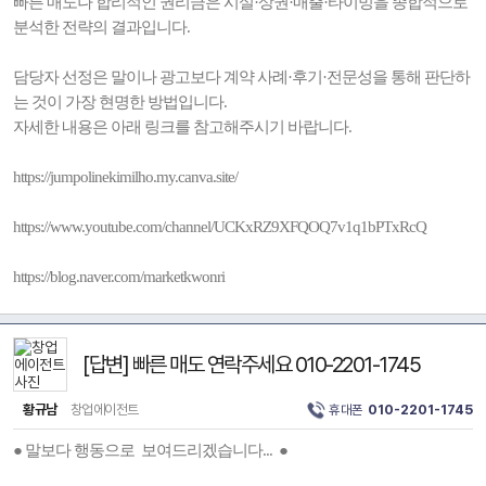
빠른 매도나 합리적인 권리금은 시설·상권·매출·타이밍을 종합적으로
분석한 전략의 결과입니다.
담당자 선정은 말이나 광고보다 계약 사례·후기·전문성을 통해 판단하
는 것이 가장 현명한 방법입니다.
자세한 내용은 아래 링크를 참고해주시기 바랍니다.
https://jumpolinekimilho.my.canva.site/
https://www.youtube.com/channel/UCKxRZ9XFQOQ7v1q1bPTxRcQ
https://blog.naver.com/marketkwonri
[답변] 빠른 매도 연락주세요 010-2201-1745
황규남
창업에이전트
휴대폰
010-2201-1745
● 말보다 행동으로 보여드리겠습니다... ●