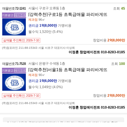
서울시 구로구 오류동 1층
매물번호
72-1241
조회
45
[강력추천]구로1등 초특급매물 파리바게뜨
기본광고
에이전트
제과점
96㎡
권리금
1억8,000만
가맹비용
월수익
1,520만
(
5.4
%)
창업비용
2억8,000만
실매물 주인확인:
2026-7-10
(주)점포라인 211-88-15343 서울 서초구 대표이사:이상희
이정훈
창업에이전트
010-8283-0185
서울시 은평구 수색동 1층
매물번호
71-7528
조회
100
[강력추천]서울1등 초특급매물 파리바게뜨
기본광고
에이전트
제과점
90㎡
권리금
1억6,000만
가맹비용
월수익
1,049만
(
4.0
%)
창업비용
2억6,000만
실매물 주인확인:
2026-7-10
(주)점포라인 211-88-15343 서울 서초구 대표이사:이상희
이정훈
창업에이전트
010-8283-0185
* 상기 내용은 공정거래위원회에서 공시한 정보공개서와 해당 브랜드 홈페