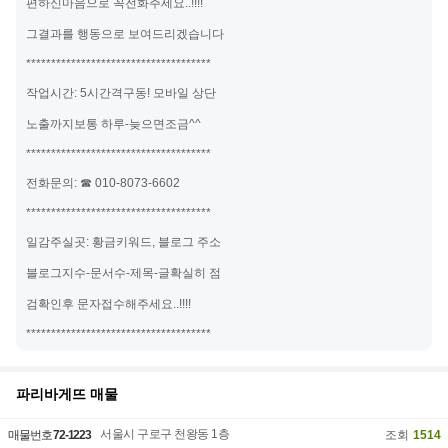
편하신마음으로 꼭전화주세요..!!!!
그결과를 행동으로 보여드리겠습니다
*************************************
작업시간: 5시간격구동! 모바일 상단
노출까지보통 하루-늦으면조금^^
*************************************
전화문의: ☎ 010-8073-6602
*************************************
일감주실곳: 황금키워드, 블로그 주소
블로그지수-문서수-제목-글확실히 점
검확인후 문자접수해주세요..!!!!
*************************************
파리바게뜨
매물
서울시 구로구 천왕동 1층
매물번호
72-1223
조회
1514