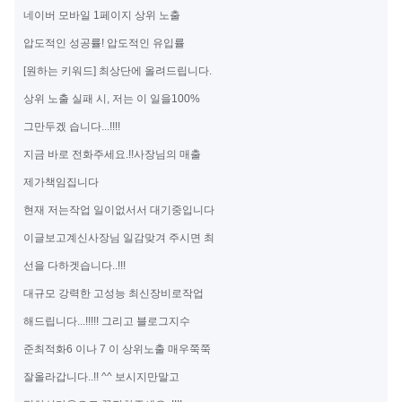
네이버 모바일 1페이지 상위 노출
압도적인 성공률! 압도적인 유입률
[원하는 키워드] 최상단에 올려드립니다.
상위 노출 실패 시, 저는 이 일을100%
그만두겠 습니다...!!!!
지금 바로 전화주세요.!!사장님의 매출
제가책임집니다
현재 저는작업 일이없서서 대기중입니다
이글보고계신사장님 일감맞겨 주시면 최
선을 다하겟습니다..!!!
대규모 강력한 고성능 최신장비로작업
해드립니다...!!!!! 그리고 블로그지수
준최적화6 이나 7 이 상위노출 매우쭉쭉
잘올라갑니다..!! ^^ 보시지만말고