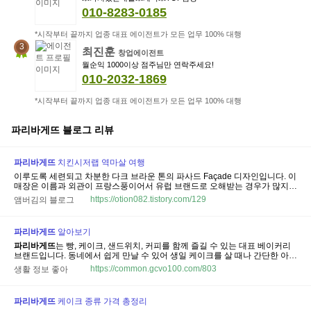
010-8283-0185
*시작부터 끝까지 업종 대표 에이전트가 모든 업무 100% 대행
3
최진훈
창업에이전트
월순익 1000이상 점주님만 연락주세요!
010-2032-1869
*시작부터 끝까지 업종 대표 에이전트가 모든 업무 100% 대행
파리바게뜨
블로그 리뷰
파리바게뜨
치킨시저랩 역마살 여행
이루도록 세련되고 차분한 다크 브라운 톤의 파사드 Façade 디자인입니다. 이
매장은 이름과 외관이 프랑스풍이어서 유럽 브랜드로 오해받는 경우가 많지
만, 순수 한국 기업이 만든 K-베이커리 브랜드입니다.
Paris Baguette
주소 :
https://otion082.tistory.com/129
앰버김의 블로그
110 Bloor St W, Toronto, ON, Canada M5S 2W7 영업시간 : 06:00 ~ 23:00
파
리바게뜨
...
파리바게뜨
알아보기
파리바게뜨
는 빵, 케이크, 샌드위치, 커피를 함께 즐길 수 있는 대표 베이커리
브랜드입니다. 동네에서 쉽게 만날 수 있어 생일 케이크를 살 때나 간단한 아침
을 고를 때 자주 떠오릅니다. 하지만
파리바게뜨
는 단순히 빵을 파는 곳을 넘어
https://common.gcvo100.com/803
생활 정보 좋아
카페형 매장과 디저트 문화까지 넓혀왔습니다. 브랜드 특징, 인기 메뉴, 이용...
파리바게뜨
케이크 종류 가격 총정리