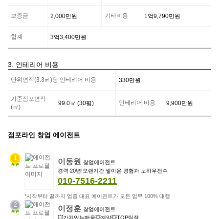
점
사
보증금
기타비용
2,000만
원
1억9,790만
원
업
자
의
합계
3억3,400만
원
부
담
금
3. 인테리어 비용
정
인
보
단위면적(3.3㎡)당 인테리어 비용
330만
원
테
리
어
기준점포면적
인테리어 비용
99.0
㎡ (
30
평)
9,900만
원
비
(㎡)
용
정
보
점포라인 창업 에이전트
1
이동원
창업에이전트
경력 20년!오랜기간 쌓아온 경험과 노하우전수
010-7516-2211
*시작부터 끝까지 업종 대표 에이전트가 모든 업무 100% 대행
2
이정훈
창업에이전트
💥가치있는매물💥계약💥TOP팀장