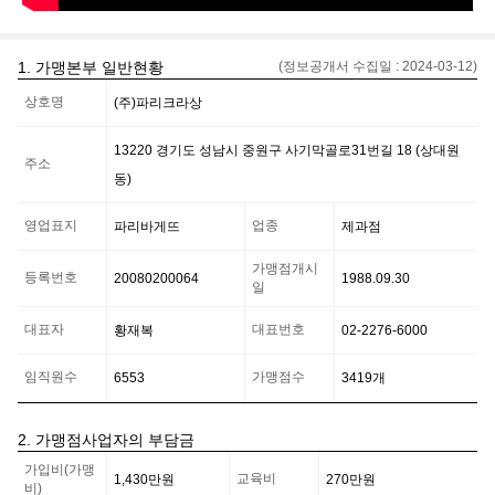
1. 가맹본부 일반현황
(정보공개서 수집일 :
2024-03-12
)
가
상호명
(주)파리크라상
맹
본
부
13220 경기도 성남시 중원구 사기막골로31번길 18 (상대원
일
주소
동)
반
현
황
영업표지
업종
파리바게뜨
제과점
정
보
가맹점개시
등록번호
20080200064
1988.09.30
일
대표자
대표번호
황재복
02-2276-6000
임직원수
가맹점수
6553
3419
개
2. 가맹점사업자의 부담금
가
가입비(가맹
맹
교육비
1,430만
원
270만
원
비)