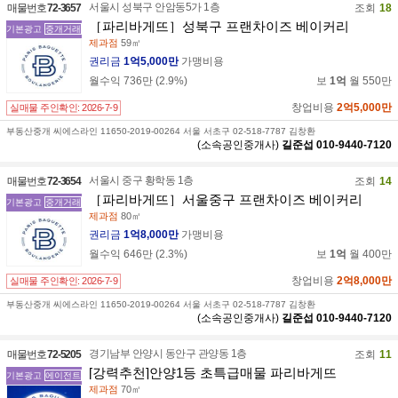
서울시 성북구 안암동5가 1층
매물번호
72-3657
조회
18
［파리바게뜨］성북구 프랜차이즈 베이커리
기본광고
중개거래
제과점
59㎡
권리금
1억5,000만
가맹비용
월수익
736만
(
2.9
%)
보
1억
월
550만
창업비용
2억5,000만
실매물 주인확인:
2026-7-9
부동산중개 씨에스라인 11650-2019-00264 서울 서초구 02-518-7787 김창환
(소속공인중개사)
길준섭
010-9440-7120
서울시 중구 황학동 1층
매물번호
72-3654
조회
14
［파리바게뜨］서울중구 프랜차이즈 베이커리
기본광고
중개거래
제과점
80㎡
권리금
1억8,000만
가맹비용
월수익
646만
(
2.3
%)
보
1억
월
400만
창업비용
2억8,000만
실매물 주인확인:
2026-7-9
부동산중개 씨에스라인 11650-2019-00264 서울 서초구 02-518-7787 김창환
(소속공인중개사)
길준섭
010-9440-7120
경기남부 안양시 동안구 관양동 1층
매물번호
72-5205
조회
11
[강력추천]안양1등 초특급매물 파리바게뜨
기본광고
에이전트
제과점
70㎡