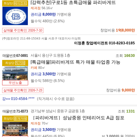
[강력추천]구로1등 초특급매물 파리바게뜨
최상단
에이전트
제과점
56.16㎡
권리금
8,000만
가맹비용
월수익
480만
(
2.6
%)
창업비용
1억8,000만
실매물 주인확인:
2026-7-10
(주)점포라인 211-88-15343 서울 서초구 대표이사:이상희
이정훈
창업에이전트
010-8283-0185
서울시 용산구 도원동 1층
매물번호
67-0491
조회
16630
[특급매물]파리바게뜨 특가 매물 타업종 가능
최상단
직거래
카페
80㎡
권리금
3,500만
가맹비용
월수익
586만
(
6.5
%)
우선노출
창업비용
9,000만
실매물 주인확인:
2026-7-23
강○○ 010-4584-****
(직거래시 수수료 없음)
경기남부 성남시 중원구 금광동 1층
매물번호
71-8373
조회
1331
［파리바게뜨］성남중원 인테리어도 A급 점포
최상단
중개거래
제과점
70㎡
권리금
3,500만
가맹비용
월수익
445만
(
6.8
%)
보
3,000만
월
200만