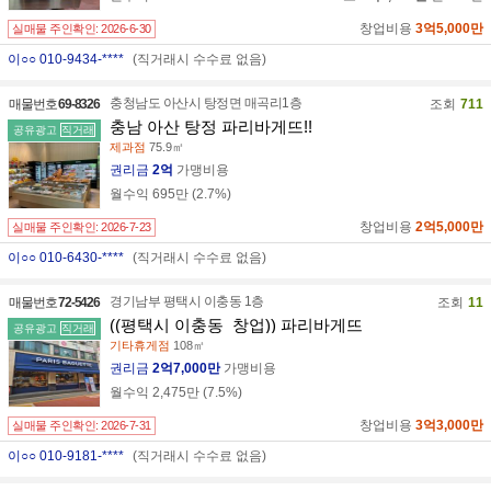
창업비용
3억5,000만
실매물 주인확인:
2026-6-30
이○○ 010-9434-****
(직거래시 수수료 없음)
충청남도 아산시 탕정면 매곡리1층
매물번호
69-8326
조회
711
충남 아산 탕정 파리바게뜨!!
공유광고
직거래
제과점
75.9㎡
권리금
2억
가맹비용
월수익
695만
(
2.7
%)
창업비용
2억5,000만
실매물 주인확인:
2026-7-23
이○○ 010-6430-****
(직거래시 수수료 없음)
경기남부 평택시 이충동 1층
매물번호
72-5426
조회
11
((평택시 이충동_창업)) 파리바게뜨
공유광고
직거래
기타휴게점
108㎡
권리금
2억7,000만
가맹비용
월수익
2,475만
(
7.5
%)
창업비용
3억3,000만
실매물 주인확인:
2026-7-31
이○○ 010-9181-****
(직거래시 수수료 없음)