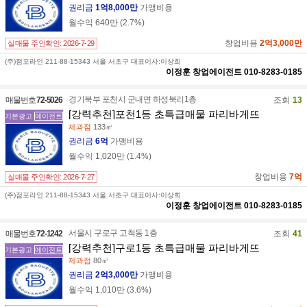
권리금
1억8,000만
가맹비용
월수익
640만
(
2.7
%)
창업비용
2억3,000만
실매물 주인확인:
2026-7-29
(주)점포라인 211-88-15343 서울 서초구 대표이사:이상희
이정훈
창업에이전트
010-8283-0185
경기북부 포천시 군내면 하성북리1층
매물번호
72-5026
조회
13
[강력추천]포천1등 초특급매물 파리바게뜨
기본광고
에이전트
제과점
133㎡
권리금
6억
가맹비용
월수익
1,020만
(
1.4
%)
창업비용
7억
실매물 주인확인:
2026-7-27
(주)점포라인 211-88-15343 서울 서초구 대표이사:이상희
이정훈
창업에이전트
010-8283-0185
서울시 구로구 고척동 1층
매물번호
72-1242
조회
41
[강력추천]구로1등 초특급매물 파리바게뜨
기본광고
에이전트
제과점
80㎡
권리금
2억3,000만
가맹비용
월수익
1,010만
(
3.6
%)