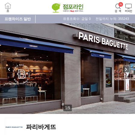
프랜차이즈
일반
유효조회수: 금일
0
전일까지 누적:
355243
1
/
9
파리바게뜨