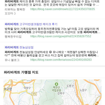
파리바게뜨
케이크 종류 가격 총정리 ​ 생일이나 기념일날 빠질 수 없는 디저트
는 달달한 케이크인 것 같아요. ​ 전국 곳곳에 매장이 있어서 쉽게 구매할 수 있
는
파리바게뜨
케이크! ​
파리바게뜨
케이크 종류와 가격을 총정리해 볼게요. ​ ​ ​ ​
https://blog.naver.com/dmswls1117/224350370835
리뷰하는 행복한
망고밤 케이크 ​ 요즘
파리바게뜨
는 망고가 유행인가봐요. 망고밤샌드부터...
꼬꼬마 :)
파리바게뜨
고구마반생크림반 케이크 후기
방학을 맞아 가족모임하러 동두천자연휴양림 가는 날! 마침 고모 생일이라 케
이크 사러
파리바게뜨
고구마반생크림반 케이크 사갔어요 ​ 보통
파리바게트
가면 신상 케이크 사는 편인데 오늘은 부모님이 계셔서 다같이 맛있게 먹을 수
https://blog.naver.com/gpwjdrhd/224359267552
행복한우리집
있는 반반케이크로 결정! ​ ​ 근처에 일이 있어서 지나는 길에
파리바게트
하계중
앙점...
파리바게뜨
전농삼성점
파리바게뜨
전농삼성점 안녕하세요 😄 유니예요 ~ 제헌절!! 상쾌한 아침입니
다^^ 전에 배봉산 둘레길을 걷고 버스 타고 집에 갈려는데 맞은편에
파리바게
뜨
가 있는 겁니다. ​ 뭔가 끌려서... 들어갔는데~ 리뷰 Q ​ ​
파리바게뜨
전농삼성
https://blog.naver.com/ferrariooo/224349169283
유니 블로그
점
파리바게뜨
전농삼성점 서울특별시 동대문구 전농로16길 56 매일 영업
07:30...
파리바게뜨
가맹점 지도