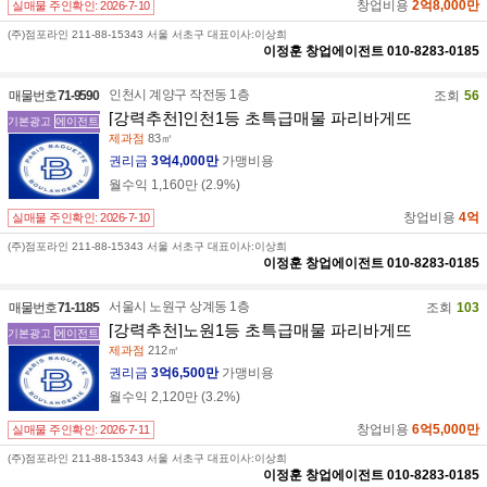
창업비용
2억8,000만
실매물 주인확인:
2026-7-10
(주)점포라인 211-88-15343 서울 서초구 대표이사:이상희
이정훈
창업에이전트
010-8283-0185
인천시 계양구 작전동 1층
매물번호
71-9590
조회
56
[강력추천]인천1등 초특급매물 파리바게뜨
기본광고
에이전트
제과점
83㎡
권리금
3억4,000만
가맹비용
월수익
1,160만
(
2.9
%)
창업비용
4억
실매물 주인확인:
2026-7-10
(주)점포라인 211-88-15343 서울 서초구 대표이사:이상희
이정훈
창업에이전트
010-8283-0185
서울시 노원구 상계동 1층
매물번호
71-1185
조회
103
[강력추천]노원1등 초특급매물 파리바게뜨
기본광고
에이전트
제과점
212㎡
권리금
3억6,500만
가맹비용
월수익
2,120만
(
3.2
%)
창업비용
6억5,000만
실매물 주인확인:
2026-7-11
(주)점포라인 211-88-15343 서울 서초구 대표이사:이상희
이정훈
창업에이전트
010-8283-0185