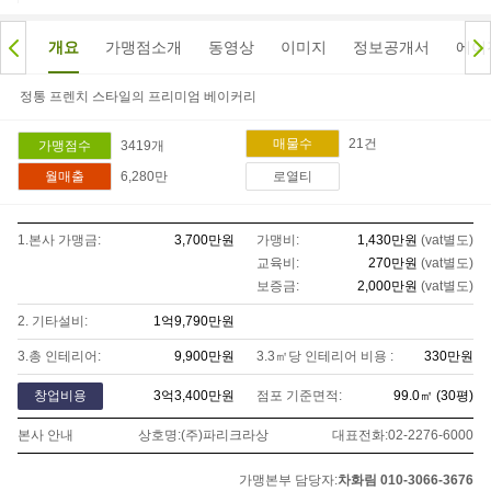
개요
가맹점소개
동영상
이미지
정보공개서
에이
정통 프렌치 스타일의 프리미엄 베이커리
21
건
매물수
3419
개
가맹점수
6,280만
월매출
로열티
1.본사 가맹금:
3,700만
원
가맹비:
1,430만
원
(vat별도)
교육비:
270만
원
(vat별도)
보증금:
2,000만
원
(vat별도)
2. 기타설비:
1억9,790만
원
3.총 인테리어:
9,900만
원
3.3㎡당 인테리어 비용 :
330만
원
창업비용
3억3,400만
원
점포 기준면적:
99.0
㎡ (
30
평)
본사 안내
상호명:
(주)파리크라상
대표전화:
02-2276-6000
가맹본부 담당자:
차화림 010-3066-3676