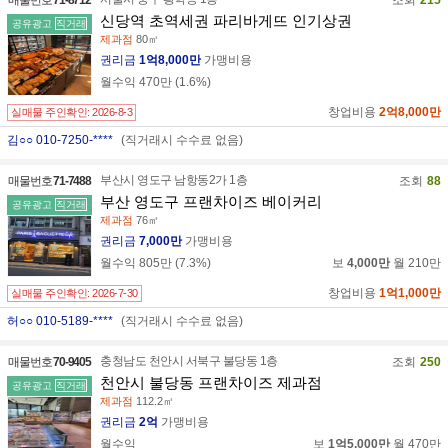
매물번호
71-8712
조회
215
신당역 초역세권 파리바게뜨 인기상권
공유광고
직거래
제과점
80㎡
권리금
1억8,000만
가맹비용
월수익
470만
(
1.6
%)
창업비용
2억8,000만
실매물 주인확인:
2026-8-3
김○○ 010-7250-****
(직거래시 수수료 없음)
부산시 영도구 남항동2가 1층
매물번호
71-7488
조회
88
부산 영도구 프랜차이즈 베이커리
공유광고
직거래
제과점
76㎡
권리금
7,000만
가맹비용
월수익
805만
(
7.3
%)
보
4,000만
월
210만
창업비용
1억1,000만
실매물 주인확인:
2026-7-30
허○○ 010-5189-****
(직거래시 수수료 없음)
충청남도 천안시 서북구 불당동 1층
매물번호
70-9405
조회
250
천안시 불당동 프랜차이즈 제과점
공유광고
직거래
제과점
112.2㎡
권리금
2억
가맹비용
월수익
보
1억5,000만
월
470만