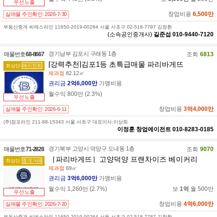
우선노출
창업비용
6,500만
실매물 주인확인:
2026-7-30
부동산중개 씨에스라인 11650-2019-00264 서울 서초구 02-518-7787 김창환
(소속공인중개사)
길준섭
010-9440-7120
경기남부 김포시 구래동 1층
매물번호
68-8667
조회
6813
[강력추천]김포1등 초특급매물 파리바게뜨
최상단
에이전트
제과점
82.12㎡
권리금
2억6,000만
가맹비용
월수익
800만
(
2.3
%)
우선노출
창업비용
3억4,000만
실매물 주인확인:
2026-6-11
(주)점포라인 211-88-15343 서울 서초구 대표이사:이상희
이정훈
창업에이전트
010-8283-0185
경기북부 고양시 덕양구 도내동 1층
매물번호
71-2828
조회
9070
［파리바게뜨］고양덕양 프랜차이즈 베이커리
최상단
중개거래
제과점
69㎡
권리금
3억6,000만
가맹비용
월수익
1,260만
(
2.7
%)
보
1억
월
500만
우선노출
창업비용
4억6,000만
실매물 주인확인:
2026-7-20
부동산중개 씨에스라인 11650-2019-00264 서울 서초구 02-518-7787 김창환