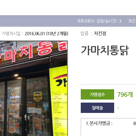
유효조회수: 금일(실시간):
3
최근
업종
치킨점
가맹개시일
2016.06.01 (10년 2개월)
가마치통닭
796개
가맹점수
-
월매출
1.본사가맹금 :