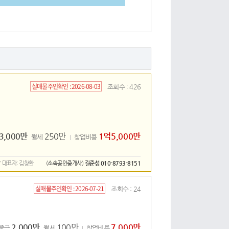
실매물주인확인 :
2026-08-03
조회수 : 426
3,000만
250만
1억5,000만
월세
창업비용
7 대표자: 김창환
(소속공인중개사)
길준섭
010-8793-8151
실매물주인확인 :
2026-07-21
조회수 : 24
2,000만
100만
7,000만
증금
월세
창업비용