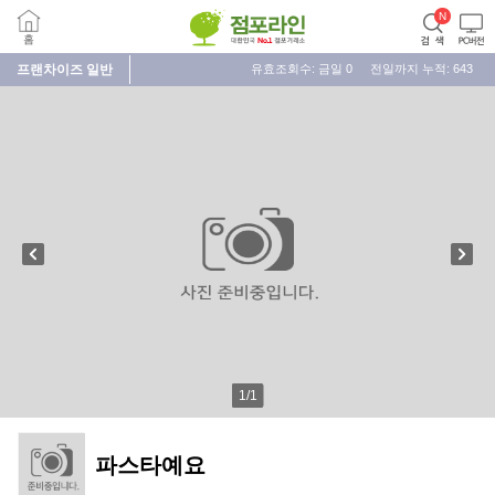
프랜차이즈
일반
유효조회수: 금일
0
전일까지 누적:
643
1
/
1
파스타예요