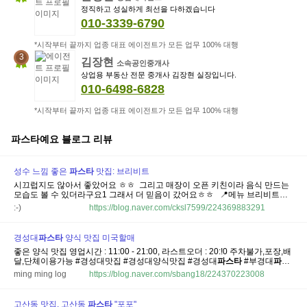
정직하고 성실하게 최선을 다하겠습니다
010-3339-6790
*시작부터 끝까지 업종 대표 에이전트가 모든 업무 100% 대행
3
김장현
소속공인중개사
상업용 부동산 전문 중개사 김장현 실장입니다.
010-6498-6828
*시작부터 끝까지 업종 대표 에이전트가 모든 업무 100% 대행
파스타예요
블로그 리뷰
성수 느낌 좋은
파스타
맛집: 브리비트
시끄럽지도 않아서 좋았어요 ㅎㅎ ​ 그리고 매장이 오픈 키친이라 음식 만드는
모습도 볼 수 있더라구요1 그래서 더 믿음이 갔어요ㅎㅎ ​ ​ 📍메뉴 브리비트는
파스타
뿐만 아니라 리조또, 스테이크, 사이드 메뉴까지 다양하게 준비되어 있
:-)
https://blog.naver.com/cksl7599/224369883291
어서 메뉴 고르는 재미가 있었어요ㅎㅎ ​ 오일
파스타
부터 크림
파스타
, 토마토
파스타
...
경성대
파스타
양식 맛집 미국할매
좋은 양식 맛집 영업시간 : 11:00 - 21:00, 라스트오더 : 20:!0 주차불가,포장,배
달,단체이용가능 #경성대맛집 #경성대양식맛집 #경성대
파스타
#부경대
파스
타
맛집 #대연동
파스타
맛집 안녕하세요 :) ​ 오늘은 경성대 부경대 양식 맛집 "미
ming ming log
https://blog.naver.com/sbang18/224370223008
국할매" 다녀왔습니다 ​ 주말에 급
파스타
가 당겨서 방문했구요 경성대 양식 맛
집을...
고산동 맛집, 고산동
파스타
"포포"