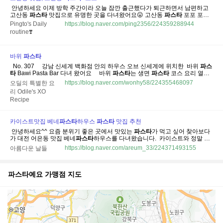
​ 안녕하세요 이제 방학 주간이라 오늘 잠깐 출근했다가 퇴근하면서 남편하고
고산동
파스타
맛집으로 유명한 곳을 다녀왔어요😛 고산동
파스타
포포 포포
경기도 의정부시 물내음길 56 1층 고산 디에트르 에듀파크 아파트 길 맞은편
Pingto's Daily
https://blog.naver.com/ping2356/224359288944
맛집이 많은 곳이 있는데 그곳에 있더라구요^^ 제가 맛있다고 느꼈던 닭강정
routine❣️
집 근처...
바위
파스타
​ ​ No. 307 ​ ​ ​ ​ 강남 신세계 백화점 안의 하우스 오브 신세계에 위치한 ​ 바위
파스
타
Bawi Pasta Bar 다녀 왔어요 ​ ​ ​ ​ 바위
파스타
는 생면
파스타
코스 요리 열풍
을 일으킨 파인다이닝 레스토랑이에요 ​ 성수동에서 시작해 생면
파스타
오마
https://blog.naver.com/wonhy58/224355468097
오딜의 특별한 요
카세로 큰 인기를 끌었으며, 한남 공간 확장 및 이전을 거쳐 운영되고 있어요...
리 Odile's XO
Recipe
카이스트맛집 베네
파스타
하우스
파스타
맛집 추천
​ 안녕하세요^^ 요즘 분위기 좋은 곳에서 맛있는
파스타
가 먹고 싶어 찾아보다
가 대전 어은동 맛집 베네
파스타
하우스를 다녀왔습니다. ​ 카이스트와 정말 가
까워 학생뿐 아니라 직장인, 연인들의 발길도 많은 곳이라고 하더라고요. 직접
https://blog.naver.com/areum_33/224371493155
아름다운 날들
방문해 보니 음식은 물론 분위기까지 만족스러워 소개팅이나 데이트 장소로도
추천...
파스타예요
가맹점 지도