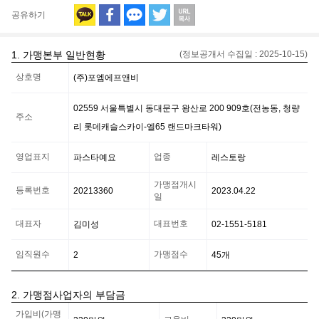
공유하기
1. 가맹본부 일반현황
(정보공개서 수집일 :
2025-10-15
)
가
상호명
(주)포엠에프앤비
맹
본
부
02559 서울특별시 동대문구 왕산로 200 909호(전농동, 청량
일
주소
리 롯데캐슬스카이-엘65 랜드마크타워)
반
현
황
영업표지
업종
파스타예요
레스토랑
정
보
가맹점개시
등록번호
20213360
2023.04.22
일
대표자
대표번호
김미성
02-1551-5181
임직원수
가맹점수
2
45
개
2. 가맹점사업자의 부담금
가
가입비(가맹