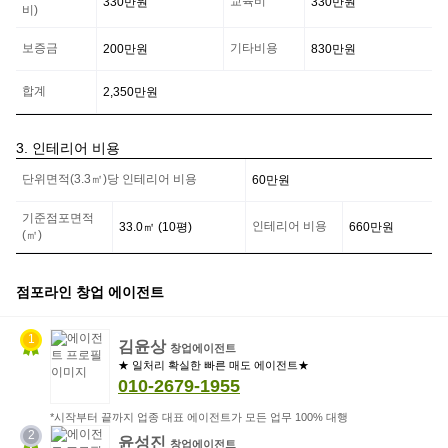
맹
교육비
330만
원
330만
원
비)
점
사
보증금
기타비용
200만
원
830만
원
업
자
의
합계
2,350만
원
부
담
금
3. 인테리어 비용
정
인
보
단위면적(3.3㎡)당 인테리어 비용
60만
원
테
리
어
기준점포면적
인테리어 비용
33.0
㎡ (
10
평)
660만
원
비
(㎡)
용
정
보
점포라인 창업 에이전트
1
김윤상
창업에이전트
★ 일처리 확실한 빠른 매도 에이전트★
010-2679-1955
*시작부터 끝까지 업종 대표 에이전트가 모든 업무 100% 대행
2
윤성진
창업에이전트