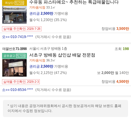
수유동 파스타예요~ 추천하는 특급매물입니다
최상단
직거래
기타음식점
33.1㎡
권리금
2,500만
가맹비용
월수익
1,230만
(
35.1
%)
창업비용
3,500만
실매물 주인확인:
2026-7-28
오○○ 010-7419-****
(직거래시 수수료 없음)
서울시 서초구 방배동 1층
매물번호
71-1998
조회
198
서초구 방배동 샵인샵 배달 전문점
공유광고
직거래
기타음식점
36.3㎡
권리금
2,500만
가맹비용
월수익
2,125만
(
47.2
%)
보
2,000만
월
140만
창업비용
4,500만
실매물 주인확인:
2026-2-3
소○○ 010-8534-****
(직거래시 수수료 없음)
* 상기 내용은 공정거래위원회에서 공시한 정보공개서와 해당 브랜드 홈페
이지에서 수집된 정보입니다.