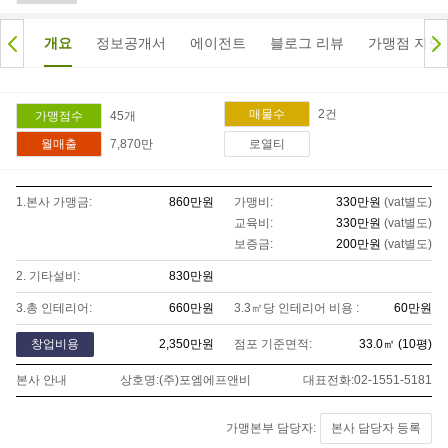
개요
정보공개서
에이전트
블로그 리뷰
가맹점 지도
2
건
매물수
45
개
가맹점수
7,870만
월매출
로열티
1.본사 가맹금:
860만
원
가맹비:
330만
원
(vat별도)
교육비:
330만
원
(vat별도)
보증금:
200만
원
(vat별도)
2. 기타설비:
830만
원
3.총 인테리어:
660만
원
3.3㎡당 인테리어 비용 :
60만
원
창업비용
2,350만
원
점포 기준면적:
33.0
㎡ (
10
평)
본사 안내
상호명:
(주)포엠에프앤비
대표전화:
02-1551-5181
가맹본부 담당자:
본사 담당자 등록