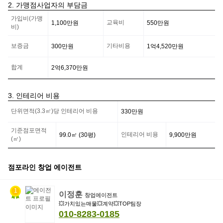
2. 가맹점사업자의 부담금
가
가입비(가맹
맹
교육비
1,100만
원
550만
원
비)
점
사
보증금
기타비용
300만
원
1억4,520만
원
업
자
의
합계
2억6,370만
원
부
담
금
3. 인테리어 비용
정
인
보
단위면적(3.3㎡)당 인테리어 비용
330만
원
테
리
어
기준점포면적
인테리어 비용
99.0
㎡ (
30
평)
9,900만
원
비
(㎡)
용
정
보
점포라인 창업 에이전트
1
이정훈
창업에이전트
💥가치있는매물💥계약💥TOP팀장
010-8283-0185