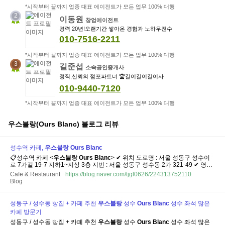
*시작부터 끝까지 업종 대표 에이전트가 모든 업무 100% 대행
2
이동원
창업에이전트
경력 20년!오랜기간 쌓아온 경험과 노하우전수
010-7516-2211
*시작부터 끝까지 업종 대표 에이전트가 모든 업무 100% 대행
3
길준섭
소속공인중개사
정직,신뢰의 점포파트너 🏆길이길이길이사
010-9440-7120
*시작부터 끝까지 업종 대표 에이전트가 모든 업무 100% 대행
우스블랑(Ours Blanc)
블로그 리뷰
성수역 카페,
우스
블랑
Ours
Blanc
📋성수역 카페 <
우스
블랑
Ours
Blanc
> ✔ 위치 도로명 : 서울 성동구 성수이
로 7가길 19-7 지하1~지상 3층 지번 : 서울 성동구 성수동 2가 321-49 ✔ 영업
시간 월~일 10:00 ~ 21:00 (last order : 20:30) ✔ 연락처 ***-****-**** /
Cafe & Restaurant
https://blog.naver.com/tjgl0626/224313752110
ourblanc_seongsu ✔ 주차 불가능 ❌
우스
블랑
성수/
ours
blanc
Blog
seongsu(@oursblanc_seongsu...
성동구 / 성수동 빵집 + 카페 추천
우스
블랑
성수
Ours
Blanc
성수 좌석 많은
카페 방문기
성동구 / 성수동 빵집 + 카페 추천
우스
블랑
성수
Ours
Blanc
성수 좌석 많은