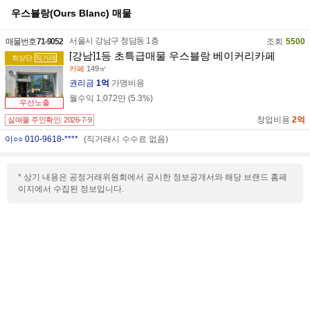
우스블랑(Ours Blanc)
매물
서울시 강남구 청담동 1층
매물번호
71-9052
조회
5500
[강남]1등 초특급매물 우스블랑 베이커리카페
최상단
직거래
카페
149㎡
권리금
1억
가맹비용
월수익
1,072만
(
5.3
%)
우선노출
창업비용
2억
실매물 주인확인:
2026-7-9
이○○ 010-9618-****
(직거래시 수수료 없음)
* 상기 내용은 공정거래위원회에서 공시한 정보공개서와 해당 브랜드 홈페
이지에서 수집된 정보입니다.