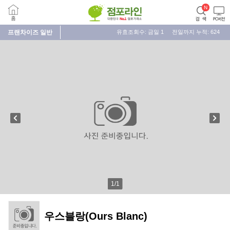
프랜차이즈
일반
유효조회수: 금일
1
전일까지 누적:
624
1
/
1
우스블랑(Ours Blanc)