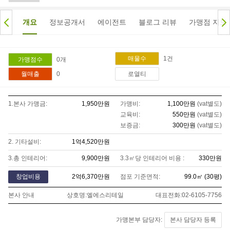
개요
정보공개서
에이전트
블로그 리뷰
가맹점 지도
1
건
매물수
0
개
가맹점수
월매출
0
로열티
1.본사 가맹금:
1,950만
원
가맹비:
1,100만
원
(vat별도)
교육비:
550만
원
(vat별도)
보증금:
300만
원
(vat별도)
2. 기타설비:
1억4,520만
원
3.총 인테리어:
9,900만
원
3.3㎡당 인테리어 비용 :
330만
원
창업비용
2억6,370만
원
점포 기준면적:
99.0
㎡ (
30
평)
본사 안내
상호명:
엘에스리테일
대표전화:
02-6105-7756
가맹본부 담당자:
본사 담당자 등록