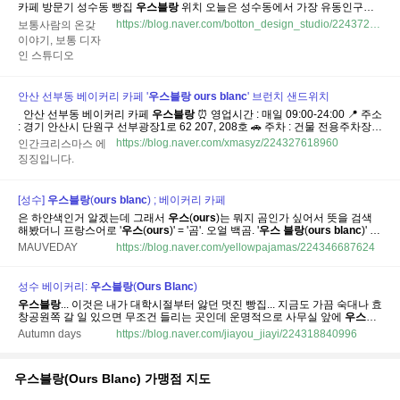
카페 방문기 성수동 빵집
우스
블랑
위치 오늘은 성수동에서 가장 유동인구가
많은 연무장길에서 한블럭이내에 갈 수 있는
우스
블랑
이라는 곳으로 출격합니
https://blog.naver.com/botton_design_studio/224372472153
보통사람의 온갖
다🙆‍♀️ ​
우스
블랑
성수 서울특별시 성동구 성수이로7가길 19-7 지하1~지상 3층
이야기, 보통 디자
성수동...
인 스튜디오
안산 선부동 베이커리 카페 '
우스
블랑
ours
blanc
' 브런치 샌드위치
​ ​ 안산 선부동 베이커리 카페
우스
블랑
⏰️ 영업시간 : 매일 09:00-24:00 📍 주소
: 경기 안산시 단원구 선부광장1로 62 207, 208호 🚗 주차 : 건물 전용주차장
안내 ☎️ 전화번호 : 0507-1338-2994 📢 이용안내 : 남/녀화장실구분.wifi,단체,
https://blog.naver.com/xmasyz/224327618960
인간크리스마스 에
유아의자,예약,포장,휠체어이용가능,대기공간,주차,고유가지원금 글/사진 ⓒ
징징입니다.
에징징...
[성수]
우스
블랑
(
ours
blanc
) ; 베이커리 카페
은 하얀색인거 알겠는데 그래서
우스
(
ours
)는 뭐지 곰인가 싶어서 뜻을 검색
해봤더니 프랑스어로 '
우스
(
ours
)' = '곰'. 오얼 백곰. '
우스
블랑
(
ours
blanc
)' =
'하얀 곰'. 직관적 네이밍이었어
우스
. 곰.
우스
블랑
. 우리의 곰. 하얀 곰. 오키도
MAUVEDAY
https://blog.naver.com/yellowpajamas/224346687624
키~ 프랑스어 하나 습득 성공~~ 탁틴, 갈레트, 키쉬, 페이스트리, 치아바타...
성수 베이커리:
우스
블랑
(
Ours
Blanc
)
우스
블랑
... 이것은 내가 대학시절부터 앓던 멋진 빵집... 지금도 가끔 숙대나 효
창공원쪽 갈 일 있으면 무조건 들리는 곳인데 운명적으로 사무실 앞에
우스
블
랑
성수점이 있다는 것을 알게 되었다!
우스
블랑
성수 서울특별시 성동구 성수
Autumn days
https://blog.naver.com/jiayou_jiayi/224318840996
이로7가길 19-7 지하1~지상 3층 찾아보니 이제 성수 외에도 잠실점도 있고 이
곳...
우스블랑(Ours Blanc)
가맹점 지도