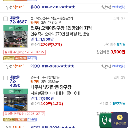
일단
직거래!
힘들면
에이전트!
유○○
010-2239-★★★★
매물번호
전라북도 전주시 덕진구 송천동2가
조회 : 37
72-4687
당구장
2층
178.5m²
전주) 오케이당구장 1인영업에 최적
공유
직거래
인수 즉시 순이익 270만 원 확정! 1인 운영
권리금
1,500만
월수익
270만(
7.7
%)
권리회수
5개월
3,500만
창업비용
실매물 주인확인 : 2026-07-22
일단
직거래!
힘들면
에이전트!
이○○
010-9016-★★★★
매물번호
광주시 나주시 빛가람동
조회 : 29
72-
당구장
2층
218.1m²
4390
나주시 빛가람동 당구장
공유
직거래
시설 깔끔합니다 대대 1대 중대 6대
권리금
7,500만
월수익
400만(
4.2
%)
권리회수
1년7개월
9,500만
창업비용
실매물 주인확인 : 2026-07-17
0
최근본매물
일단
직거래!
힘들면
에이전트!
박○○
010-3026-★★★★