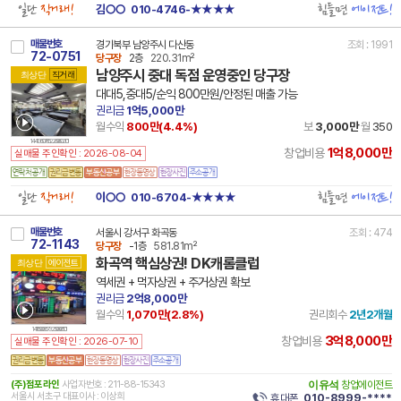
일단
직거래!
힘들면
에이전트!
김○○
010-4746-★★★★
매물번호
경기북부 남양주시 다산동
조회 : 1991
72-0751
당구장
2층
220.31m²
남양주시 중대 독점 운영중인 당구장
최상단
직거래
대대5,중대5/순익 800만원/안정된 매출 가능
권리금
1억5,000만
월수익
800만(
4.4
%)
보
3,000만
월
350
14 41360 7852 260602 101
1억8,000만
창업비용
실매물 주인확인 : 2026-08-04
일단
직거래!
힘들면
에이전트!
이○○
010-6704-★★★★
매물번호
서울시 강서구 화곡동
조회 : 474
72-1143
당구장
-1층
581.81m²
화곡역 핵심상권! DK캐롬클럽
최상단
에이전트
역세권 + 먹자상권 + 주거상권 확보
권리금
2억8,000만
월수익
1,070만(
2.8
%)
권리회수
2년2개월
14 11500 8573 250806 101
3억8,000만
창업비용
실매물 주인확인 : 2026-07-10
(주)점포라인
사업자번호 : 211-88-15343
이유석
창업에이전트
서울시 서초구 대표이사 : 이상희
휴대폰
010-8999-****