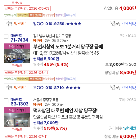
우선노출
4,000만
창업비용
실매물 주인확인 : 2026-08-03
일단
직거래!
힘들면
에이전트!
임○○
010-9259-★★★★
매물번호
경기남부 부천시 원미구 중동
조회 : 1040
71-7434
당구장
2층
256.29m²
부천시청역 도보 1분거리 당구장 급매
하단
직거래
대대2,중대7,포켓1/시설 상태 깔끔/순익 45
권리금
5,500만
월수익
455만(
5.4
%)
보
3,000만
월
200
우선노출
8,500만
창업비용
실매물 주인확인 : 2026-06-11
일단
직거래!
힘들면
에이전트!
우○○
010-8710-★★★★
매물번호
서울시 중랑구 묵동
조회 : 2960
63-1303
당구장
2층
200m²
먹자상권 대로변 메인 지상 당구장!
하단
직거래
단골손님 확보 / 대로변 홍보 및 유동인구 확실
권리금
7,000만
월수익
515만(
5.7
%)
권리회수
1년1개월
우선노출
9,000만
창업비용
실매물 주인확인 : 2026-07-14