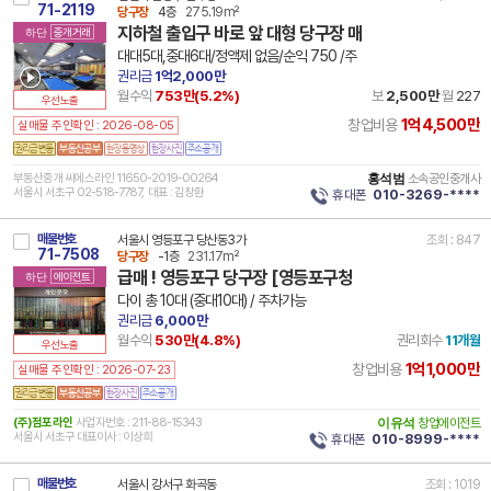
71-2119
당구장
4층
275.19m²
지하철 출입구 바로 앞 대형 당구장 매
하단
중개거래
대대5대,중대6대/정액제 없음/순익 750 /주
권리금
1억2,000만
월수익
753만(
5.2
%)
보
2,500만
월
227
우선노출
1억4,500만
창업비용
실매물 주인확인 : 2026-08-05
부동산중개 씨에스라인 11650-2019-00264
홍석범
소속공인중개사
서울시 서초구 02-518-7787, 대표 : 김창환
휴대폰
010-3269-****
매물번호
서울시 영등포구 당산동3가
조회 : 847
71-7508
당구장
-1층
231.17m²
급매 ! 영등포구 당구장 [영등포구청
하단
에이전트
다이 총 10대 (중대10대) / 주차가능
권리금
6,000만
월수익
530만(
4.8
%)
권리회수
11개월
우선노출
1억1,000만
창업비용
실매물 주인확인 : 2026-07-23
(주)점포라인
사업자번호 : 211-88-15343
이유석
창업에이전트
서울시 서초구 대표이사 : 이상희
휴대폰
010-8999-****
매물번호
서울시 강서구 화곡동
조회 : 1019