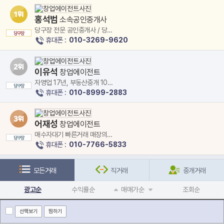
홍석범
소속공인중개사
당구장 전문 공인중개사 / 당구
당구장
장매물 최다보유
휴대폰 :
010-3269-9620
이유석
창업에이전트
자영업 17년, 부동산중개 10년
당구장
차 이유석팀장
휴대폰 :
010-8999-2883
어재성
창업에이전트
매수자대기 빠른거래 매장의장
당구장
점과단점 확실하게
휴대폰 :
010-7766-5833
모든거래
직거래
중개거래
광고순
수익률순
매매가순
조회순
선택보기
찜하기