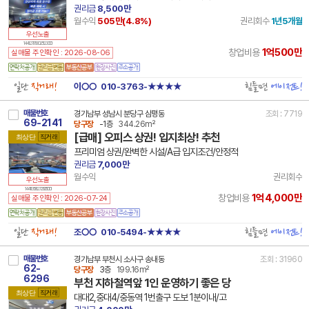
권리금
8,500만
월수익
505만(
4.8
%)
권리회수
1년5개월
우선노출
14 41271 7930 251230 101
1억500만
창업비용
실매물 주인확인 : 2026-08-06
일단
직거래!
힘들면
에이전트!
이○○
010-3763-★★★★
매물번호
경기남부 성남시 분당구 삼평동
조회 : 7719
69-2141
당구장
-1층
344.26m²
[급매] 오피스 상권! 입지최상! 추천
최상단
직거래
프리미엄 상권/완벽한 시설/A급 입지조건/안정적
권리금
7,000만
월수익
권리회수
우선노출
14 41135 8127 250510 101
1억4,000만
창업비용
실매물 주인확인 : 2026-07-24
일단
직거래!
힘들면
에이전트!
조○○
010-5494-★★★★
매물번호
경기남부 부천시 소사구 송내동
조회 : 31960
62-
당구장
3층
199.16m²
6296
부천 지하철역앞 1인 운영하기 좋은 당
최상단
직거래
대대2,중대4/중동역 1번출구 도보 1분이내/고