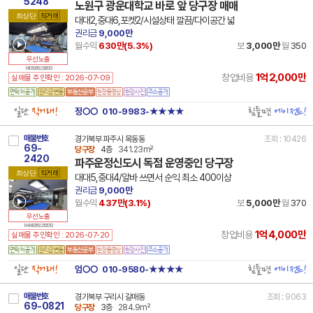
5248
노원구 광운대학교 바로 앞 당구장 매매
최상단
직거래
대대2,중대6,포켓2/시설상태 깔끔/다이공간 넓
권리금
9,000만
월수익
630만(
5.3
%)
보
3,000만
월
350
우선노출
14 11350 7852 250617 101
1억2,000만
창업비용
실매물 주인확인 : 2026-07-09
일단
직거래!
힘들면
에이전트!
정○○
010-9983-★★★★
매물번호
경기북부 파주시 목동동
조회 : 10426
69-
당구장
4층
341.23m²
2420
파주운정신도시 독점 운영중인 당구장
최상단
직거래
대대5,중대4/알바 쓰면서 순익 최소 400이상
권리금
9,000만
월수익
437만(
3.1
%)
보
5,000만
월
370
우선노출
14 41480 7852 250513 101
1억4,000만
창업비용
실매물 주인확인 : 2026-07-20
일단
직거래!
힘들면
에이전트!
엄○○
010-9580-★★★★
매물번호
경기북부 구리시 갈매동
조회 : 9063
69-0821
당구장
3층
284.9m²