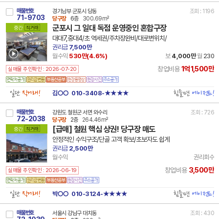
매물번호
경기남부 군포시 당동
조회 : 1196
71-9703
당구장
6층
300.69m²
군포시 그 일대 독점 운영중인 혼합구장
중간
직거래
대대7,중대4/초 역세권/주차장완비/대로변위치/
권리금
7,500만
월수익
530만(
4.6
%)
보
4,000만
월
230
1억1,500만
창업비용
실매물 주인확인 : 2026-07-20
일단
직거래!
힘들면
에이전트!
김○○
010-3408-★★★★
매물번호
강원도 철원군 서면 와수리
조회 : 726
72-2038
당구장
2층
264.46m²
[급매] 철원 핵심 상권! 당구장 매도
중간
직거래
안정적인 수익구조/단골 고객 확보/초보자도 쉽게
권리금
2,500만
월수익
권리회수
3,500만
창업비용
실매물 주인확인 : 2026-06-19
일단
직거래!
힘들면
에이전트!
박○○
010-3124-★★★★
매물번호
서울시 강남구 대치동
조회 : 430