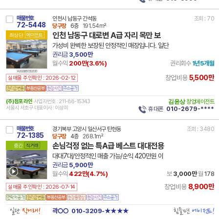
매물번호
인천시 남동구 간석동
조회 : 70
72-5448
당구장
6층
191.54m²
인천 남동구 대로변 A급 자리 목만 보
최상단
에이전트
가성비 완벽한 보장된 안정적인 매장입니다. 일단
권리금
3,500만
월수익
200만(
3.6
%)
권리회수
1년5개월
14 28200 8517 250213 101
5,500만
창업비용
실매물 주인확인 : 2026-02-12
(주)점포라인
사업자번호 : 211-88-15343
김윤상
창업에이전트
서울시 서초구 대표이사 : 이상희
휴대폰
010-2679-****
매물번호
경기북부 고양시 일산서구 탄현동
조회 : 3480
72-1385
당구장
4층
268.1m²
손님걱정 없는 특A급 베스트 대대전용
중간
직거래
대대7대/안정적인 매출 가능/순익 420만원 이
권리금
5,900만
월수익
422만(
4.7
%)
보
3,000만
월
178
8,900만
창업비용
실매물 주인확인 : 2026-07-14
일단
직거래!
힘들면
에이전트!
곽○○
010-3209-★★★★