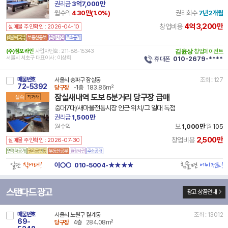
권리금
3억7,000만
월수익
430만(
1.0
%)
권리회수
7년2개월
4억3,200만
창업비용
실매물 주인확인 : 2026-04-10
(주)점포라인
사업자번호 : 211-88-15343
김윤상
창업에이전트
서울시 서초구 대표이사 : 이상희
휴대폰
010-2679-****
매물번호
서울시 송파구 잠실동
조회 : 127
72-5392
당구장
-1층
183.86m²
잠실새내역 도보 5분거리 당구장 급매
실속
직거래
중대7대/새마을전통시장 인근 위치/그 일대 독점
권리금
1,500만
월수익
보
1,000만
월
105
2,500만
창업비용
실매물 주인확인 : 2026-07-30
일단
직거래!
힘들면
에이전트!
이○○
010-5004-★★★★
스탠다드 광고
광고 상품안내
매물번호
서울시 노원구 월계동
조회 : 13012
69-
당구장
4층
284.08m²