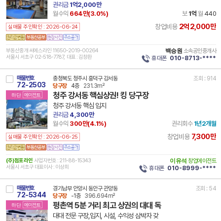
권리금
1억2,000만
월수익
664만(
3.0
%)
보
1억
월
440
2억2,000만
창업비용
실매물 주인확인 : 2026-06-24
부동산중개 씨에스라인 11650-2019-00264
백승원
소속공인중개사
서울시 서초구 02-518-7787, 대표 : 김창환
휴대폰
010-8713-****
매물번호
충청북도 청주시 흥덕구 강서동
조회 : 914
72-2503
당구장
4층
231.3m²
청주 강서동 핵심상권! 킹 당구장
하단
에이전트
청주 강서동 핵심 입지
권리금
4,300만
월수익
300만(
4.1
%)
권리회수
1년2개월
7,300만
창업비용
실매물 주인확인 : 2026-06-25
(주)점포라인
사업자번호 : 211-88-15343
이유석
창업에이전트
서울시 서초구 대표이사 : 이상희
휴대폰
010-8999-****
매물번호
경기남부 안양시 동안구 관양동
조회 : 54
72-5344
당구장
-1층
396.694m²
평촌역 5분 거리 최고 상권의 대대 독
하단
에이전트
대대 전문 구장,입지, 시설, 수익성 삼박자 갖