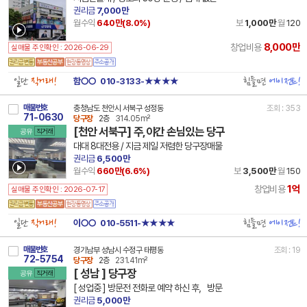
권리금
7,000만
월수익
640만(
8.0
%)
보
1,000만
월
120
8,000만
창업비용
실매물 주인확인 : 2026-06-29
일단
직거래!
힘들면
에이전트!
함○○
010-3133-★★★★
매물번호
충청남도 천안시 서북구 성정동
조회 : 353
71-0630
당구장
2층
314.05m²
[천안 서북구] 주,야간 손님있는 당구
공유
직거래
대대 8대전용 / 지금 제일 저렴한 당구장매물
권리금
6,500만
월수익
660만(
6.6
%)
보
3,500만
월
150
1억
창업비용
실매물 주인확인 : 2026-07-17
일단
직거래!
힘들면
에이전트!
이○○
010-5511-★★★★
매물번호
경기남부 성남시 수정구 태평동
조회 : 19
72-5754
당구장
2층
231.41m²
[ 성남 ] 당구장
공유
직거래
[ 성업중 ] 방문전 전화로 예약 하신 후，방문
권리금
5,000만