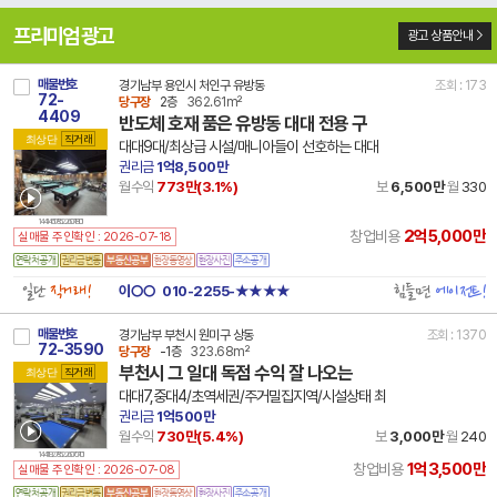
프리미엄 광고
광고 상품안내
매물번호
경기남부 용인시 처인구 유방동
조회 : 173
72-
당구장
2층
362.61m²
4409
반도체 호재 품은 유방동 대대 전용 구
최상단
직거래
대대9대/최상급 시설/매니아들이 선호하는 대대
권리금
1억8,500만
월수익
773만(
3.1
%)
보
6,500만
월
330
14 41461 7852 260718 101
2억5,000만
창업비용
실매물 주인확인 : 2026-07-18
일단
직거래!
힘들면
에이전트!
이○○
010-2255-★★★★
매물번호
경기남부 부천시 원미구 상동
조회 : 1370
72-3590
당구장
-1층
323.68m²
부천시 그 일대 독점 수익 잘 나오는
최상단
직거래
대대7,중대4/초역세권/주거밀집지역/시설상태 최
권리금
1억500만
월수익
730만(
5.4
%)
보
3,000만
월
240
14 41192 7852 260707 101
1억3,500만
창업비용
실매물 주인확인 : 2026-07-08