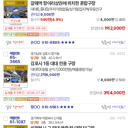
갈매역 항아리상권에 위치한 혼합구장
최상단
직거래
대대6,중대3/주차걱정없음/상가밀집지역/유동인구
권리금
8,000만
월수익
590만(
4.9
%)
보
4,000만
월
400
우선노출
14 41310 7852 250421 101
1억2,000만
창업비용
실매물 주인확인 : 2026-08-06
일단
직거래!
힘들면
에이전트!
손○○
010-8885-★★★★
매물번호
경기남부 김포시 장기동
조회 : 4632
65-
당구장
5층
403.8m²
3665
김포시 1등 대대 전용 구장
최상단
직거래
대대10대/월 순익 1,000만원/매출증빙가능/
권리금
2억6,000만
월수익
보
8,000만
월
500
우선노출
14 41570 7852 240307 101
3억4,000만
창업비용
실매물 주인확인 : 2026-07-28
일단
직거래!
힘들면
에이전트!
정○○
010-5561-★★★★
매물번호
경기북부 의정부시 신곡동
조회 : 7476
61-1087
당구장
2층
382.94m²
의정부시 그 일대 매출 탑 대형 당구장
최상단
직거래