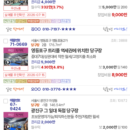
권리금
4,000만
월수익
332만(
3.7
%)
보
5,000만
월
200
우선노출
9,000만
창업비용
실매물 주인확인 : 2026-07-14
일단
직거래!
힘들면
에이전트!
김○○
010-7197-★★★★
매물번호
서울시 영등포구 영등포동2가
조회 : 3888
71-0669
당구장
2층
176.7m²
영등포구 트리플 역세권에 위치한 당구장
하단
직거래
중대7대/상권대비 착한 월세/고정지출 최소화
권리금
5,900만
월수익
430만(
4.8
%)
보
3,000만
월
140
우선노출
8,900만
창업비용
실매물 주인확인 : 2026-07-15
일단
직거래!
힘들면
에이전트!
오○○
010-3776-★★★★
매물번호
서울시 광진구 자양동
조회 : 10972
67-
당구장
-1층
146.54m²
9424
광진구 그 일대 독점 당구장
하단
직거래
초보운영자가능/퇴직하신분들 추천/저렴한 월세
권리금
2,000만
월수익
보
2,000만
월
100