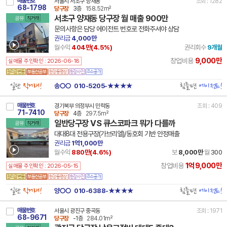
매물번호
서울시 서초구 양재동
조회 : 1282
68-1798
당구장
3층
158.52m²
서초구 양재동 당구장 월 매출 900만
공유
직거래
문의사항은 담당 에이전트 번호로 전화주셔야 상담
권리금
4,000만
월수익
404만(
4.5
%)
권리회수
9개월
9,000만
창업비용
실매물 주인확인 : 2026-06-18
일단
직거래!
힘들면
에이전트!
송○○
010-5205-★★★★
매물번호
경기북부 의정부시 민락동
조회 : 409
71-7410
당구장
4층
297.5m²
일반당구장 VS 큐스코파크 뭐가 다를까
공유
직거래
대대8대 전용구장(가브리엘)/동호회 기반 안정매출
권리금
1억1,000만
월수익
880만(
4.6
%)
보
8,000만
월
300
1억9,000만
창업비용
실매물 주인확인 : 2026-05-15
일단
직거래!
힘들면
에이전트!
양○○
010-6388-★★★★
매물번호
서울시 광진구 중곡동
조회 : 1971
68-9671
당구장
-1층
284.01m²