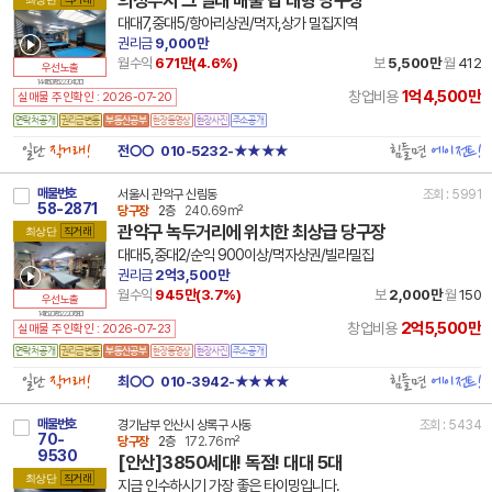
대대7,중대5/항아리상권/먹자,상가 밀집지역
권리금
9,000만
월수익
671만(
4.6
%)
보
5,500만
월
412
우선노출
14 41150 7852 230412 101
1억4,500만
창업비용
실매물 주인확인 : 2026-07-20
일단
직거래!
힘들면
에이전트!
전○○
010-5232-★★★★
매물번호
서울시 관악구 신림동
조회 : 5991
58-2871
당구장
2층
240.69m²
관악구 녹두거리에 위치한 최상급 당구장
최상단
직거래
대대5,중대2/순익 900이상/먹자상권/빌라밀집
권리금
2억3,500만
월수익
945만(
3.7
%)
보
2,000만
월
150
우선노출
14 11620 7852 220708 101
2억5,500만
창업비용
실매물 주인확인 : 2026-07-23
일단
직거래!
힘들면
에이전트!
최○○
010-3942-★★★★
매물번호
경기남부 안산시 상록구 사동
조회 : 5434
70-
당구장
2층
172.76m²
9530
[안산]3850세대! 독점! 대대 5대
최상단
직거래
지금 인수하시기 가장 좋은 타이밍입니다.