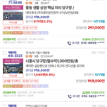
71-5646
당구장
3층
364m²
풍동 생활 상권 핵심 자리 당구장 /
하단
에이전트
대대 8대 /주차40대/안정적 수익/낮은임대료
권리금
1억6,000만
월수익
670만(
3.2
%)
권리회수
1년11개월
우선노출
2억1,000만
창업비용
실매물 주인확인 : 2026-07-14
(주)점포라인
사업자번호 : 211-88-15343
이유석
창업에이전트
서울시 서초구 대표이사 : 이상희
휴대폰
010-8999-****
매물번호
경기남부 시흥시 배곧동
조회 : 7370
69-3323
당구장
6층
323.64m²
시흥시 당구장/월수익1,000만원/총
하단
에이전트
쾌적한 실링팬으로 언제나 최고의 컨디션을 유지하
권리금
1억4,000만
월수익
1,045만(
5.8
%)
권리회수
1년1개월
우선노출
1억8,000만
창업비용
실매물 주인확인 : 2026-07-09
(주)점포라인
사업자번호 : 211-88-15343
김관우
창업에이전트
서울시 서초구 대표이사 : 이상희
휴대폰
010-3422-****
매물번호
인천시 남동구 만수동
조회 : 1004