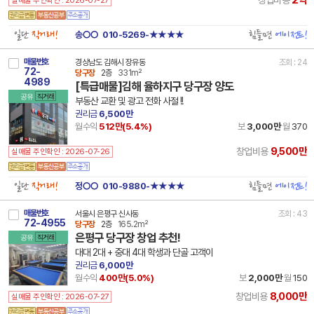
2억
창업비용
실매물 주인확인 : 2026-07-27
일단
직거래!
힘들면
에이전트!
송○○
010-5269-★★★★
매물번호
경상남도 김해시 장유동
조회 : 24
72-
당구장
2층
331m²
4989
[특급매물]김해 율하지구 당구장 양도
공유
직거래
부동산 교환 및 광고 전화 사절 !!
권리금
6,500만
월수익
512만(
5.4
%)
보
3,000만
월
370
9,500만
창업비용
실매물 주인확인 : 2026-07-26
일단
직거래!
힘들면
에이전트!
정○○
010-9880-★★★★
매물번호
서울시 은평구 신사동
조회 : 43
72-4955
당구장
2층
165.2m²
은평구 당구장 창업 추천!
공유
직거래
대대 2대 + 중대 4대 학생과 단골 고객이
권리금
6,000만
월수익
400만(
5.0
%)
보
2,000만
월
150
8,000만
창업비용
실매물 주인확인 : 2026-07-27