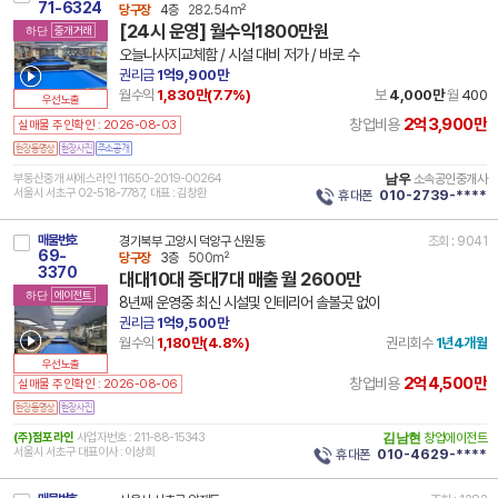
71-6324
당구장
4층
282.54m²
[24시 운영] 월수익1800만원
하단
중개거래
오늘나사지교체함 / 시설 대비 저가 / 바로 수
권리금
1억9,900만
월수익
1,830만(
7.7
%)
보
4,000만
월
400
우선노출
2억3,900만
창업비용
실매물 주인확인 : 2026-08-03
부동산중개 씨에스라인 11650-2019-00264
남우
소속공인중개사
서울시 서초구 02-518-7787, 대표 : 김창환
휴대폰
010-2739-****
매물번호
경기북부 고양시 덕양구 신원동
조회 : 9041
69-
당구장
3층
500m²
3370
대대10대 중대7대 매출 월 2600만
하단
에이전트
8년째 운영중 최신 시설및 인테리어 솔볼곳 없이
권리금
1억9,500만
월수익
1,180만(
4.8
%)
권리회수
1년4개월
우선노출
2억4,500만
창업비용
실매물 주인확인 : 2026-08-06
(주)점포라인
사업자번호 : 211-88-15343
김남현
창업에이전트
서울시 서초구 대표이사 : 이상희
휴대폰
010-4629-****