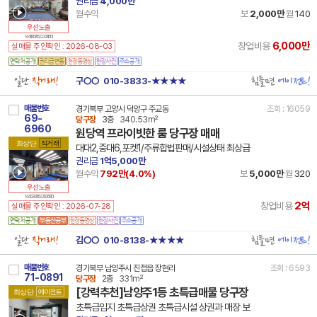
권리금
4,000만
월수익
보
2,000만
월
140
우선노출
14 41190 7852 230816 101
6,000만
창업비용
실매물 주인확인 : 2026-08-03
일단
직거래!
힘들면
에이전트!
구○○
010-3833-★★★★
매물번호
경기북부 고양시 덕양구 주교동
조회 : 16059
69-
당구장
3층
340.53m²
6960
원당역 프라이빗한 룸 당구장 매매
최상단
직거래
대대2,중대6,포켓1/주류합법판매/시설상태 최상급
권리금
1억5,000만
월수익
792만(
4.0
%)
보
5,000만
월
320
우선노출
14 41281 7852 250708 101
2억
창업비용
실매물 주인확인 : 2026-07-28
일단
직거래!
힘들면
에이전트!
김○○
010-8138-★★★★
매물번호
경기북부 남양주시 진접읍 장현리
조회 : 6593
71-0891
당구장
2층
331m²
[강력추천]남양주1등 초특급매물 당구장
최상단
에이전트
초특급입지 초특급상권 초특급시설 상권과 매장 보