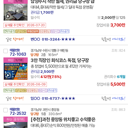
남양주시 착한 월세, 권리금 당구장 급
하단
직거래
대대4,중대4/착한 월세/그 일대 독점 운영중/
권리금
1,700만
월수익
보
2,000만
월
125
3,700만
창업비용
실매물 주인확인 : 2026-07-20
일단
직거래!
힘들면
에이전트!
변○○
010-3244-★★★★
매물번호
경기남부 수원시 영통구 매탄동
조회 : 824
72-1063
당구장
2층
165m²
3만 직장인 회식코스 독점, 당구장
하단
직거래
총 창업비 5,500만으로 월 412만 가져가는
권리금
2,500만
월수익
412만(
7.5
%)
권리회수
6개월
5,500만
창업비용
실매물 주인확인 : 2026-06-09
일단
직거래!
힘들면
에이전트!
임○○
010-6737-★★★★
매물번호
경기남부 과천시 중앙동
조회 : 863
72-2532
당구장
5층
330.6m²
[추천]과천 중앙동 위치좋고 수익좋은
하단
중개거래
대대6,중대7/순익 800만원/안정된 매출 가능