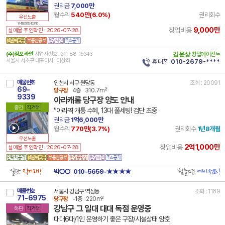
권리금
7,000만
월수익
540만(
6.0
%)
권리회수
우선노출
14 41192 7871 240214 101
9,000만
창업비용
실매물 주인확인 : 2026-07-28
(주)점포라인
사업자번호 : 211-88-15343
김윤상
창업에이전트
서울시 서초구 대표이사 : 이상희
휴대폰
010-2679-****
매물번호
인천시 서구 원당동
조회 : 20091
69-
당구장
4층
310.7m²
9339
아라캐롬 당구장 양도 안내
중간
직거래
“아라역 개통 수혜, 13대 풀세팅! 검단 초중
권리금
1억6,000만
월수익
770만(
3.7
%)
권리회수
1년8개월
우선노출
2억1,000만
창업비용
실매물 주인확인 : 2026-07-28
일단
직거래!
힘들면
에이전트!
박○○
010-5659-★★★★
매물번호
서울시 강남구 역삼동
조회 : 1169
71-6975
당구장
-1층
220m²
강남구 그 일대 대대 독점 운영중
하단
직거래
대대6대/1인 운영하기 좋은 구장/시설상태 양호