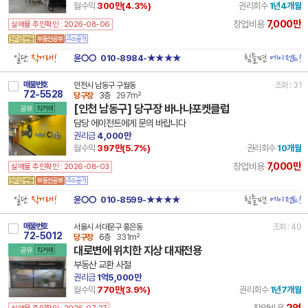
월수익
300만(
4.3
%)
권리회수
1년4개월
7,000만
창업비용
실매물 주인확인 : 2026-08-06
일단
직거래!
힘들면
에이전트!
윤○○
010-8984-★★★★
매물번호
인천시 남동구 구월동
조회 : 31
72-5528
당구장
3층
297m²
[인천 남동구] 당구장 바나나포켓클럽
공유
직거래
담당 에이전트에게 문의 바랍니다
권리금
4,000만
월수익
397만(
5.7
%)
권리회수
10개월
7,000만
창업비용
실매물 주인확인 : 2026-08-03
일단
직거래!
힘들면
에이전트!
윤○○
010-8599-★★★★
매물번호
서울시 서대문구 홍은동
조회 : 40
72-5012
당구장
6층
331m²
대로변에 위치한 지상 대재전용
공유
직거래
부동산 교환 사절
권리금
1억5,000만
월수익
770만(
3.9
%)
권리회수
1년7개월