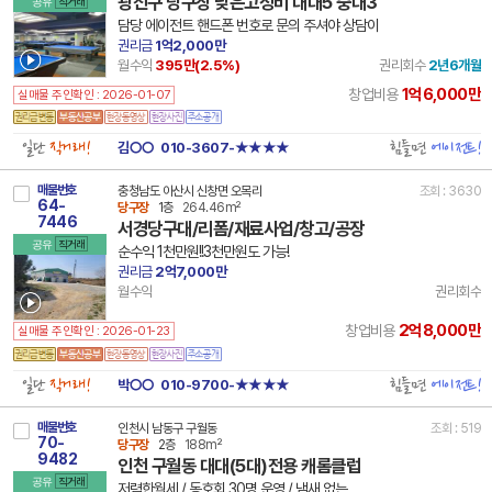
광진구 당구장 낮은고정비 대대5 중대3
공유
직거래
담당 에이전트 핸드폰 번호로 문의 주셔야 상담이
권리금
1억2,000만
월수익
395만(
2.5
%)
권리회수
2년6개월
1억6,000만
창업비용
실매물 주인확인 : 2026-01-07
일단
직거래!
힘들면
에이전트!
김○○
010-3607-★★★★
매물번호
충청남도 아산시 신창면 오목리
조회 : 3630
64-
당구장
1층
264.46m²
7446
서경당구대/리폼/재료사업/창고/공장
공유
직거래
순수익 1천만원!!3천만원도 가능!
권리금
2억7,000만
월수익
권리회수
2억8,000만
창업비용
실매물 주인확인 : 2026-01-23
일단
직거래!
힘들면
에이전트!
박○○
010-9700-★★★★
매물번호
인천시 남동구 구월동
조회 : 519
70-
당구장
2층
188m²
9482
인천 구월동 대대(5대)전용 캐롬클럽
공유
직거래
저렴한월세 / 동호회 30명 운영 / 냄새 없는