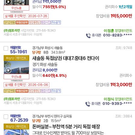
권리금
1억1,000만
월수익
755만(
5.0
%)
권리회수
1년2개월
우선노출
14 41360 8406 260120 101
1억5,000만
창업비용
실매물 주인확인 : 2026-07-28
(주)점포라인
사업자번호 : 211-88-15343
이정훈
창업에이전트
서울시 서초구 대표이사 : 이상희
휴대폰
010-8283-****
매물번호
경기남부 화성시 새솔동
조회 : 9748
55-1961
당구장
8층
343.8m²
새솔동 독점상권 대대7.중대6 전다이
최상단
에이전트
경기 화성 새솔동
권리금
8,000만
월수익
640만(
4.9
%)
권리회수
우선노출
14 41590 8158 210503 101
1억3,000만
창업비용
실매물 주인확인 : 2026-08-06
(주)점포라인
사업자번호 : 211-88-15343
이정식
창업에이전트
서울시 서초구 대표이사 : 이상희
휴대폰
010-9393-****
매물번호
경기남부 부천시 원미구 심곡동
조회 : 3884
67-2539
당구장
2층
155m²
돈버실분~부천역 5분 거리 독점 매장
최상단
에이전트
그대로 인수인계만 받아도 월 700이상 보장되는