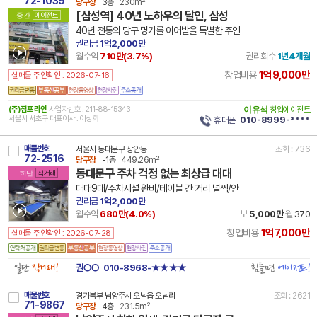
72-1039
당구장
3층
230m²
[삼성역] 40년 노하우의 달인, 삼성
중간
에이전트
40년 전통의 당구 명가를 이어받을 특별한 주인
권리금
1억2,000만
월수익
710만(
3.7
%)
권리회수
1년4개월
1억9,000만
창업비용
실매물 주인확인 : 2026-07-16
(주)점포라인
사업자번호 : 211-88-15343
이유석
창업에이전트
서울시 서초구 대표이사 : 이상희
휴대폰
010-8999-****
매물번호
서울시 동대문구 장안동
조회 : 736
72-2516
당구장
-1층
449.26m²
동대문구 주차 걱정 없는 최상급 대대
하단
직거래
대대9대/주차시설 완비/테이블 간 거리 널찍/안
권리금
1억2,000만
월수익
680만(
4.0
%)
보
5,000만
월
370
1억7,000만
창업비용
실매물 주인확인 : 2026-07-28
일단
직거래!
힘들면
에이전트!
권○○
010-8968-★★★★
매물번호
경기북부 남양주시 오남읍 오남리
조회 : 2621
71-9867
당구장
4층
231.5m²