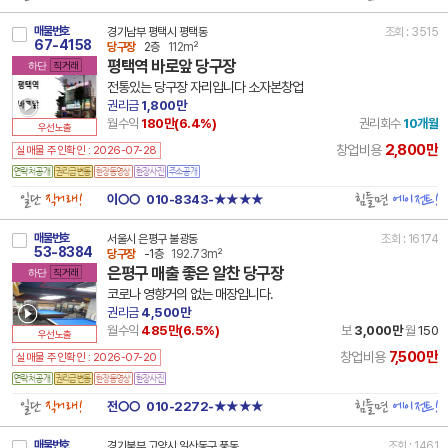
매물번호
경기남부 평택시 평택동
조회 : 3515
67-4158
당구장
2층
112m²
평택역 바로앞 당구장
하단
직거래
전통있는 당구장 자리입니다 소자본창업
권리금
1,800만
월수익
180만(
6.4
%)
권리회수
10개월
우선노출
2,800만
창업비용
실매물 주인확인 : 2026-07-28
일단
직거래!
힘들면
에이전트!
이○○
010-8343-★★★★
매물번호
서울시 은평구 불광동
조회 : 16174
53-8384
당구장
-1층
192.73m²
은평구 매출 좋은 알찬 당구장
하단
직거래
코로나 영향거의 없는 매장입니다.
권리금
4,500만
월수익
485만(
6.5
%)
보
3,000만
월
150
우선노출
7,500만
창업비용
실매물 주인확인 : 2026-07-20
일단
직거래!
힘들면
에이전트!
전○○
010-2272-★★★★
매물번호
경기북부 고양시 일산동구 풍동
조회 : 1461