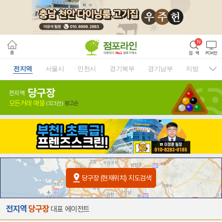
전지역
서울시
인천시
경기북부
경기남부
지방
당구장
전지역
모든거래 매물
광고순
(323건)
당구장 (현재위치) 지도검색
전지역
당구장
대표 에이전트