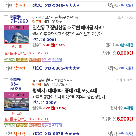
일단
직거래!
힘들면
에이전트!
전○○
010-9048-★★★★
매물번호
경기북부 고양시 일산동구 정발산동
조회 : 766
71-3960
당구장
4층
285m²
일산동구 정발산동 대로변 에이급 자리!
하단
직거래
월세 아주 저렴하고 안정적인 수익 보장 가능한
권리금
6,000만
월수익
380만(
4.8
%)
권리회수
1년3개월
우선노출
8,000만
창업비용
실매물 주인확인 : 2026-07-09
일단
직거래!
힘들면
에이전트!
최○○
010-6363-★★★★
매물번호
경기남부 평택시 포승읍 도곡리
조회 : 8372
68-
당구장
5층
447.73m²
5029
평택시) 대대6대,중대7대,포켓4대
하단
직거래
배후로 공단이 위치해 있으며 지역내 중심 상권내
권리금
1,000만
월수익
225만(
3.8
%)
권리회수
4개월
우선노출
6,000만
창업비용
실매물 주인확인 : 2026-07-09
일단
직거래!
힘들면
에이전트!
김○○
010-8875-★★★★