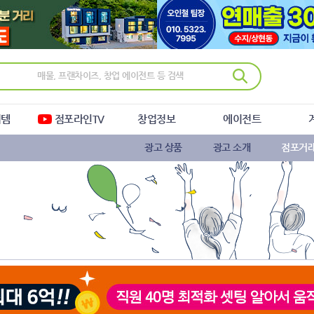
이템
점포라인TV
창업정보
에이전트
광고 상품
광고 소개
점포거래