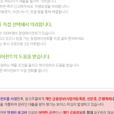
포는 허위/미끼 매물을 철저히 가려냅니다.
면 즉각 신고해주세요. 익명보장을 약속합니다.)
 무료문자, 의견나누기, 덧글 등을 통해 해결됩니다.
를 직접 선택해서 의뢰합니다.
한 100여명의 창업에이전트가 있습니다.
고 있으니 믿음 가는 창업에이전트를 직접 골라 문의하세요.
 회사 규정으로 3진 아웃됩니다.
 에이전트의 도움을 받습니다.
이 원하는 매물 조건을 올리고 에이전트의 도움을 받습니다.
한 에이전트가 직접 전화를 줍니다.
전트를 사칭
한후, 광고주들에게
개인 금융정보(사업자등록증, 신분증, 은행계좌)
을 개통하여 온라인 대출을 받아 챙기는 보이스 피싱이 발생하고 있습니다.
약전에
약정된 광고비
이외의
어떠한 금전
이나
개인 금융정보
를
절대
요구하지 않습