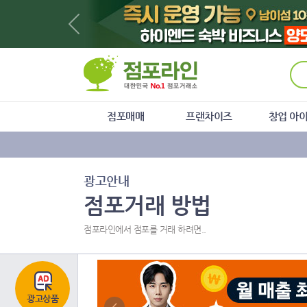
주
본
하
메
문
단
뉴
바
메
바
로
뉴
로
가
바
가
기
로
기
가
기
점포매매
프랜차이즈
창업 아
광고안내
점포거래 방법
점포라인에서 점포를 거래 하려면..
광고상품