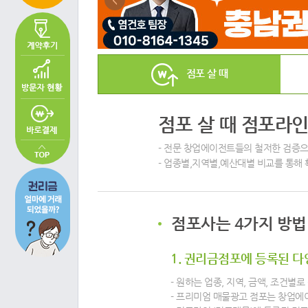
<
점포 살 때
점포 살 때 점포라인
- 전문 창업에이전트들의 철저한 검증으
- 업종별,지역별,예산대별 비교를 통해 
점포사는 4가지 방법
1. 권리금점포에 등록된 다
- 원하는 업종, 지역, 금액, 조건별
- 프리미엄 매물광고 점포는 창업에