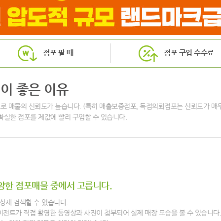
점포 팔 때
점포 구입 수수료
이 좋은 이유
로 매물의 신뢰도가 높습니다. (특히 매출보증점포, 독점의뢰점포는 신뢰도가 매우
확실한 점포를 제값에 빨리 구입할 수 있습니다.
양한 점포매물 중에서 고릅니다.
로 상세 검색할 수 있습니다.
이전트가 직접 활영한 동영상과 사진이 첨부되어 실제 매장 모습을 볼 수 있습니다.