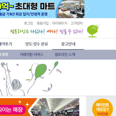
로그인
회원가입
마이페이지
고객센터
계약후기
양도·양수 완료
광고안내
 방법
거래지원 서비스
점포라인 소개