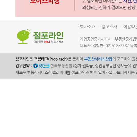
보이스피싱
2. 점포라인 에이전트는
사진, 
의심되는 전화가 걸려오면 담당
회사소개
광고소개
이용약
개업공인중개사표시 :
부동산중개법인
대표자: 김창환 (02)518-7787 등
점포라인
은
프롭테크(Prop-tech)
를 통하여
부동산서비스산업
의 고도화와 융
업무협약 :
(상가 권리금, 상업용부동산 정보공유 업
새로운 부동산서비스산업의 미래를 점포라인과 함께 열어가실 파트너께서는 