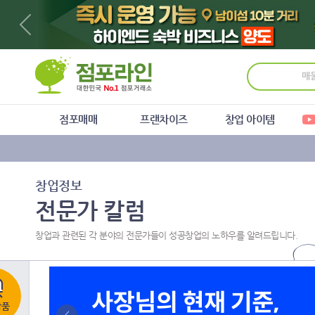
주
본
하
메
문
단
뉴
바
메
바
로
뉴
로
가
바
가
기
로
기
가
기
점포매매
프랜차이즈
창업 아이템
창업정보
전문가 칼럼
창업과 관련된 각 분야의 전문가들이 성공창업의 노하우를 알려드립니다.
상품