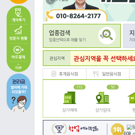
<
업종검색
지
업종선택으로 매물 찾기
지
관심지역을 꼭 선택하세
관심지역
112
52
상가매매
상가임대
손진아
소