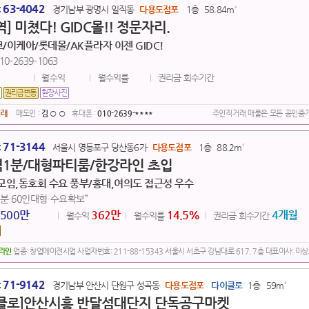
63-4042
:
경기남부 광명시 일직동
다용도점포
1층
58.84m²
] 미쳤다! GIDC몰!! 정문자리.
/이케아/롯데몰/AK플라자 이젠 GIDC!
0-2639-1063
월수익
월수익률
권리금 회수기간
거래
매도인 :
김 ○ ○
휴대폰 :
010-2639-****
주인직거래 매물은 모든 공인중
71-3144
:
서울시 영등포구 당산동6가
다용도점포
1층
88.2m²
1분/대형파티룸/한강라인 초입
모임,동호회 수요 풍부/홍대,여의도 접근성 우수
분·60인대형·수요확보”
,500만
362만
14.5
%
4개월
월수익
월수익률
권리금 회수기간
포라인
업종: 창업에이전시업 사업자번호: 211-88-15343 서울시 서초구 강남대로 617, 7층 대표이사: 이
71-9142
:
경기남부 안산시 단원구 성곡동
다용도점포
다이클로
1층
59m²
클로]안산시흥 반달섬대단지 단독공구마켓