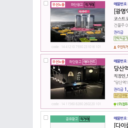
매물번호 
우선노출
하단광고
직거래
[광명역
코스트코
건물주 01
권리금
code : 14 41210 7930 231016 101
주인직
매물번호 
우선노출
하단광고
에이전트
당산역
직장인,
“당산역1
1
권리금
code : 14 11560 8280 260220 101
(주)점
매물번호 
공유광고
직거래
[다이