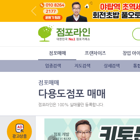
주
본
하
메
문
단
뉴
바
메
바
로
뉴
로
가
바
가
기
로
기
가
기
점포매매
프랜차이즈
창업 아
업종검색
지도검색
상세검색
통
점포매매
다용도점포 매매
점포라인은 100% 실매물만 등록합니다.
광고상품