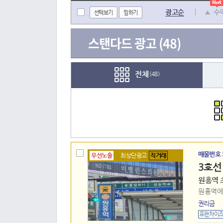
광고순
수
선택보기
찜하기
스탠다드 광고
(48)
전체
(48)
매물번호 
우선노출
최상단광고
직거래
3호선
원흥역 
원흥역에
권리금