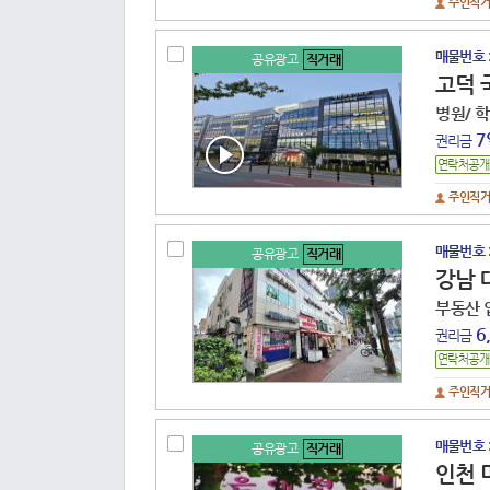
주인직
code : 14 41360 8242 260421 101
매물번호 
공유광고
직거래
고덕 
병원/ 
7
권리금
주인직
code : 14 41220 7856 240822 101
매물번호 
공유광고
직거래
강남 
부동산 
6
권리금
주인직
code : 14 11680 7885 250805 101
매물번호 
공유광고
직거래
인천 