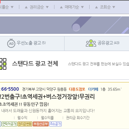
익률순
권리금순
매매가순
조회순
우선노출 광고
공유광고
(5)
(43)
스탠다드 광고 전체
스탠다드 광고 전부를 한눈에 보실수 있습
66-5500
:
경기북부 고양시 덕양구 원흥동
다용도점포
더카페
1층
35.65m²
!2번출구!초역세권+버스정거장앞!무권리
초초역세권 !! 유동인구 많음!
 내려서 도래울과 신원동까지 흩어지는 교통의 요지입니다!
월수익
월수익률
권리금 회수기간