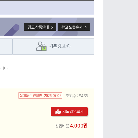
광고 상품안내
광고 노출순서
기본광고
(0)
니다.
실매물 주인확인 :
2026-07-09
조회수 :
5463
지도검색보기
4,000만
창업비용