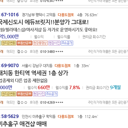
거래
매도인 :
강 ○ ○
휴대폰 :
010-6347-****
주인직거래 매물은 모든 공인중
67-1016
:
경기남부 평택시 고덕동
다용도점포
4층
76.63m²
국제신도시 에듀브릿지!!분양가 그대로!
학원/필라테스샵/마사지샵 등 자가로 운영하시기도 좋아요!
억5,000만
월수익
월수익률
권리금 회수기간
거래
매도인 :
김 ○ ○
휴대폰 :
010-3480-****
주인직거래 매물은 모든 공인중
69-9070
:
서울시 강남구 대치동
다용도점포
1층
33m²
대치동 한티역 역세권 1층 상가
업종제외 다른 업종 제한없음
,000만
660만
7.8
%
9개월
월수익
월수익률
권리금 회수기간
거래
매도인 :
김 ○ ○
휴대폰 :
010-4269-****
주인직거래 매물은 모든 공인중
58-5629
:
인천시 미추홀구 학익동
다용도점포
1층
112.4m²
미추홀구 애견샵 매매