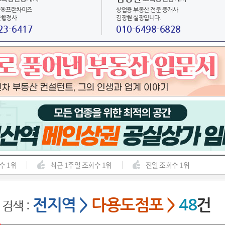
🎯프랜차이즈
상업용 부동산 전문 중개사
문행정사
김장현 실장입니다.
23-6417
010-6498-6828
수 1위
최근 1주일 조회수 1위
전일 조회수 1위
전지역
>
다용도점포
>
48
건
검색 :