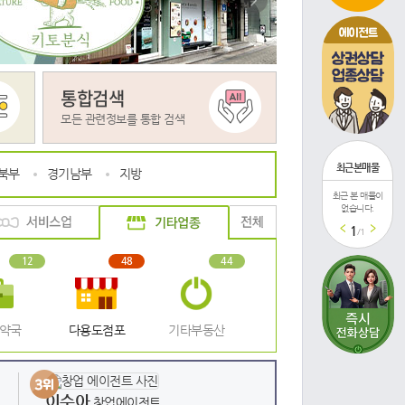
>
에이전트
통합검색
모든 관련정보를 통합 검색
최근본매물
북부
경기남부
지방
최근 본 매물이
최근 본 매물이
최
없습니다.
없습니다.
1
/1
12
48
44
/약국
다용도점포
기타부동산
이수아
창업에이전트