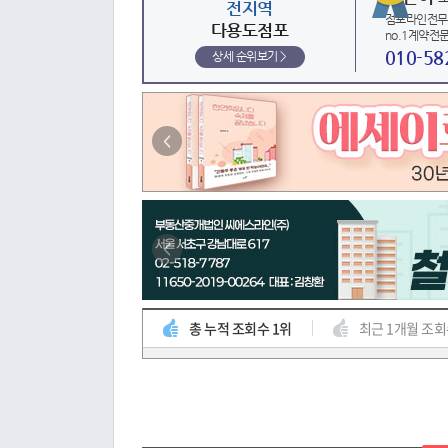
전지역
점포라인전무
다용도점포
no.1계약전
010-58
상세 순위보기 >
<
<
총 누적 조회수 1위
최근 1개월 조회