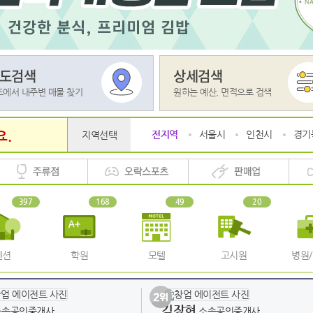
도검색
상세검색
도에서 내주변 매물 찾기
원하는 예산, 면적으로 검색
요.
전지역
서울시
인천시
경기
지역선택
397
168
49
20
펜션
학원
모텔
고시원
병원
김장현
속공인중개사
소속공인중개사