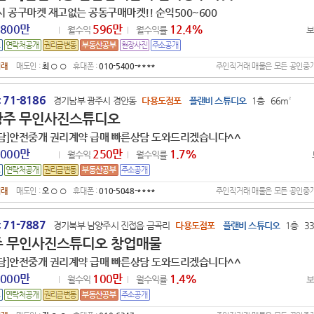
시 공구마켓 재고없는 공동구매마켓!! 순익500~600
,800만
596만
12.4
%
월수익
월수익률
거래
매도인 :
최 ○ ○
휴대폰 :
010-5400-****
주인직거래 매물은 모든 공인중
71-8186
:
경기남부 광주시 경안동
다용도점포
플랜비 스튜디오
1층
66m²
광주 무인사진스튜디오
담]안전중개 권리계약 급매 빠른상담 도와드리겠습니다^^
,000만
250만
1.7
%
월수익
월수익률
거래
매도인 :
오 ○ ○
휴대폰 :
010-5048-****
주인직거래 매물은 모든 공인중
71-7887
:
경기북부 남양주시 진접읍 금곡리
다용도점포
플랜비 스튜디오
1층
3
 무인사진스튜디오 창업매물
담]안전중개 권리계약 급매 빠른상담 도와드리겠습니다^^
,000만
100만
1.4
%
월수익
월수익률