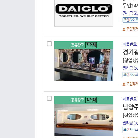
무인24
2
권리금
주인직
code : 14 41273 8242 260510 102
매물번호 
공유광고
직거래
경기
[창업상
5
권리금
주인직
code : 14 41610 8242 260424 101
매물번호 
공유광고
직거래
남양주
[창업상
5
권리금