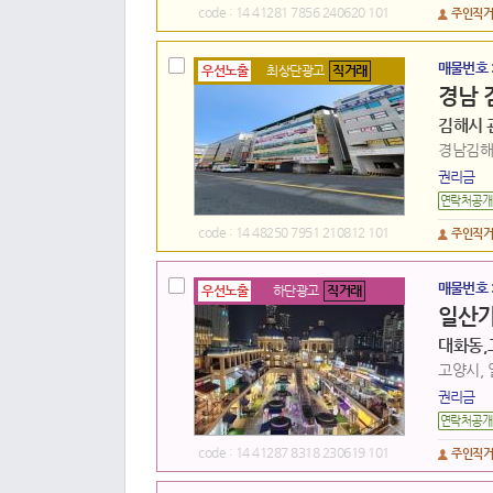
code : 14 41281 7856 240620 101
주인직
매물번호 
우선노출
최상단광고
직거래
경남 
김해시 
경남김해시
권리금
code : 14 48250 7951 210812 101
주인직
매물번호 
우선노출
하단광고
직거래
일산가
대화동,
고양시, 
권리금
code : 14 41287 8318 230619 101
주인직