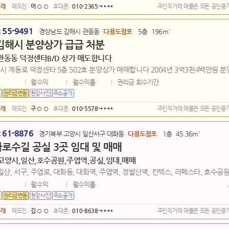
거래
매도인 :
어 ○ ○
휴대폰 :
010-2365-****
주인직거래 매물은 모든 공인중
55-9491
:
경상남도 김해시 관동동
다용도점포
5층
196m²
김해시 분양상가 급급 처분
관동동 덕정센타B/D 상가 매도합니다
 계동로 덕정센타 5층 502호 분양상가 매매합니다 2004년 3억3천4백만원 분양 
월수익
월수익률
권리금 회수기간
거래
매도인 :
구 ○ ○
휴대폰 :
010-5578-****
주인직거래 매물은 모든 공인중
61-8876
:
경기북부 고양시 일산서구 대화동
다용도점포
1층
45.36m²
로수길 공실 3곳 임대 및 매매
고양시,일산,호수공원,주엽역,공실,임대,매매
일산, 서구, 주엽로, 대화동, 대화역, 주엽역, 정발산역, 킨텍스, 라페스타, 호수공원,
월수익
월수익률
거래
매도인 :
김 ○ ○
휴대폰 :
010-8638-****
주인직거래 매물은 모든 공인중