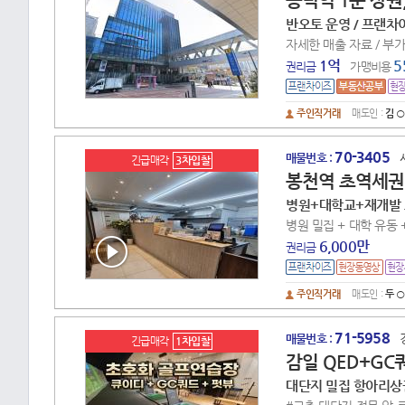
공덕역 1분 상권
반오토 운영 / 프랜차이
자세한 매출 자료 / 부
1억
5
권리금
가맹비용
주인직거래
매도인 :
김 ○
70-3405
매물번호 :
긴급매각
3차입찰
봉천역 초역세권
병원+대학교+재개발 
병원 밀집 + 대학 유동 
6,000만
권리금
주인직거래
매도인 :
두 ○
71-5958
매물번호 :
긴급매각
1차입찰
감일 QED+G
대단지 밀집 항아리상권