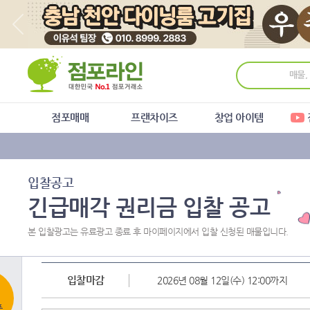
주
본
하
메
문
단
뉴
바
메
바
로
뉴
로
가
바
가
기
로
기
가
기
점포매매
프랜차이즈
창업 아이템
입찰공고
긴급매각 권리금 입찰 공고
본 입찰광고는 유료광고 종료 후 마이페이지에서 입찰 신청된 매물입니다.
입찰마감
2026년 08월 12일(수) 12:00까지
품