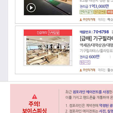
#고층 대단지 정문 앞 코
1억3,000만
권리금
주인직거래
매도인 :
이 ○
70-6798
매물번호 :
긴급매각
5차입찰
[급매] 기구필라
역세권/대학상권/대형
기구필라테스/플라잉요
600만
권리금
주인직거래
매도인 :
김 ○
최근
점포라인 에이전트를 사칭
한
이를 가지고 핸드폰을 개통하여 온
주의!
1. 점포라인은 계약전에
약정된 
보이스피싱
2. 점포라인 에이전트는
사진, 실