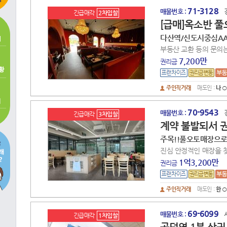
71-3128
매물번호 :
긴급매각
2차입찰
[급매]옥소반 풀
다산역/신도시중심A
부동산 교환 등의 문의
7,200만
권리금
주인직거래
매도인 :
나 ○
70-9543
매물번호 :
긴급매각
3차입찰
계약 불발되서 권
주목!!풀오토매장으로
진심 안정적인 매장을 
1억3,200만
권리금
주인직거래
매도인 :
한 ○
69-6099
매물번호 :
긴급매각
1차입찰