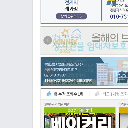
전지역
경력 20년!
제과점
경험과 노하
010-75
상세 순위보기 >
<
<
총 누적 조회수 1위
최근 1개월 조회
5천만원~1억원 미만
1억원~
중간광고
에이전트