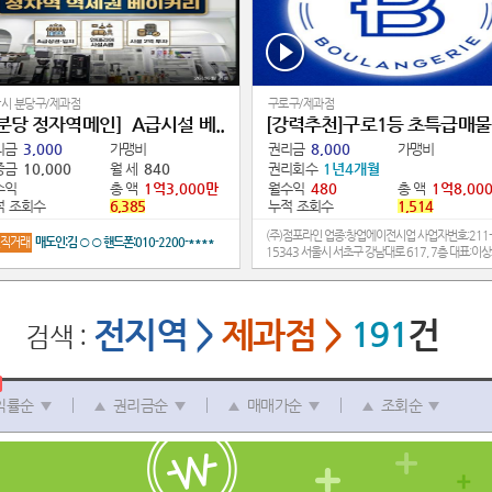
시 분당구/제과점
구로구/제과점
분당 정자역메인］A급시설 베..
[강력추천]구로1등 초특급매물.
리금
3,000
가맹비
권리금
8,000
가맹비
증금
10,000
월 세
840
권리회수
1년4개월
수익
총 액
1억3,000만
월수익
480
총 액
1억8,00
적 조회수
6,385
누적 조회수
1,514
(주)점포라인 업종:창업에이전시업 사업자번호:211-
직거래
매도인:김 ○ ○ 핸드폰:010-2200-****
15343 서울시 서초구 강남대로 617, 7층 대표:이
전지역
>
제과점
>
191
건
검색 :
익률순
권리금순
매매가순
조회순