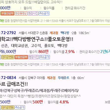
시피 상호까지 모두 드림!!배달없이도 고수익!!
,000만
월수익
월수익률
권리금 회수기간
포라인
업종: 창업에이전시업 사업자번호: 211-88-15343 서울시 서초구 강남대로 617, 7층 대표이사: 이
72-2792
:
서울시 서대문구 신촌동
제과점
빽다방
-2층
186.5m²
학교!!빽다방빵연구소!!풀오토운영!!
，신촌，대학교상권，고수익，풀오토，빽다방
억6,000만
860만
2.9
%
2년6
월수익
월수익률
권리금 회수기간
포라인
업종: 창업에이전시업 사업자번호: 211-88-15343 서울시 서초구 강남대로 617, 7층 대표이사: 이
72-0834
:
서울시 강북구 미아동
제과점
뚜레쥬르
1층
66m²
르 급매조건!!
하!강북구성북구/뚜레쥬르/제과점/뚜레주르베이커리/
저렴^^ 대단지 독점^^빵집/프랜차이즈양도양수/창업상담^^
,500만
500만
4.8
%
월수익
월수익률
보