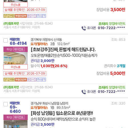
우선노출
3,500만
창업비용
실매물 주인확인 : 2026-07-09
(주)점포라인
사업자번호 : 211-88-15343
조태리
창업에이전트
서울시 서초구 대표이사 : 이상희
휴대폰
010-7222-****
매물번호
경기북부 의정부시 신곡동
조회 : 853
68-4194
요가/필라테스
2층
132.5m²
[초보강추]진짜,돈벌게 해드린답니다.
하단
에이전트
오토운영/매출2천/순익500~1000/직원승계가
권리금
3,000만
월수익
1,030만(
20.6
%)
권리회수
2개월
우선노출
5,000만
창업비용
실매물 주인확인 : 2026-07-09
(주)점포라인
사업자번호 : 211-88-15343
조태리
창업에이전트
서울시 서초구 대표이사 : 이상희
휴대폰
010-7222-****
매물번호
경기남부 화성시 남양읍 남양리
조회 : 330
69-
요가/필라테스
1층
89.55m²
6460
[화성 남양읍] 입소문으로 8년운영!!
하단
에이전트
순익 800/네이버 예약상담만으로 순익이 높은
권리금
3,500만