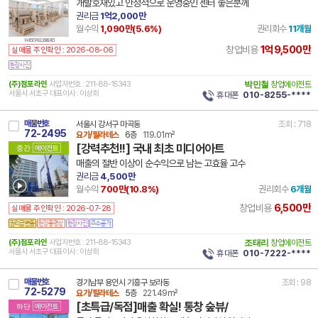
개발호재있고 안정적으로 운영중인 센터 좋은분께
권리금
1억2,000만
월수익
1,090만(
5.6
%)
권리회수
11개월
14 41570 7492 260604 101
1억9,500만
창업비용
실매물 주인확인 : 2026-08-06
(주)점포라인
사업자번호 : 211-88-15343
박민철
창업에이전트
서울시 서초구 대표이사 : 이상희
휴대폰
010-8255-****
매물번호
서울시 강서구 마곡동
조회 : 718
72-2495
요가/필라테스
6층
119.01m²
[강력추천!!] 국내 최초 미디어아트
중간
에이전트
매출의 절반 이상이 순수익으로 남는 고효율 고수
권리금
4,500만
월수익
700만(
10.8
%)
권리회수
6개월
6,500만
창업비용
실매물 주인확인 : 2026-07-28
(주)점포라인
사업자번호 : 211-88-15343
조태리
창업에이전트
서울시 서초구 대표이사 : 이상희
휴대폰
010-7222-****
매물번호
경기남부 용인시 기흥구 보라동
조회 : 98
72-5279
요가/필라테스
5층
221.49m²
[초특급/독점]매출 확실! 통창 숲뷰/
하단
에이전트