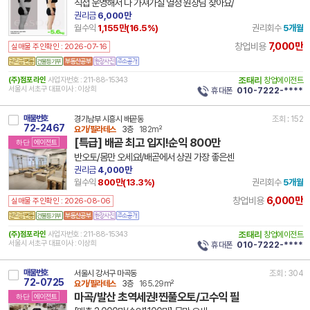
직접 운영해서 다 가져가실 열정 원장님 찾아요/
권리금
6,000만
월수익
1,155만(
16.5
%)
권리회수
5개월
7,000만
창업비용
실매물 주인확인 : 2026-07-16
건물등기부
(주)점포라인
사업자번호 : 211-88-15343
조태리
창업에이전트
서울시 서초구 대표이사 : 이상희
휴대폰
010-7222-****
매물번호
경기남부 시흥시 배곧동
조회 : 152
72-2467
요가/필라테스
3층
182m²
[특급] 배곧 최고 입지!순익 800만
하단
에이전트
반오토/몸만 오세요!/배곧에서 상권 가장 좋은센
권리금
4,000만
월수익
800만(
13.3
%)
권리회수
5개월
6,000만
창업비용
실매물 주인확인 : 2026-08-06
건물등기부
(주)점포라인
사업자번호 : 211-88-15343
조태리
창업에이전트
서울시 서초구 대표이사 : 이상희
휴대폰
010-7222-****
매물번호
서울시 강서구 마곡동
조회 : 304
72-0725
요가/필라테스
3층
165.29m²
마곡/발산 초역세권!찐풀오토/고수익 필
하단
에이전트