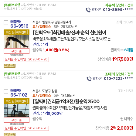
(주)점포라인
사업자번호 : 211-88-15343
이유석
창업에이전트
서울시 서초구 대표이사 : 이상희
휴대폰
010-8999-****
매물번호
서울시 영등포구 영등포동4가
조회 : 2095
66-9516
요가/필라테스
3층
297.52m²
[완벽오토]최강매출/진짜!순익 천만원이
최상단
에이전트
바로옆초역세권/모든직원인계/모든시스템 완벽/모든
권리금
1억
월수익
1,480만(
8.5
%)
권리회수
6개월
우선노출
14 11620 8239 240804 101
1억7,500만
창업비용
실매물 주인확인 : 2026-07-28
(주)점포라인
사업자번호 : 211-88-15343
조태리
창업에이전트
서울시 서초구 대표이사 : 이상희
휴대폰
010-7222-****
매물번호
서울시 도봉구 창동
조회 : 1153
65-1102
요가/필라테스
5층
181.18m²
[알짜!!]권리금1억3천/월순익2500
최상단
에이전트
권리금회수최단기!!/회원단가높음!/재활치료강사진
권리금
1억9,000만
월수익
권리회수
우선노출
14 11320 8239 240202 101
2억2,000만
창업비용
실매물 주인확인 : 2026-07-20