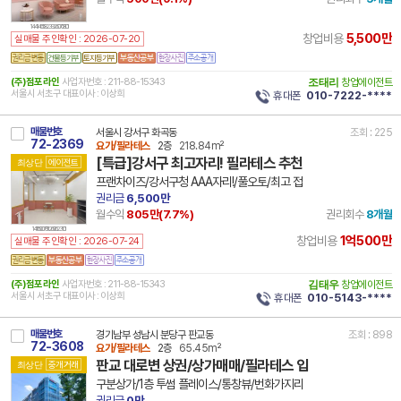
14 41465 8239 260708 101
5,500만
창업비용
실매물 주인확인 : 2026-07-20
건물등기부
토지등기부
(주)점포라인
사업자번호 : 211-88-15343
조태리
창업에이전트
서울시 서초구 대표이사 : 이상희
휴대폰
010-7222-****
매물번호
서울시 강서구 화곡동
조회 : 225
72-2369
요가/필라테스
2층
218.84m²
[특급]강서구 최고자리! 필라테스 추천
최상단
에이전트
프랜차이즈/강서구청 AAA자리!/풀오토/최고 접
권리금
6,500만
월수익
805만(
7.7
%)
권리회수
8개월
14 11500 7911 260623 101
1억500만
창업비용
실매물 주인확인 : 2026-07-24
(주)점포라인
사업자번호 : 211-88-15343
김태우
창업에이전트
서울시 서초구 대표이사 : 이상희
휴대폰
010-5143-****
매물번호
경기남부 성남시 분당구 판교동
조회 : 898
72-3608
요가/필라테스
2층
65.45m²
판교 대로변 상권/상가매매/필라테스 입
최상단
중개거래
구분상가/1층 투썸 플레이스/통창뷰/번화가지리
권리금
0만