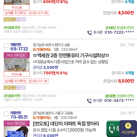
월수익
800만(
17.8
%)
권리회수
4개월
우선노출
4,500만
창업비용
실매물 주인확인 : 2026-07-28
(주)점포라인
사업자번호 : 211-88-15343
조태리
창업에이전트
서울시 서초구 대표이사 : 이상희
휴대폰
010-7222-****
매물번호
경기남부 부천시 원미구 상동
조회 : 1118
69-1722
요가/필라테스
2층
235.99m²
ㅁ역세권 2층 전면통유리 기구시설최상ㅁ
하단
에이전트
ㅁ대표님께서 다른사업으로 거의 갈수 없는 상황입
권리금
2,500만
월수익
750만(
11.5
%)
권리회수
3개월
우선노출
6,500만
창업비용
실매물 주인확인 : 2026-07-16
(주)점포라인
사업자번호 : 211-88-15343
윤태현
창업에이전트
서울시 서초구 대표이사 : 이상희
휴대폰
010-3472-****
매물번호
경기남부 용인시 기흥구 구갈동
조회 : 197
70-8531
요가/필라테스
1층
330.58m²
[반오토] 대단지 아파트 독점 항아리
하단
에이전트
0
강사 겸업 시 월 순수익 1,500만원 가능/하
최근본매물
권리금
6,000만