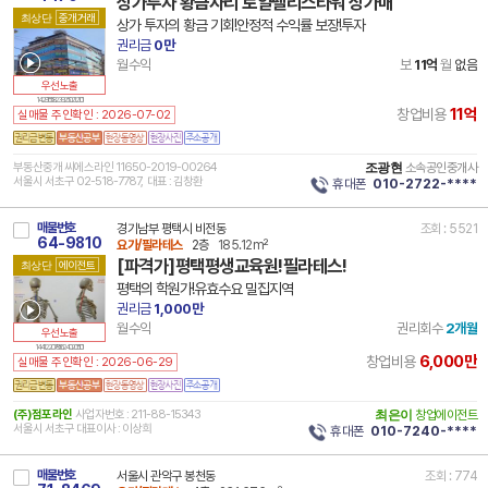
상가투자 황금자리 로얄팰리스타워 상가매
최상단
중개거래
상가 투자의 황금 기회!안정적 수익률 보장!투자
권리금
0만
월수익
보
11억
월
없음
우선노출
14 29155 8239 250212 101
11억
창업비용
실매물 주인확인 : 2026-07-02
부동산중개 씨에스라인 11650-2019-00264
조광현
소속공인중개사
서울시 서초구 02-518-7787, 대표 : 김창환
휴대폰
010-2722-****
매물번호
경기남부 평택시 비전동
조회 : 5521
64-9810
요가/필라테스
2층
185.12m²
[파격가]평택평생교육원!필라테스!
최상단
에이전트
평택의 학원가!유효수요 밀집지역
권리금
1,000만
월수익
권리회수
2개월
우선노출
14 41220 7856 240205 101
6,000만
창업비용
실매물 주인확인 : 2026-06-29
(주)점포라인
사업자번호 : 211-88-15343
최은이
창업에이전트
서울시 서초구 대표이사 : 이상희
휴대폰
010-7240-****
매물번호
서울시 관악구 봉천동
조회 : 774