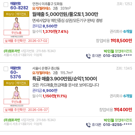
매물번호
인천시 미추홀구 도화동
조회 : 1252
60-8282
요가/필라테스
2층
331m²
월매출 5,000만원/풀오토1,300만
최상단
에이전트
면세사업자/ 메인중심 상권/모든기구 완비/ 증빙
권리금
8,500만
월수익
1,370만(
7.4
%)
권리회수
6개월
우선노출
14 41117 7492 230317 101
1억8,500만
창업비용
실매물 주인확인 : 2026-07-02
(주)점포라인
사업자번호 : 211-88-15343
박민철
창업에이전트
서울시 서초구 대표이사 : 이상희
휴대폰
010-8255-****
매물번호
서울시 은평구 증산동
조회 : 1345
60-
요가/필라테스
2층
115.7m²
5376
특급 매출3.900만원/순익1,100이
최상단
에이전트
모든 카드매출,현금매출 문서로 보여드립니다
권리금
6,900만
월수익
1,150만(
11.1
%)
권리회수
6개월
우선노출
14 11380 7492 230220 101
1억400만
창업비용
실매물 주인확인 : 2026-08-07
(주)점포라인
사업자번호 : 211-88-15343
박민철
창업에이전트
서울시 서초구 대표이사 : 이상희
휴대폰
010-8255-****