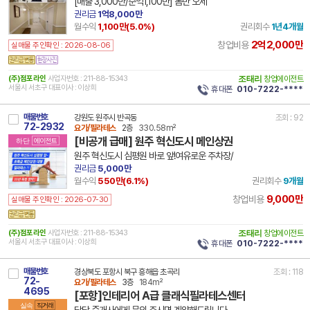
[매출 3,000만/순익1,100만] 몸만 오세
권리금
1억8,000만
월수익
1,100만(
5.0
%)
권리회수
1년4개월
2억2,000만
창업비용
실매물 주인확인 : 2026-08-06
(주)점포라인
사업자번호 : 211-88-15343
조태리
창업에이전트
서울시 서초구 대표이사 : 이상희
휴대폰
010-7222-****
매물번호
강원도 원주시 반곡동
조회 : 92
72-2932
요가/필라테스
2층
330.58m²
[비공개 급매] 원주 혁신도시 메인상권
하단
에이전트
원주 혁신도시 심평원 바로 앞!여유로운 주차장/
권리금
5,000만
월수익
550만(
6.1
%)
권리회수
9개월
9,000만
창업비용
실매물 주인확인 : 2026-07-30
(주)점포라인
사업자번호 : 211-88-15343
조태리
창업에이전트
서울시 서초구 대표이사 : 이상희
휴대폰
010-7222-****
매물번호
경상북도 포항시 북구 흥해읍 초곡리
조회 : 118
72-
요가/필라테스
3층
184m²
4695
[포항]인테리어 A급 클래식필라테스센터
실속
직거래