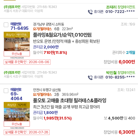
(주)점포라인
사업자번호 : 211-88-15343
조태리
창업에이전트
서울시 서초구 대표이사 : 이상희
휴대폰
010-7222-****
매물번호
경기남부 광명시 소하동
조회 : 199
71-6495
요가/필라테스
6층
223m²
플라잉&월요가/순익1,010만원
최상단
에이전트
반오토 운영 /안정적 매출 + 충성회원 확보된
권리금
2,000만
월수익
710만(
11.8
%)
권리회수
2개월
우선노출
14 41210 7492 260402 101
6,000만
창업비용
실매물 주인확인 : 2026-08-06
(주)점포라인
사업자번호 : 211-88-15343
박민철
창업에이전트
서울시 서초구 대표이사 : 이상희
휴대폰
010-8255-****
매물번호
인천시 부평구 삼산동
조회 : 13241
69-
요가/필라테스
2층
369.96m²
4064
풀오토 고매출 초대형 필라테스&플라잉
최상단
직거래
최근 3년간 월 매출 공개! 부평 최고급 항아리
권리금
1,800만
월수익
1,985만(
31.5
%)
보
4,500만
월
400
우선노출
14 28237 8003 250529 101
6,300만
창업비용
실매물 주인확인 : 2026-07-28