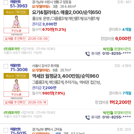
매물번호
경기남부 수원시 영통구 망포동
조회 : 461
51-3963
요가/필라테스
3층
264.46m²
요가&필라테스 매출2,000/순익650
최상단
에이전트
풀오토 운영 /그룹룸3개/개인룸1개/요가룸1개/
권리금
3,000만
월수익
670만(
11.2
%)
권리회수
4개월
우선노출
14 41117 7492 181226 101
6,000만
창업비용
실매물 주인확인 : 2026-08-06
(주)점포라인
사업자번호 : 211-88-15343
박민철
창업에이전트
서울시 서초구 대표이사 : 이상희
휴대폰
010-8255-****
매물번호
서울시 강서구 화곡동
조회 : 4389
71-3006
요가/필라테스
6층
267m²
역세권 월평균3,400만원/순익960
최상단
에이전트
그룹룸3개,개인룸2개,주차가능, 역세권 접근성,
권리금
7,200만
월수익
960만(
7.9
%)
권리회수
7개월
우선노출
14 11500 7492 260219 101
1억2,200만
창업비용
실매물 주인확인 : 2026-05-14
(주)점포라인
사업자번호 : 211-88-15343
박민철
창업에이전트
서울시 서초구 대표이사 : 이상희
휴대폰
010-8255-****
매물번호
경기남부 평택시 고덕동
조회 : 205
71-5015