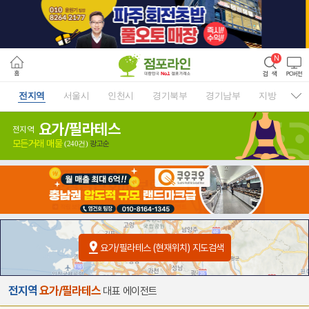
전지역
서울시
인천시
경기북부
경기남부
지방
요가/필라테스
전지역
모든거래 매물
광고순
(240건)
요가/필라테스 (현재위치) 지도검색
전지역
요가/필라테스
대표 에이전트