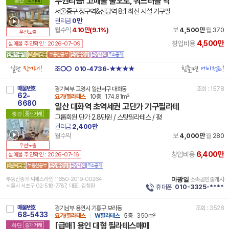
무권리금! 고매출 풀오토, 쿼드러플 역
중간
직거래
서울중구 청구역&신당역 8:1 최신 시설 기구필
권리금
0만
월수익
410만(
9.1
%)
보
4,500만
월
370
우선노출
4,500만
창업비용
실매물 주인확인 : 2026-07-09
일단
직거래!
힘들면
에이전트!
조○○
010-4736-★★★★
매물번호
경기북부 고양시 일산서구 대화동
조회 : 1578
62-
요가/필라테스
10층
174.81m²
6680
일산 대화역 초역세권 고단가 기구필라테
중간
중개거래
그룹회원 단가 2.8만원 / 스탓필라테스 / 평
권리금
2,400만
월수익
보
4,000만
월
280
우선노출
6,400만
창업비용
실매물 주인확인 : 2026-07-16
부동산중개 씨에스라인 11650-2019-00264
마광일
소속공인중개사
서울시 서초구 02-518-7787, 대표 : 김창환
휴대폰
010-3325-****
매물번호
경기남부 용인시 기흥구 보라동
조회 : 3528
68-5433
요가/필라테스
W필라테스
5층
350m²
[급매] 용인 대형 필라테스매매
하단
중개거래