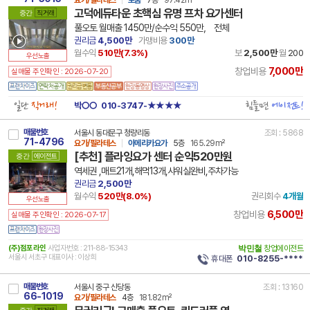
요가/필라테스
로움
7층
97.42m²
고덕에듀타운 초핵심 유명 프차 요가센터
중간
직거래
풀오토 월매출 1450만/순수익 550만， 전체
권리금
4,500만
가맹비용
300만
월수익
510만(
7.3
%)
보
2,500만
월
200
우선노출
7,000만
창업비용
실매물 주인확인 : 2026-07-20
일단
직거래!
힘들면
에이전트!
박○○
010-3747-★★★★
매물번호
서울시 동대문구 청량리동
조회 : 5868
71-4796
요가/필라테스
아메리카요가
5층
165.29m²
[추천] 플라잉요가 센터 순익520만원
중간
에이전트
역세권 ,매트21개,해먹13개,샤워실완비,주차가능
권리금
2,500만
월수익
520만(
8.0
%)
권리회수
4개월
우선노출
6,500만
창업비용
실매물 주인확인 : 2026-07-17
(주)점포라인
사업자번호 : 211-88-15343
박민철
창업에이전트
서울시 서초구 대표이사 : 이상희
휴대폰
010-8255-****
매물번호
서울시 중구 신당동
조회 : 13160
66-1019
요가/필라테스
4층
181.82m²