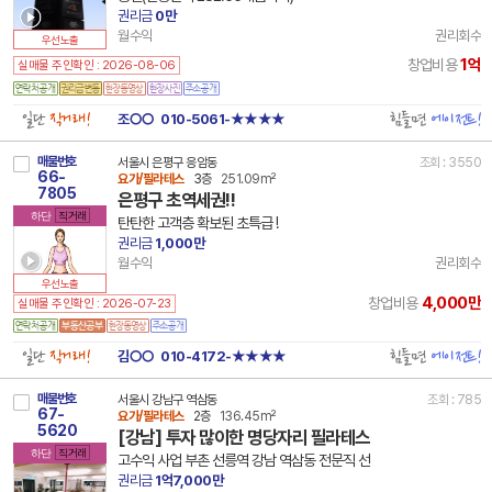
권리금
0만
월수익
권리회수
우선노출
1억
창업비용
실매물 주인확인 : 2026-08-06
일단
직거래!
힘들면
에이전트!
조○○
010-5061-★★★★
매물번호
서울시 은평구 응암동
조회 : 3550
66-
요가/필라테스
3층
251.09m²
7805
은평구 초역세권!!
하단
직거래
탄탄한 고객층 확보된 초특급 !
권리금
1,000만
월수익
권리회수
우선노출
4,000만
창업비용
실매물 주인확인 : 2026-07-23
일단
직거래!
힘들면
에이전트!
김○○
010-4172-★★★★
매물번호
서울시 강남구 역삼동
조회 : 785
67-
요가/필라테스
2층
136.45m²
5620
[강남] 투자 많이한 명당자리 필라테스
하단
직거래
고수익 사업 부촌 선릉역 강남 역삼동 전문직 선
권리금
1억7,000만