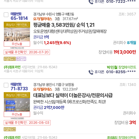
서울시 서초구 대표이사 : 이상희
휴대폰
010-7222-****
매물번호
경기남부 수원시 영통구 매탄동
조회 : 3657
65-1814
요가/필라테스
3층
317.67m²
평균매출 3,583만원/ 순익 1,21
최상단
에이전트
오토운영/대형센터/대학상권/주거상권/알짜매장
권리금
1억
월수익
1,245만(
9.6
%)
권리회수
8개월
우선노출
14 41117 7492 240223 101
1억3,000만
창업비용
실매물 주인확인 : 2026-07-20
(주)점포라인
사업자번호 : 211-88-15343
박민철
창업에이전트
서울시 서초구 대표이사 : 이상희
휴대폰
010-8255-****
매물번호
경기남부 용인시 기흥구 보정동
조회 : 1340
71-8733
요가/필라테스
3층
132.23m²
대표님보다 실력이 더높은강사/전문의사급
최상단
에이전트
완벽한 시스템/재등록 98프로신화/만족도 최강!
권리금
2억7,000만
월수익
권리회수
우선노출
14 41463 8239 260501 101
3억
창업비용
실매물 주인확인 : 2026-08-03
(주)점포라인
사업자번호 : 211-88-15343
조태리
창업에이전트