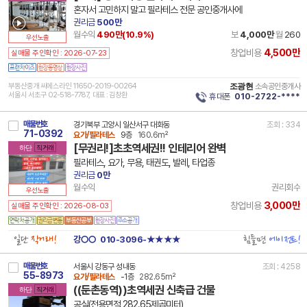
혼자서 고민하지 말고 필라테스 전문 공인중개사에
권리금
500만
월수익
490만(
10.9
%)
보
4,000만
월
260
우선노출
4,500만
창업비용
실매물 주인확인 : 2026-07-23
부동산중개 씨에스라인 11650-2019-00264
조광현
소속공인중개사
서울시 서초구 02-518-7787, 대표 : 김창환
휴대폰
010-2722-****
매물번호
경기북부 고양시 일산서구 대화동
조회 : 334
71-0392
요가/필라테스
9층
160.6m²
[무권리!]초초역세권!! 인테리어 완벽
하단
직거래
필라테스, 요가, 무용, 태권도, 발레, 타업종
권리금
0만
월수익
권리회수
우선노출
3,000만
창업비용
실매물 주인확인 : 2026-08-03
일단
직거래!
힘들면
에이전트!
강○○
010-3096-★★★★
매물번호
서울시 강동구 성내동
조회 : 4258
55-8973
요가/필라테스
-1층
282.65m²
((둔촌동역))초역세권 신축급 건물
하단
직거래
공실(전용면적 282.65제곱미터)