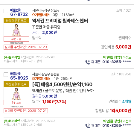
매물번호
서울시 동작구 상도동
조회 : 1021
67-8732
요가/필라테스
3층
121.68m²
역세권 프리미엄 필라테스 센터
최상단
에이전트
꾸준한 매출 유지중
권리금
2,000만
월수익
권리회수
우선노출
14 11590 7492 241202 101
5,000만
창업비용
실매물 주인확인 : 2026-07-29
(주)점포라인
사업자번호 : 211-88-15343
박민철
창업에이전트
서울시 서초구 대표이사 : 이상희
휴대폰
010-8255-****
매물번호
서울시 강남구 논현동
조회 : 163956
65-8925
요가/필라테스
-1층
250m²
[특] 매출4,500만원/순익1,160
최상단
에이전트
역세권 / 풀오토 운영 / 직원 인수인계 노하
권리금
5,000만
월수익
1,160만(
7.7
%)
권리회수
4개월
우선노출
14 11680 7492 240415 101
1억5,000만
창업비용
실매물 주인확인 : 2026-07-24
(주)점포라인
사업자번호 : 211-88-15343
박민철
창업에이전트
서울시 서초구 대표이사 : 이상희
휴대폰
010-8255-****