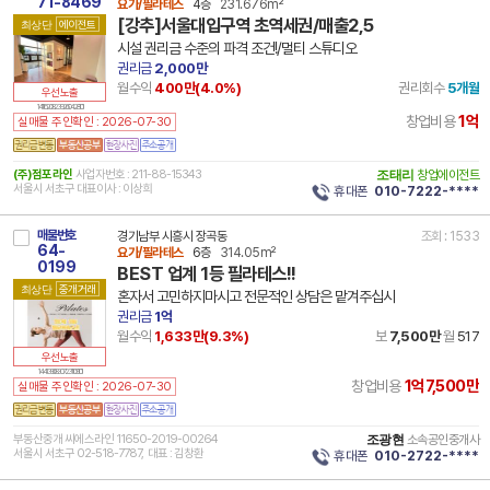
71-8469
요가/필라테스
4층
231.676m²
[강추]서울대입구역 초역세권/매출2,5
최상단
에이전트
시설 권리금 수준의 파격 조건!/멀티 스튜디오
권리금
2,000만
월수익
400만(
4.0
%)
권리회수
5개월
우선노출
14 11620 8239 260428 101
1억
창업비용
실매물 주인확인 : 2026-07-30
(주)점포라인
사업자번호 : 211-88-15343
조태리
창업에이전트
서울시 서초구 대표이사 : 이상희
휴대폰
010-7222-****
매물번호
경기남부 시흥시 장곡동
조회 : 1533
64-
요가/필라테스
6층
314.05m²
0199
BEST 업계 1등 필라테스!!
최상단
중개거래
혼자서 고민하지마시고 전문적인 상담은 맡겨주십시
권리금
1억
월수익
1,633만(
9.3
%)
보
7,500만
월
517
우선노출
14 41390 8307 231109 101
1억7,500만
창업비용
실매물 주인확인 : 2026-07-30
부동산중개 씨에스라인 11650-2019-00264
조광현
소속공인중개사
서울시 서초구 02-518-7787, 대표 : 김창환
휴대폰
010-2722-****