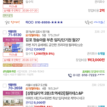
월수익
권리회수
우선노출
2억
창업비용
실매물 주인확인 : 2026-07-20
일단
직거래!
힘들면
에이전트!
허○○
010-8698-★★★★
매물번호
경기남부 김포시 장기동
조회 : 211
71-6130
요가/필라테스
5층
175.21m²
김포 청송마을 부촌 입지/단기권 월27
하단
에이전트
주변 저가 공세에도 굳건한 프리미엄 필라테스/순
권리금
7,000만
월수익
1,290만(
9.9
%)
권리회수
5개월
우선노출
1억3,000만
창업비용
실매물 주인확인 : 2026-07-14
(주)점포라인
사업자번호 : 211-88-15343
조태리
창업에이전트
서울시 서초구 대표이사 : 이상희
휴대폰
010-7222-****
매물번호
서울시 성동구 도선동
조회 : 2529
70-2658
요가/필라테스
4층
165.2m²
[상왕십리역 2분/초역세권]필라테스&P
하단
에이전트
아파트 대단지+대로변 최상 입지/바로 계약시 네고
권리금
5,000만
월수익
700만(
6.4
%)
권리회수
7개월