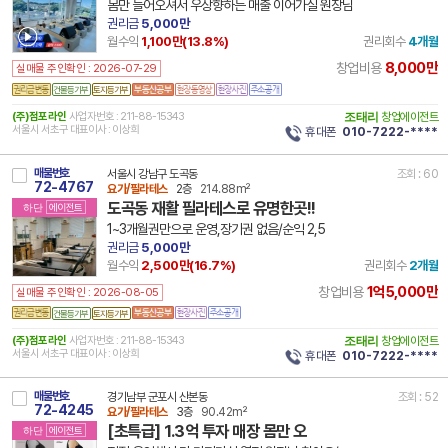
몸만 들어오셔서 우상향하는 매출 이어가실 원장님
권리금
5,000만
월수익
1,100만(
13.8
%)
권리회수
4개월
8,000만
창업비용
실매물 주인확인 : 2026-07-29
건물등기부
토지등기부
(주)점포라인
사업자번호 : 211-88-15343
조태리
창업에이전트
서울시 서초구 대표이사 : 이상희
휴대폰
010-7222-****
매물번호
서울시 강남구 도곡동
조회 : 60
72-4767
요가/필라테스
2층
214.88m²
도곡동 재활 필라테스로 유명한곳!!
하단
에이전트
1~3개월권만으로 운영,장기권 없음/순익 2,5
권리금
5,000만
월수익
2,500만(
16.7
%)
권리회수
2개월
1억5,000만
창업비용
실매물 주인확인 : 2026-08-05
건물등기부
토지등기부
(주)점포라인
사업자번호 : 211-88-15343
조태리
창업에이전트
서울시 서초구 대표이사 : 이상희
휴대폰
010-7222-****
매물번호
경기남부 군포시 산본동
조회 : 52
72-4245
요가/필라테스
3층
90.42m²
[초특급] 1.3억 투자 매장 몸만 오
하단
에이전트