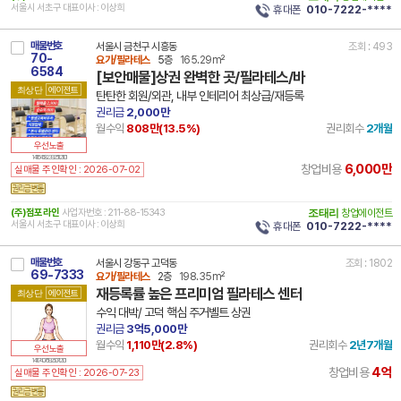
서울시 서초구 대표이사 : 이상희
휴대폰
010-7222-****
매물번호
서울시 금천구 시흥동
조회 : 493
70-
요가/필라테스
5층
165.29m²
6584
[보안매물]상권 완벽한 곳/필라테스/바
최상단
에이전트
탄탄한 회원/외관, 내부 인테리어 최상급/재등록
권리금
2,000만
월수익
808만(
13.5
%)
권리회수
2개월
우선노출
14 11545 8239 251121 101
6,000만
창업비용
실매물 주인확인 : 2026-07-02
(주)점포라인
사업자번호 : 211-88-15343
조태리
창업에이전트
서울시 서초구 대표이사 : 이상희
휴대폰
010-7222-****
매물번호
서울시 강동구 고덕동
조회 : 1802
69-7333
요가/필라테스
2층
198.35m²
재등록률 높은 프리미엄 필라테스 센터
최상단
에이전트
수익 대박/ 고덕 핵심 주거벨트 상권
권리금
3억5,000만
월수익
1,110만(
2.8
%)
권리회수
2년7개월
우선노출
14 11740 7619 250712 101
4억
창업비용
실매물 주인확인 : 2026-07-23