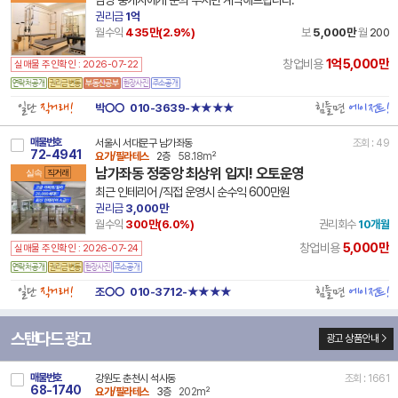
담당 중개사에게 문의 주시면 계약해드립니다.
권리금
1억
월수익
435만(
2.9
%)
보
5,000만
월
200
1억5,000만
창업비용
실매물 주인확인 : 2026-07-22
일단
직거래!
힘들면
에이전트!
박○○
010-3639-★★★★
매물번호
서울시 서대문구 남가좌동
조회 : 49
72-4941
요가/필라테스
2층
58.18m²
남가좌동 정중앙 최상위 입지! 오토운영
실속
직거래
최근 인테리어 /직접 운영시 순수익 600만원
권리금
3,000만
월수익
300만(
6.0
%)
권리회수
10개월
5,000만
창업비용
실매물 주인확인 : 2026-07-24
일단
직거래!
힘들면
에이전트!
조○○
010-3712-★★★★
스탠다드 광고
광고 상품안내
매물번호
강원도 춘천시 석사동
조회 : 1661
68-1740
요가/필라테스
3층
202m²