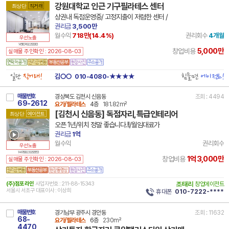
강원대학교 인근 기구필라테스 센터
최상단
직거래
상권내 독점운영중/ 고정지출이 저렴한 센터 /
권리금
3,500만
월수익
718만(
14.4
%)
권리회수
4개월
우선노출
14 51110 7492 250108 101
5,000만
창업비용
실매물 주인확인 : 2026-08-03
일단
직거래!
힘들면
에이전트!
김○○
010-4080-★★★★
매물번호
경상북도 김천시 신음동
조회 : 4494
69-2612
요가/필라테스
4층
181.82m²
[김천시 신음동] 독점자리,특급인테리어
최상단
에이전트
오픈 1년/위치 정말 좋습니다.!!/월임대료가
권리금
1억
월수익
권리회수
우선노출
14 47150 8239 250515 101
1억3,000만
창업비용
실매물 주인확인 : 2026-08-03
(주)점포라인
사업자번호 : 211-88-15343
조태리
창업에이전트
서울시 서초구 대표이사 : 이상희
휴대폰
010-7222-****
매물번호
경기남부 광주시 경안동
조회 : 11632
68-
요가/필라테스
6층
230m²
4470