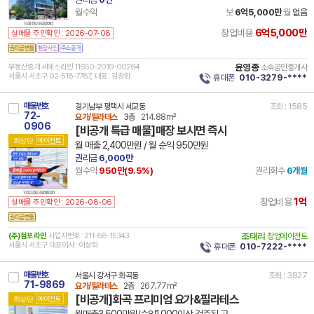
월수익
보
6억5,000만
월
없음
14 41135 8239 260708 101
6억5,000만
창업비용
실매물 주인확인 : 2026-07-08
부동산중개 씨에스라인 11650-2019-00264
윤영종
소속공인중개사
서울시 서초구 02-518-7787, 대표 : 김창환
휴대폰
010-3279-****
매물번호
경기남부 평택시 세교동
조회 : 1585
72-
요가/필라테스
3층
214.88m²
0906
[비공개 특급 매물]매장 보시면 즉시
최상단
에이전트
월 매출 2,400만원 / 월 순익 950만원
권리금
6,000만
월수익
950만(
9.5
%)
권리회수
6개월
14 41220 8239 260603 101
1억
창업비용
실매물 주인확인 : 2026-08-06
(주)점포라인
사업자번호 : 211-88-15343
조태리
창업에이전트
서울시 서초구 대표이사 : 이상희
휴대폰
010-7222-****
매물번호
서울시 강서구 화곡동
조회 : 3827
71-9869
요가/필라테스
2층
267.77m²
[비공개]화곡 프리미엄 요가&필라테스
최상단
에이전트