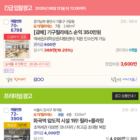
긴급 입찰광고
2026년 08월 12일(수) 12:00까지
매물번호
경기남부 용인시 기흥구 구갈동
조회 : 1859
70-
요가/필라테스
7층
248m²
6798
[급매] 기구필라테스 순익 350만원
긴급매각
입찰
역세권/대학상권/대형센터/ 직원 인수인계 가능
권리금
600만
월수익
369만(10.25%)
권리회수
1개월
14 41463 7492 251125 101
3,600만
창업비용
실매물 주인확인 : 2026-07-02
일단
직거래!
힘들면
에이전트!
김○○
프리미엄 광고
광고 상품안내
매물번호
서울시 강서구 화곡동
조회 : 263
72-
요가/필라테스
로움
4층
330m²
3906
화곡역 압도적 시설 1위! 필라+플라잉
최상단
직거래
초역세권 대로변 코너자리 / 최고급 초대형 복합
권리금
4,000만
월수익
보
4,000만
월
388