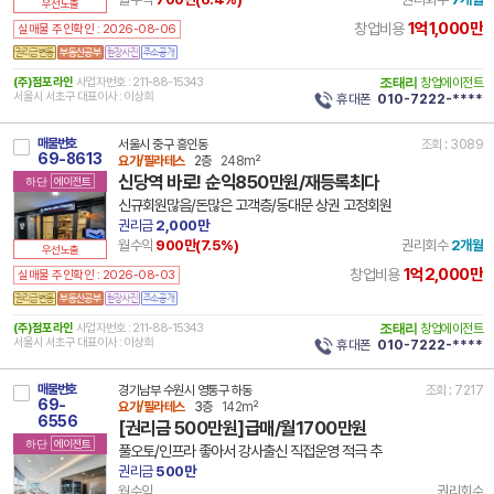
우선노출
1억1,000만
창업비용
실매물 주인확인 : 2026-08-06
(주)점포라인
사업자번호 : 211-88-15343
조태리
창업에이전트
서울시 서초구 대표이사 : 이상희
휴대폰
010-7222-****
매물번호
서울시 중구 흥인동
조회 : 3089
69-8613
요가/필라테스
2층
248m²
신당역 바로! 순익850만원/재등록최다
하단
에이전트
신규회원많음/돈많은 고객층/동대문 상권 고정회원
권리금
2,000만
월수익
900만(
7.5
%)
권리회수
2개월
우선노출
1억2,000만
창업비용
실매물 주인확인 : 2026-08-03
(주)점포라인
사업자번호 : 211-88-15343
조태리
창업에이전트
서울시 서초구 대표이사 : 이상희
휴대폰
010-7222-****
매물번호
경기남부 수원시 영통구 하동
조회 : 7217
69-
요가/필라테스
3층
142m²
6556
[권리금 500만원]급매/월1700만원
하단
에이전트
풀오토/인프라 좋아서 강사출신 직접운영 적극 추
권리금
500만
월수익
권리회수