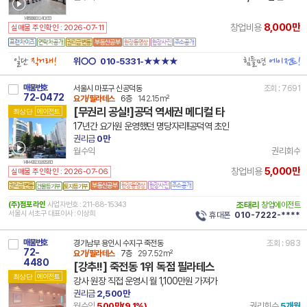
14 11500 8003 241030 101
8,000만
창업비용
실매물 주인확인 : 2026-07-11
일단
직거래!
힘들면
에이전트!
위○○
010-5331-★★★★
매물번호
서울시 마포구 신공덕동
조회 : 7691
72-0472
요가/필라테스
6층
142.15m²
[무권리 공실!]공덕 역세권 메디컬 타
최상단
에이전트
17년간 요가원 운영했던 명당자리!!공덕역 초인
권리금
0만
월수익
권리회수
14 11440 8239 260528 101
5,000만
창업비용
실매물 주인확인 : 2026-07-06
건물등기부
토지등기부
(주)점포라인
사업자번호 : 211-88-15343
조태리
창업에이전트
서울시 서초구 대표이사 : 이상희
휴대폰
010-7222-****
매물번호
경기남부 용인시 수지구 죽전동
조회 : 983
72-
요가/필라테스
7층
297.52m²
4480
[강추!!] 죽전동 1위 독점 필라테스
최상단
에이전트
강사 원장 직접 운영시 월 1,100만원 가져가
권리금
2,500만
월수익
500만(
9.1
%)
권리회수
5개월