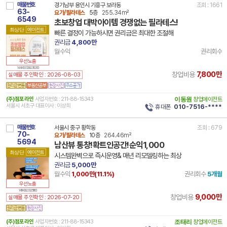
매물번호
경기남부 용인시 기흥구 보라동
조회 : 1661
63-
요가/필라테스
5층
255.34m²
6549
초보창업 대박아이템 경쟁없는 필라테스!
최상단
에이전트
빠른 결정이 가능하시면 권리금은 최대한 조절해
권리금
4,800만
월수익
권리회수
우선노출
14 41463 7268 231103 101
7,800만
창업비용
실매물 주인확인 : 2026-08-03
(주)점포라인
사업자번호 : 211-88-15343
이동원
창업에이전트
서울시 서초구 대표이사 : 이상희
휴대폰
010-7516-****
매물번호
서울시 중구 황학동
조회 : 679
70-
요가/필라테스
10층
264.46m²
5694
남산뷰 통창!확트인공간!순익1,000
최상단
에이전트
시스템완벽으로 즉시운영& 매년 리모델링하는 최상
권리금
5,000만
월수익
1,000만(
11.1
%)
권리회수
5개월
우선노출
14 11140 8239 251111 101
9,000만
창업비용
실매물 주인확인 : 2026-07-20
(주)점포라인
사업자번호 : 211-88-15343
조태리
창업에이전트