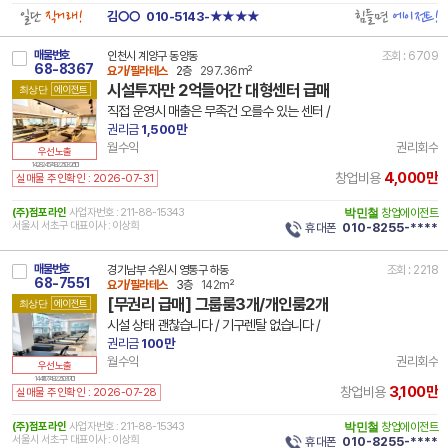
일단
직거래!
힘들면
에이전트!
김○○
010-5143-★★★★
매물번호
인천시 계양구 동양동
조회 : 6709
68-8367
요가/필라테스
2층
297.36m²
시설투자만 2억들어간 대형센터 급매
최상단
에이전트
직접 운영시 매출은 무족건 오를수 있는 센터 /
권리금
1,500만
월수익
권리회수
우선노출
14 28245 7492 250326 101
4,000만
창업비용
실매물 주인확인 : 2026-07-31
(주)점포라인
사업자번호 : 211-88-15343
박민철
창업에이전트
서울시 서초구 대표이사 : 이상희
휴대폰
010-8255-****
매물번호
경기남부 수원시 영통구 하동
조회 : 2218
68-7551
요가/필라테스
3층
142m²
[무권리 급매] 그룹룸3개/개인룸2개
최상단
에이전트
시설 상태 괜찮습니다 / 기구렌탈 없습니다 /
권리금
100만
월수익
권리회수
우선노출
14 41117 7492 250317 101
3,100만
창업비용
실매물 주인확인 : 2026-07-28
(주)점포라인
사업자번호 : 211-88-15343
박민철
창업에이전트
서울시 서초구 대표이사 : 이상희
휴대폰
010-8255-****