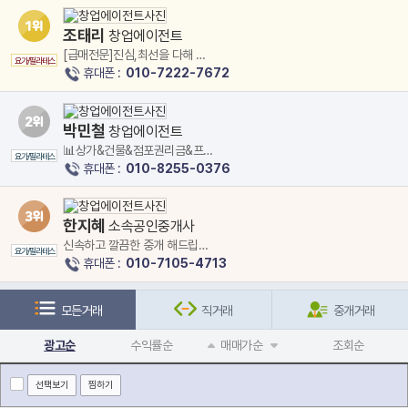
조태리
창업에이전트
[급매전문]진심,최선을 다해 도
요가/필라테스
와드리겠습니다.
휴대폰 :
010-7222-7672
박민철
창업에이전트
📊상가&건물&점포권리금&프랜
요가/필라테스
차이즈 계약전문
휴대폰 :
010-8255-0376
한지혜
소속공인중개사
신속하고 깔끔한 중개 해드립니
요가/필라테스
다.
휴대폰 :
010-7105-4713
모든거래
직거래
중개거래
광고순
수익률순
매매가순
조회순
선택보기
찜하기