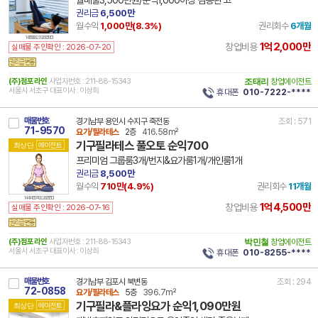
월매출3,500만원/순익1,000이상 검증된 고
권리금
6,500만
월수익
1,000만(
8.3
%)
권리회수
6개월
14 11500 8239 260519 101
1억2,000만
창업비용
실매물 주인확인 : 2026-07-20
(주)점포라인
사업자번호 : 211-88-15343
조태리
창업에이전트
서울시 서초구 대표이사 : 이상희
휴대폰
010-7222-****
매물번호
경기남부 용인시 수지구 죽전동
조회 : 571
71-9570
요가/필라테스
2층
416.58m²
기구필라테스 풀오토 순익700
최상단
에이전트
프리미엄 그룹룸3개/번지&요가룸1개/개인룸1개
권리금
8,500만
월수익
710만(
4.9
%)
권리회수
11개월
14 41465 7492 260515 101
1억4,500만
창업비용
실매물 주인확인 : 2026-07-16
(주)점포라인
사업자번호 : 211-88-15343
박민철
창업에이전트
서울시 서초구 대표이사 : 이상희
휴대폰
010-8255-****
매물번호
경기남부 김포시 북변동
조회 : 294
72-0858
요가/필라테스
5층
396.7m²
기구필라&플라잉요가 순익1,090만원
최상단
에이전트