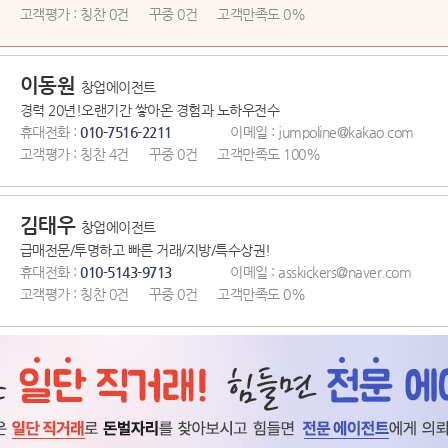
고객평가 :
칭찬 0건
꾸중 0건
고객만족도 0%
이동원
창업에이전트
경력 20년!오랜기간 쌓아온 경험과 노하우전수
휴대전화 :
010-7516-2211
이메일 : jumpoline@kakao.com
고객평가 :
칭찬 4건
꾸중 0건
고객만족도 100%
김태우
창업에이전트
급매전문/투명하고 빠른 거래/지방/특수상권!
휴대전화 :
010-5143-9713
이메일 : asskickers@naver.com
고객평가 :
칭찬 0건
꾸중 0건
고객만족도 0%