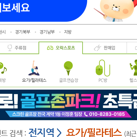
천시
경기북부
경기남부
지방
래방
요가/필라테스
골프연습장
PC방
헬
전지역 >
요가/필라테스
트 검색 :
(최근