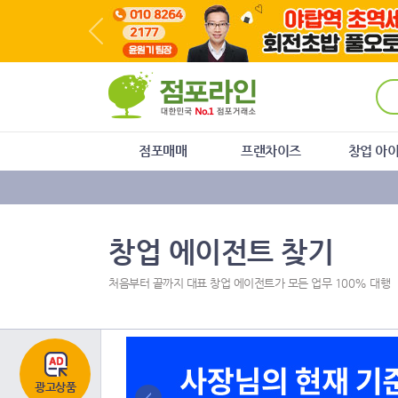
주
본
하
메
문
단
뉴
바
메
바
로
뉴
로
가
바
가
기
로
기
가
기
점포매매
프랜차이즈
창업 아
창업 에이전트 찾기
처음부터 끝까지 대표 창업 에이전트가 모든 업무 100% 대행
광고상품