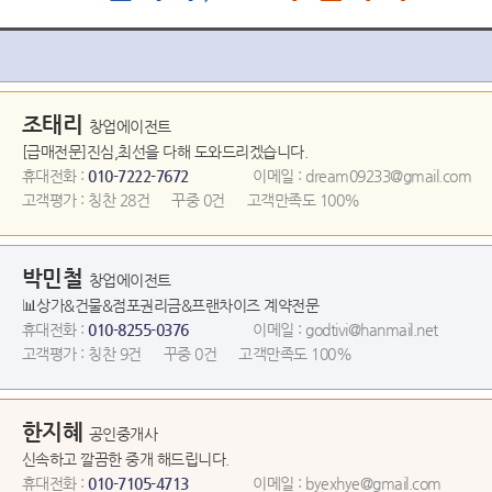
조태리
창업에이전트
[급매전문]진심,최선을 다해 도와드리겠습니다.
휴대전화 :
010-7222-7672
이메일 : dream09233@gmail.com
고객평가 :
칭찬 28건
꾸중 0건
고객만족도 100%
박민철
창업에이전트
📊상가&건물&점포권리금&프랜차이즈 계약전문
휴대전화 :
010-8255-0376
이메일 : godtivi@hanmail.net
고객평가 :
칭찬 9건
꾸중 0건
고객만족도 100%
한지혜
공인중개사
신속하고 깔끔한 중개 해드립니다.
휴대전화 :
010-7105-4713
이메일 : byexhye@gmail.com