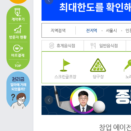
<
지역검색
전지역
서울시
인
스크린골프장
당구장
노
<
창업 에이전