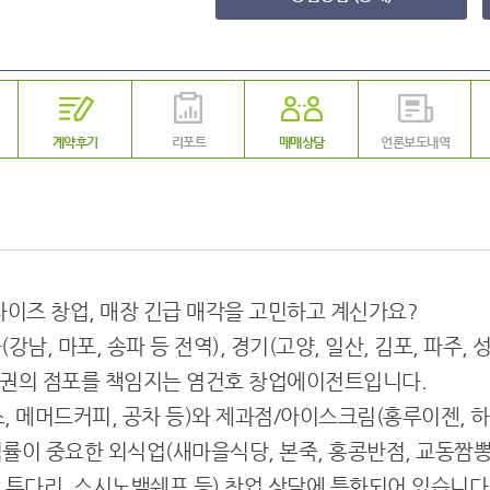
계약후기
리포트
매매상담
언론보도내역
차이즈 창업, 매장 긴급 매각을 고민하고 계신가요?
남, 마포, 송파 등 전역), 경기(고양, 일산, 김포, 파주, 성
 상권의 점포를 책임지는 염건호 창업에이전트입니다.
 메머드커피, 공차 등)와 제과점/아이스크림(홍루이젠, 하
률이 중요한 외식업(새마을식당, 본죽, 홍콩반점, 교동짬뽕
, 투다리, 스시노백쉐프 등) 창업 상담에 특화되어 있습니다