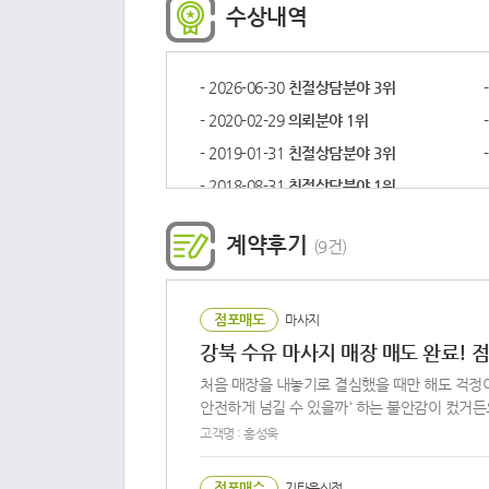
수상내역
- 2026-06-30
친절상담분야 3위
- 2020-02-29
의뢰분야 1위
- 2019-01-31
친절상담분야 3위
- 2018-08-31
친절상담분야 1위
계약후기
(
9
건)
점포매도
마사지
강북 수유 마사지 매장 매도 완료!
처음 매장을 내놓기로 결심했을 때만 해도 걱정이
안전하게 넘길 수 있을까' 하는 불안감이 컸거든요
고객명 : 홍성욱
점포매수
기타음식점