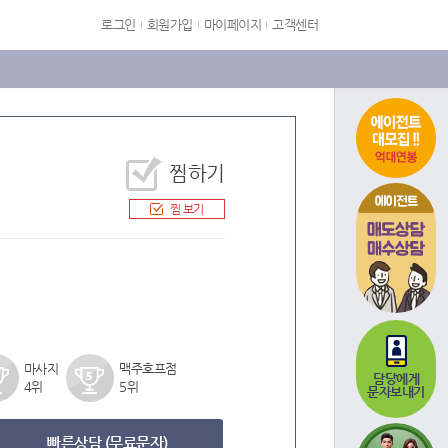
로그인
회원가입
마이페이지
고객센터
찜하기
에이전트
찜 보기
마사지
맥주호프점
담당에게
4위
5위
문자보내기
빠른상담 (무료문자)