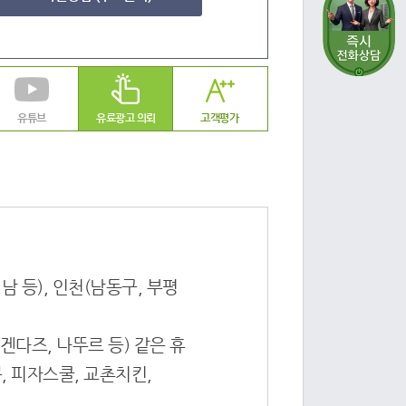
유튜브
유료광고 의뢰
고객평가
남 등), 인천(남동구, 부평
겐다즈, 나뚜르 등) 같은 휴
, 피자스쿨, 교촌치킨,
.