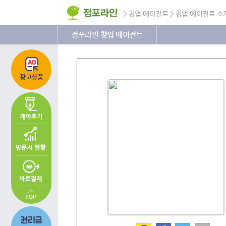
주
본
하
메
문
단
>
창업 에이전트
>
창업 에이전트 소
뉴
바
메
바
로
뉴
로
가
바
점포라인 창업 에이전트
가
기
로
기
가
기
광고상품