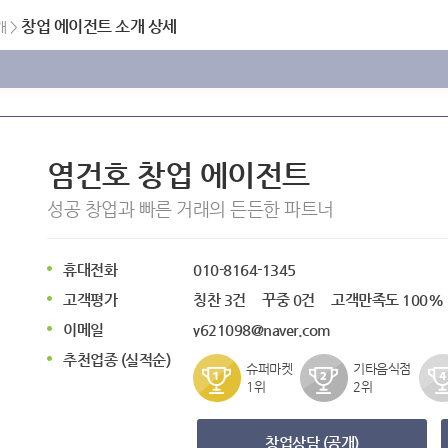
창업 에이전트 소개 상세
개
>
염건호
창업 에이전트
성공 창업과 빠른 거래의 든든한 파트너
휴대전화
010-8164-1345
고객평가
칭찬
3
건
꾸중
0
건
고객만족도
100
%
이메일
y621098@naver.com
추천업종 (실적순)
슈퍼마켓
기타음식점
1위
2위
창업상담 (공개)