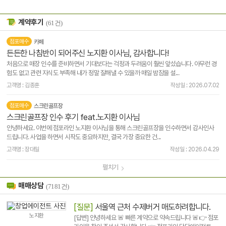
계약후기
(61건)
점포매수
카페
든든한 나침반이 되어주신 노지환 이사님, 감사합니다!
처음으로 매장 인수를 준비하면서 기대보다는 걱정과 두려움이 훨씬 앞섰습니다. 아무런 경
험도 없고 관련 지식도 부족해 내가 정말 잘해낼 수 있을까 매일 밤잠을 설...
고객명 : 김종훈
작성일 : 2026.07.02
점포매수
스크린골프장
스크린골프장 인수 후기 feat.노지환 이사님
안녕하세요. 이번에 점포라인 노지환 이사님을 통해 스크린골프장을 인수하면서 감사인사
드립니다. 사업을 하면서 시작도 중요하지만, 결국 가장 중요한 건...
고객명 : 장대일
작성일 : 2026.04.29
펼치기
매매상담
(7181건)
[질문]
서울역 근처 수제버거 매도하려합니다.
노지환
[답변] 안녕하세요 🚨 빠른 계약으로 약속드립니다 🚨👉 점포