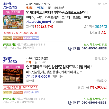
매물번호
서울시 서대문구 신촌동
조회 : 352
72-2792
제과점
빽다방
-2층
186.5m²
연세대학교!!빽다방빵연구소!!풀오토운영!!
하단
에이전트
연세대，신촌，대학교상권，고수익，풀오토，빽다방
권리금
2억6,000만
가맹비용
월수익
860만(
2.9
%)
권리회수
2년6개월
3억
창업비용
실매물 주인확인 : 2026.07.29
(주)점포라인
사업자번호 : 211-88-15343
노지환
창업에이전트
서울시 서초구 대표이사 : 이상희
휴대폰
010-8996-8838
매물번호
서울시 마포구 동교동
조회 : 230
71-8950
카페
3층
58m²
연트럴파크!!메인상권!중심지!프리미엄 카페!
하단
에이전트
마포,연남동,메인상권,중심지,카페,커피,차,연트
권리금
1억5,000만
가맹비용
월수익
권리회수
1억7,000만
창업비용
실매물 주인확인 : 2026.07.09
(주)점포라인
사업자번호 : 211-88-15343
노지환
창업에이전트
서울시 서초구 대표이사 : 이상희
휴대폰
010-8996-8838