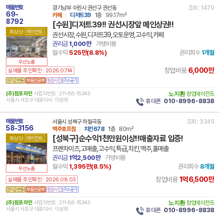
매물번호
경기남부 수원시 권선구 권선동
조회 : 1470
69-
카페
디저트39
1층
99.17m²
8792
[수원]디저트39!! 권선시장앞 메인상권!!
최상단
에이전트
권선시장,수원,디저트39,오토운영,고수익,카페
권리금
1,000만
가맹비용
월수익
525만(
8.8
%)
권리회수
1개월
우선노출
6,000만
창업비용
실매물 주인확인 : 2026.07.14
(주)점포라인
사업자번호 : 211-88-15343
노지환
창업에이전트
서울시 서초구 대표이사 : 이상희
휴대폰
010-8996-8838
매물번호
서울시 성북구 하월곡동
조회 : 3345
58-3156
맥주호프점
치킨678
1층
80m²
[성북구]순수익1천만원이상!!매출자료 입증!
최상단
에이전트
프랜차이즈,고매출,고수익,특급,치킨,맥주,홀매출
권리금
1억2,500만
가맹비용
월수익
1,395만(
8.5
%)
권리회수
8개월
우선노출
1억6,500만
창업비용
실매물 주인확인 : 2026.08.03
(주)점포라인
사업자번호 : 211-88-15343
노지환
창업에이전트
서울시 서초구 대표이사 : 이상희
휴대폰
010-8996-8838