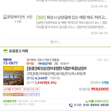
라인을 찾아 주셔서 감사합니다.👉 점포라인 담당에이전트 선
택은 신중히 결..
2026-08-06
[질문]
화성시 남양읍에 있는 매장 매도 하려고합니다
노지환
[답변] 안녕하세요 🚨 빠른 계약으로 약속드립니다 🚨👉 점포
라인을 찾아 주셔서 감사합니다.👉 점포라인 담당에이전트 선
택은 신중히 결..
2026-08-06
펼치기
유료광고 의뢰
매물번호
경기북부 고양시 덕양구 원흥동
조회 : 422
72-0977
한식점
이바돔감자탕
2층
456m²
[원흥]메인상권!!대형한식점!!독점상권!!
최상단
에이전트
고양,원흥,이바돔감자탕,음식점,한식,레스토랑,메
권리금
4,500만
가맹비용
월수익
1,200만(
6.2
%)
권리회수
3개월
1억9,500만
창업비용
실매물 주인확인 : 2026.08.06
(주)점포라인
사업자번호 : 211-88-15343
노지환
창업에이전트
서울시 서초구 대표이사 : 이상희
휴대폰
010-8996-8838