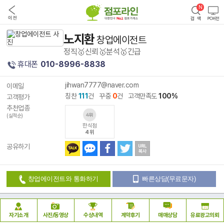
노지환
창업에이전트
정직🥇신뢰🥇분석🥇긴급
휴대폰
010-8996-8838
jihwan7777@naver.com
이메일
칭찬
111
건 꾸중
0
건 고객만족도
100%
고객평가
추천업종
(실적순)
한식점
4위
공유하기
창업에이전트와 통화하기
빠른상담(무료문자)
자기소개
사진/동영상
수상내역
계약후기
매매상담
유료광고의뢰