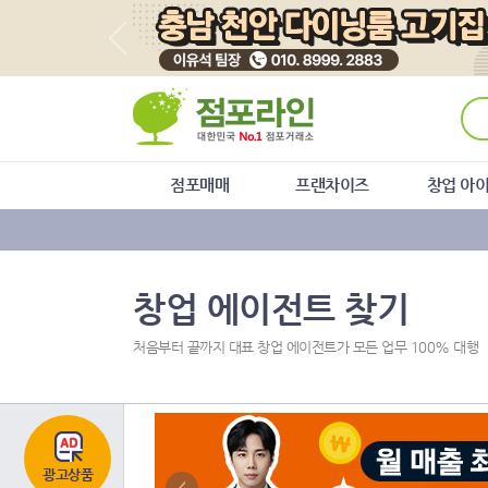
주
본
하
메
문
단
뉴
바
메
바
로
뉴
로
가
바
가
기
로
기
가
기
점포매매
프랜차이즈
창업 아
창업 에이전트 찾기
처음부터 끝까지 대표 창업 에이전트가 모든 업무 100% 대행
광고상품