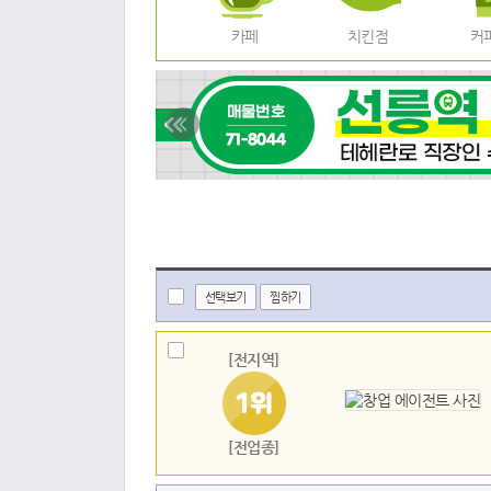
카페
치킨점
커
<
선택보기
찜하기
[전지역]
[전업종]