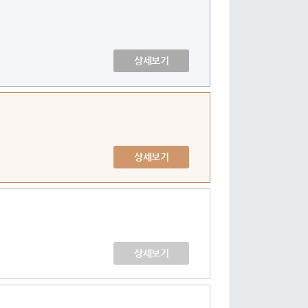
상세보기
상세보기
상세보기