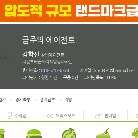
금주의 에이전트
김학선
창업에이전트
처음부터끝까지책임을다하는
휴대전화 :
010-5213-0374
이메일 :
khs0374@hanmail.net
고객평가 :
칭찬
1
건
꾸중
0
건
고객만족도
100
%
천시
경기북부
경기남부
지방