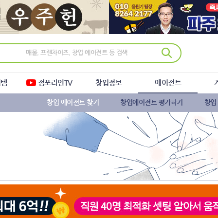
이템
점포라인TV
창업정보
에이전트
창업 에이전트 찾기
창업에이전트 평가하기
창업