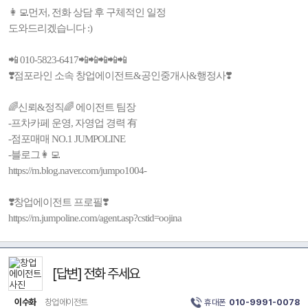
👩‍💻먼저, 전화 상담 후 구체적인 일정
도와드리겠습니다 :)
📲 010-5823-6417📲📲📲📲📲
❣️점포라인 소속 창업에이전트&공인중개사&행정사❣️
🌈신뢰&정직🌈 에이전트 팀장
-프차카페 운영, 자영업 경력 有
-점포매매 NO.1 JUMPOLINE
-블로그👩‍💻
https://m.blog.naver.com/jumpo1004-
❣️창업에이전트 프로필❣️
https://m.jumpoline.com/agent.asp?cstid=oojina
[답변] 전화 주세요
이수화
창업에이전트
휴대폰
010-9991-0078