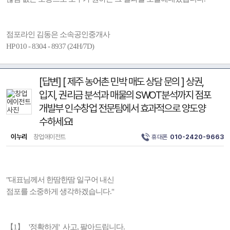
점포라인 김동은 소속공인중개사
HP 010 - 8304 - 8937 (24H/7D)
[답변] [ 제주 농어촌 민박 매도 상담 문의 ] 상권,
입지, 권리금 분석과 매물의 SWOT분석까지 점포
개발부 인수창업 전문팀에서 효과적으로 양도양
수하세요!
이누리
창업에이전트
휴대폰
010-2420-9663
"대표님께서 한땀한땀 일구어 내신
점포를 소중하게 생각하겠습니다."
【1】 '정확하게' 사고, 팔아드립니다.