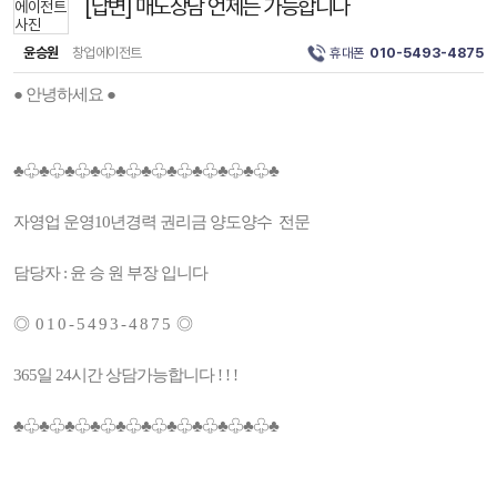
[답변] 매도상담 언제든 가능합니다
윤승원
창업에이전트
휴대폰
010-5493-4875
● 안녕하세요 ●
♣♧♣♧♣♧♣♧♣♧♣♧♣♧♣♧♣♧♣♧♣
자영업 운영10년경력 권리금 양도양수 전문
담당자 : 윤 승 원 부장 입니다
◎ 0 1 0 - 5 4 9 3 - 4 8 7 5 ◎
365일 24시간 상담가능합니다 ! ! !
♣♧♣♧♣♧♣♧♣♧♣♧♣♧♣♧♣♧♣♧♣