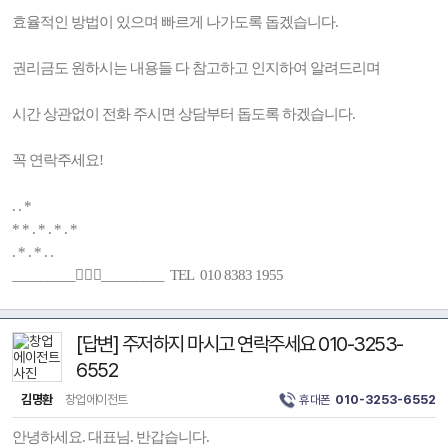
효율적인 방법이 있으며 빠르게 나가도록 돕겠습니다.
권리금도 원하시는 내용들 다 참고하고 인지하여 알려드리며
시간 상관없이 전화 주시면 상담부터 돕도록 하겠습니다.
꼭 연락주세요!
. . *
* * . * . * . *
. * . * . .
_________🚶🏻‍♂️_________ TEL 010 8383 1955
[답변] 주저하지 마시고 연락주세요 010-3253-
6552
김명환
창업에이전트
휴대폰
010-3253-6552
안녕하세요. 대표님. 반갑습니다.