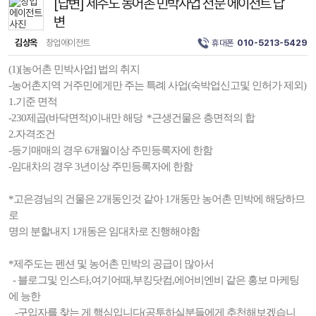
[답변] 제주도 농어촌 민박사업 전문 에이전트 답
변
김상옥
창업에이전트
휴대폰
010-5213-5429
(1)[농어촌 민박사업] 법의 취지
-농어촌지역 거주민에게만 주는 특례 사업(숙박업신고및 인허가 제외)
1.기준 면적
-230제곱(바닥면적)이내만 해당 *근생건물은 층면적의 합
2.자격조건
-등기매매의 경우 6개월이상 주민등록자에 한함
-임대차의 경우 3년이상 주민등록자에 한함
*고은경님의 건물은 2개동인것 같아 1개동만 농어촌 민박에 해당하므
로
명의 분할내지 1개동은 임대차로 진행해야함
*제주도는 펜션 및 농어촌 민박의 공급이 많아서
- 블로그및 인스타,여기어때,부킹닷컴,에어비엔비 같은 홍보 마케팅
에 능한
-구입자를 찾는 게 핵심입니다(공투하실분들에게 추천해보겠습니