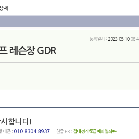
 상세
등록일시 :
2023-05-10
08:4
프 레슨장 GDR
감사합니다!
010-8304-8937
휴대폰 :
한줄 PR :
절대정직🫡급매의열쇠🔑