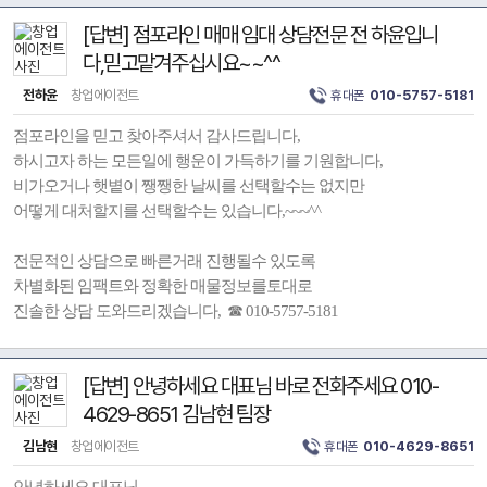
[답변] 점포라인 매매 임대 상담전문 전 하윤입니
다,믿고맡겨주십시요~~^^
전하윤
창업에이전트
휴대폰
010-5757-5181
점포라인을 믿고 찾아주셔서 감사드립니다,
하시고자 하는 모든일에 행운이 가득하기를 기원합니다,
비가오거나 햇볕이 쨍쨍한 날씨를 선택할수는 없지만
어떻게 대처할지를 선택할수는 있습니다,~~~^^
전문적인 상담으로 빠른거래 진행될수 있도록
차별화된 임팩트와 정확한 매물정보를토대로
진솔한 상담 도와드리겠습니다, ☎ 010-5757-5181
[답변] 안녕하세요 대표님 바로 전화주세요 010-
4629-8651 김남현 팀장
김남현
창업에이전트
휴대폰
010-4629-8651