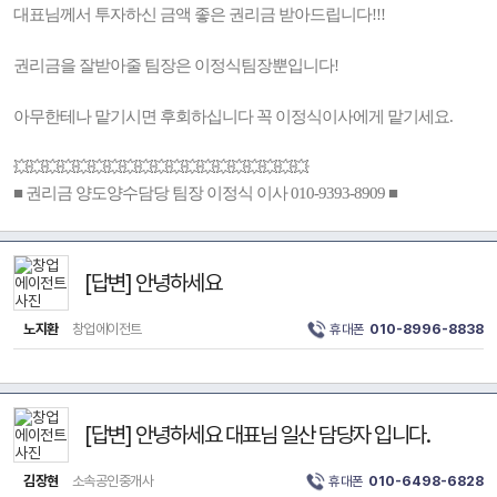
대표님께서 투자하신 금액 좋은 권리금 받아드립니다!!!
권리금을 잘받아줄 팀장은 이정식팀장뿐입니다!
아무한테나 맡기시면 후회하십니다 꼭 이정식이사에게 맡기세요.
💥💥💥💥💥💥💥💥💥💥💥💥💥💥💥💥💥💥💥
■ 권리금 양도양수담당 팀장 이정식 이사 010-9393-8909 ■
[답변] 안녕하세요
노지환
창업에이전트
휴대폰
010-8996-8838
[답변] 안녕하세요 대표님 일산 담당자 입니다.
김장현
소속공인중개사
휴대폰
010-6498-6828