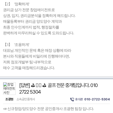
【2】 '정확하게'
권리금 상가 전문 창업에이전트로
상권, 입지, 권리금분석을 정확하게 해드립니다.
매물등록부터 권리금 양도양수 계약과
최종 인수인계까지 법적, 행정절차를
완벽하게 마무리하실 수 있도록 도와드립니다.
【3】 '조용하게'
대표님 개인적인 문제 혹은 매장 상황에 따라
본사와 직원들에게 비밀리에 진행해야다면,
저희 점포개발부 팀 내부적으로
매수 고객을 매칭해드리겠습니다.
[답변] ⛳️ 🏌️‍♂️ ⛳️ 골프 전문 중개팀입니다. 010
2722 5304
조광현
소속공인중개사
휴대폰
010-2722-5304
📣 신규창업/양도양수 전문 공인중개사 조광현 팀장 입니다.