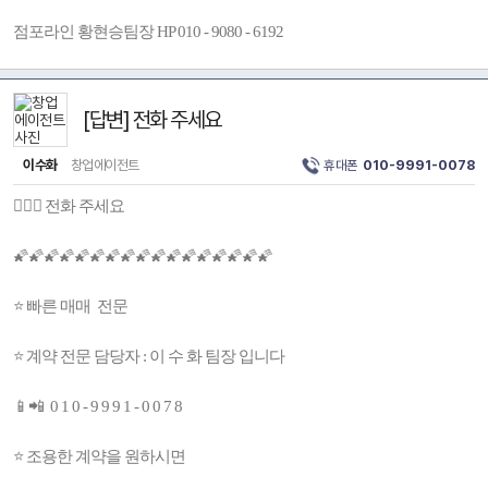
점포라인 황현승팀장 HP 010 - 9080 - 6192
[답변] 전화 주세요
이수화
창업에이전트
휴대폰
010-9991-0078
👩🏻‍⚕️ 전화 주세요
🌠🌠🌠🌠🌠🌠🌠🌠🌠🌠🌠🌠🌠🌠🌠🌠🌠
⭐ 빠른 매매 전문
⭐ 계약 전문 담당자 : 이 수 화 팀장 입니다
📱📲 0 1 0 - 9 9 9 1 - 0 0 7 8
⭐ 조용한 계약을 원하시면