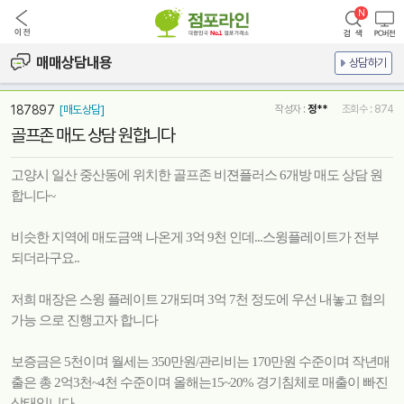
매매상담내용
상담하기
187897
[매도상담]
작성자 :
정**
조회수 : 874
골프존 매도 상담 원합니다
고양시 일산 중산동에 위치한 골프존 비젼플러스 6개방 매도 상담 원
합니다~
비슷한 지역에 매도금액 나온게 3억 9천 인데...스윙플레이트가 전부
되더라구요..
저희 매장은 스윙 플레이트 2개되며 3억 7천 정도에 우선 내놓고 협의
가능 으로 진행고자 합니다
보증금은 5천이며 월세는 350만원/관리비는 170만원 수준이며 작년매
출은 총 2억3천~4천 수준이며 올해는15~20% 경기침체로 매출이 빠진
상태입니다