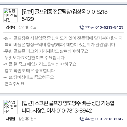
[답변] 골프업종 전문팀장/김상옥 010-5213-
5429
김상옥
창업에이전트
휴대폰
010-5213-5429
-실내 골프장은 시설업종 중 난이도가 있어 전문팀에 맡기셔야 합니다
-특히 비플은 행정구역내 총량(캐파) 제한이 있는지가 관건입니다
-주변 골프존 파크와 거리제한도 살펴봐야 하구요
-무엇보다 NX전환 여부 주요합니다
-비플 현 중고 매입가격도 알아봐야 하구요
-층고 확인도 매우 중요합니다
-시설/장비상태도 중요하구요
-연락주세요
[답변] 스크린 골프장 양도양수 빠른 상담 가능합
니다. 서형일 이사 010-7313-8942
서형일
창업에이전트
휴대폰
010-7313-8942