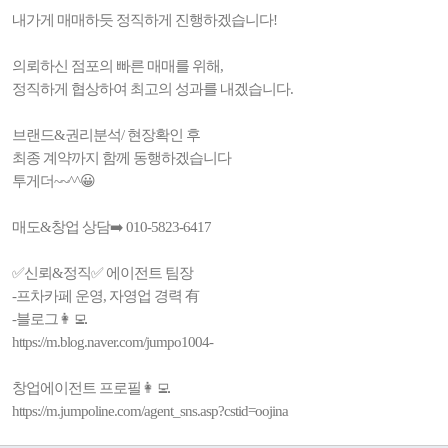
내가게 매매하듯 정직하게 진행하겠습니다!
의뢰하신 점포의 빠른 매매를 위해,
정직하게 협상하여 최고의 성과를 내겠습니다.
브랜드&권리분석/ 현장확인 후
최종 계약까지 함께 동행하겠습니다
투게더~~^^😀
매도&창업 상담➡️ 010-5823-6417
✅️신뢰&정직✅️ 에이전트 팀장
-프차카페 운영, 자영업 경력 有
-블로그👩‍💻
https://m.blog.naver.com/jumpo1004-
창업에이전트 프로필👩‍💻
https://m.jumpoline.com/agent_sns.asp?cstid=oojina