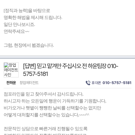
[정직과 능력]을 바탕으로
명확한 해법을 제시해 드립니다.
일단 만나보시죠.
연락주세요~~
그럼, 현장에서 뵙겠습니다.
[답변] 믿고 맡겨만 주십시오 전 하윤팀장 010-
5757-5181
전하윤
창업에이전트
휴대폰
010-5757-5181
점포라인을 믿고 찾아주셔서 감사드립니다,
하시고자 하는 모든일에 행운이 가득하기를 기원합니다,
비가오거나 햇볕이 쨍쨍한 날씨를 선택할수는 없지만
어떻게 대처할지를 선택할수는 있습니다,~~~^^
전문적인 상담으로 빠른거래 진행될수 있도록