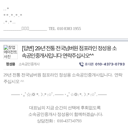
. . *
* * . * . * . *
. * . * . .
_________🚶🏻‍♂️_________ TEL 010 8383 1955
[답변] 29년 전통 전국넘버원 점포라인 정성용 소
속공인중개사입니다 연락주십시오^^
정성용
소속공인중개사
휴대폰
010-4373-0793
29년 전통 전국넘버원 점포라인 정성용 소속공인중개사입니다. 연락
주십시오 ^^
─── ･ ｡ﾟ☆:💢 *.☽ .* :☆ﾟ. ─── ･ ｡ﾟ☆💢: *.☽ .* :☆ﾟ. ───
대표님의 지금 순간의 선택에 후회없도록
소속공인중개사 정성용이 함께하겠습니다.
상담전화 : 010-4373-0793