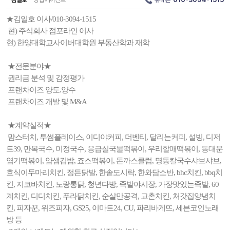
★김일호 이사/010-3094-1515
현) 주식회사 점포라인 이사
현) 한양대학교사이버대학원 부동산학과 재학
★전문분야★
권리금 분석 및 감정평가
프랜차이즈 양도.양수
프랜차이즈 개발 및 M&A
★계약실적★
맘스터치, 투썸플레이스, 이디야커피, 더벤티, 달리는커피, 설빙, 디저
트39, 만복국수, 미정국수, 응급실국물떡볶이, 우리할매떡볶이, 동대문
엽기떡볶이, 얌샘김밥, 죠스떡볶이, 돈까스클럽, 명동칼국수샤브샤브,
호식이두마리치킨, 정든닭발, 한솥도시락, 한와담소반, bhc치킨, bbq치
킨, 지코바치킨, 노랑통닭, 청년다방, 족발야시장, 가장맛있는족발, 60
계치킨, 디디치킨, 푸라닭치킨, 순살만공격, 교촌치킨, 처갓집양념치
킨, 피자꾼, 위즈피자, GS25, 이마트24, CU, 파리바게뜨, 세븐코인노래
방 등