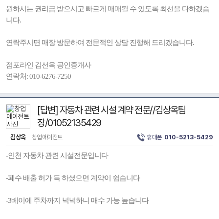
원하시는 권리금 받으시고 빠르게 매매될 수 있도록 최선을 다하겠습
니다.
연락주시면 매장 방문하여 전문적인 상담 진행해 드리겠습니다.
점포라인 김선욱 공인중개사
연락처: 010-6276-7250
[답변] 자동차 관련 시설 계약 전문//김상옥팀
장/01052135429
김상옥
창업에이전트
휴대폰
010-5213-5429
-인천 자동차 관련 시설전문입니다
-폐수 배출 허가 득 하셨으면 계약이 쉽습니다
-3베이에 주차까지 넉넉하니 매수 가능 높습니다