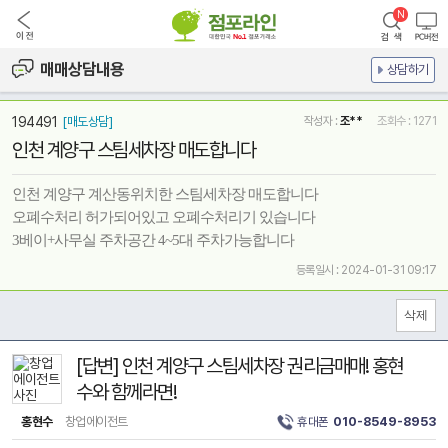
매매상담내용
상담하기
194491
[매도상담]
작성자 :
조**
조회수 : 1271
인천 계양구 스팀세차장 매도합니다
인천 계양구 계산동위치한 스팀세차장 매도합니다
오폐수처리 허가되어있고 오폐수처리기 있습니다
3베이+사무실 주차공간 4~5대 주차가능합니다
등록일시 : 2024-01-31 09:17
[답변] 인천 계양구 스팀세차장 권리금매매! 홍현
수와 함께라면!
홍현수
창업에이전트
휴대폰
010-8549-8953