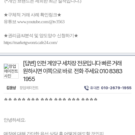
(*개인 브랜드는 제외한 최근 실적입니다.)
★구체적 거래 사례 확인링크★
유튜브 www.youtube.com/@tv3563
★권리금AI분석 및 양도양수 신청하기★
https://marketgwonri.cafe24.com/
[답변] 인천 계양구 세차장 전문입니다 빠른 거래
원하시면 이쪽으로 바로 전화 주세요 010 8383
1955
김윤상
창업에이전트
휴대폰
010-2679-1955
🔥🔥 🔥🔥🔥 🔥🔥🔥 🔥🔥🔥 🔥🔥🔥 🔥🔥🔥 🔥🔥🔥🔥
안녕하세요.
매장에 대해 간단한 유선 상담 후 어떻게 매도할 것인지