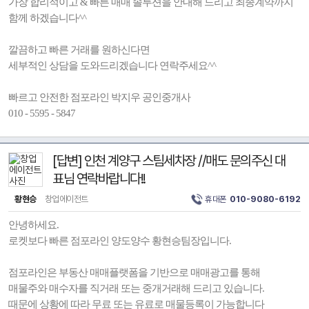
가장 합리적이고 & 빠른 매매 솔루션을 안내해 드리고 최종계약까지
함께 하겠습니다^^
깔끔하고 빠른 거래를 원하신다면
세부적인 상담을 도와드리겠습니다 연락주세요^^
빠르고 안전한 점포라인 박지우 공인중개사
010 - 5595 - 5847
[답변] 인천 계양구 스팀세차장 //매도 문의주신 대
표님 연락바랍니다!!
황현승
창업에이전트
휴대폰
010-9080-6192
안녕하세요.
로켓보다 빠른 점포라인 양도양수 황현승팀장입니다.
점포라인은 부동산 매매플랫폼을 기반으로 매매광고를 통해
매물주와 매수자를 직거래 또는 중개거래해 드리고 있습니다.
때문에 상황에 따라 무료 또는 유료로 매물등록이 가능합니다